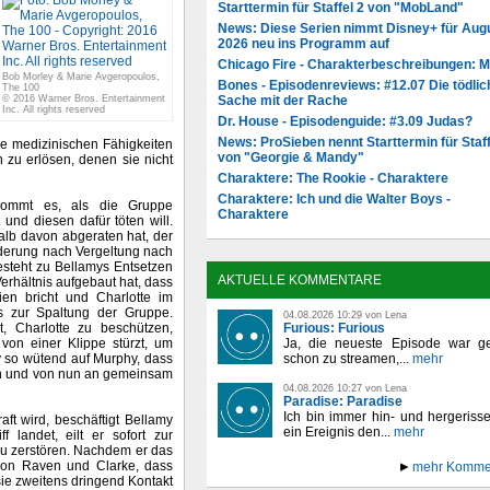
Starttermin für Staffel 2 von "MobLand"
News: Diese Serien nimmt Disney+ für Aug
2026 neu ins Programm auf
Chicago Fire - Charakterbeschreibungen: 
Bob Morley & Marie Avgeropoulos,
Bones - Episodenreviews: #12.07 Die tödlic
The 100
Sache mit der Rache
© 2016 Warner Bros. Entertainment
Inc. All rights reserved
Dr. House - Episodenguide: #3.09 Judas?
News: ProSieben nennt Starttermin für Staff
re medizinischen Fähigkeiten
von "Georgie & Mandy"
 zu erlösen, denen sie nicht
Charaktere: The Rookie - Charaktere
Charaktere: Ich und die Walter Boys -
 kommt es, als die Gruppe
Charaktere
und diesen dafür töten will.
alb davon abgeraten hat, der
rderung nach Vergeltung nach
steht zu Bellamys Entsetzen
AKTUELLE KOMMENTARE
erhältnis aufgebaut hat, dass
ien bricht und Charlotte im
s zur Spaltung der Gruppe.
04.08.2026 10:29 von Lena
Furious: Furious
, Charlotte zu beschützen,
Ja, die neueste Episode war ge
 von einer Klippe stürzt, um
schon zu streamen,...
mehr
my so wütend auf Murphy, dass
ßen und von nun an gemeinsam
04.08.2026 10:27 von Lena
Paradise: Paradise
Ich bin immer hin- und hergeriss
aft wird, beschäftigt Bellamy
ein Ereignis den...
mehr
 landet, eilt er sofort zur
u zerstören. Nachdem er das
s von Raven und Clarke, dass
mehr Komme
ie zweitens dringend Kontakt