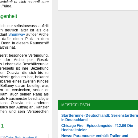
wickelt er sich schnell zum
n Pläne.
ngenheit
icht nur selbstbewusst auftritt
deutlich älter ist als die
ndant
Shumway
auf der Arche
 dafür einen Platz in dem
. Denn in diesem Raumschiff
ltnis hat.
äußerst besondere Verbindung,
er der Arche per Gesetz
res Lebens die Beschützerrolle
rerseits ist ihre Beziehung
von Octavia, die sich bis zu
steckt gehalten hat, bekannt
Gebären eines zweiten Kindes
ellamy daran beteiligt war,
 zu verstecken, verlor er
s kam, auch seinen Rang als
als Hausmeister beschäftigte
dass Octavia mit anderen
MEISTGELESEN
lich den Auftrag an, Kanzler
men und sein Versprechen
Starttermine (Deutschland): Serienstartter
in Deutschland
 1
Chicago Fire - Episodenguide: #12.06 Die
Hochzeitsfeier
News: Paramount+ enthüllt Trailer und