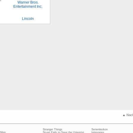
Lincoln
▲ Nac
Stranger Things
Serienlexikon
 Men
Stuart Fails to Save the Universe
Interviews