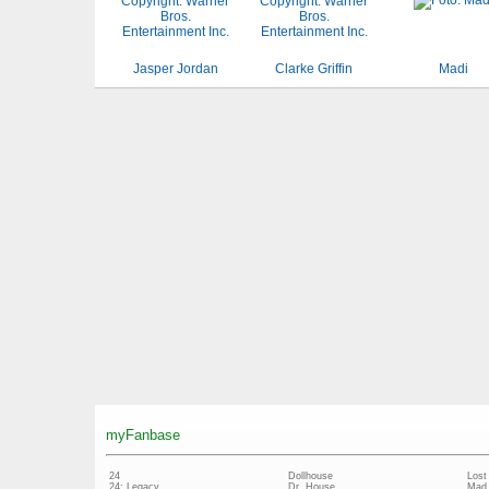
Jasper Jordan
Clarke Griffin
Madi
myFanbase
24
Dollhouse
Lost
24: Legacy
Dr. House
Mad