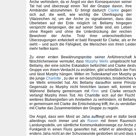
Arche verhindern, da er Angst vor den Konsequenzen seiner
Tat hat und überzeugt einen Teil der Gruppe davon, ihre
Armbänder abzunehmen. Er bringt dadurch
Clarke
gegen
sich auf, die weiß, wie wichtig die Übertragung der
Vitalzeichen ist, um der Arche zu signalisieren, dass das
Überleben auf der Erde möglich ist. Bellamy hingegen
verspricht denjenigen, die auf seiner Seite sind, ein Leben
ohne Regeln und ohne die Unterdrückung der reichen
Bewohner der Arche. Trotz ihrer unterschiedlichen
Überzeugungen entwickelt er bald Respekt für Clarke, als er ih
sieht – und auch die Fähigkeit, die Menschen von ihren Leiden
mehr helfen kann.
Zu einer ersten Bewährungsprobe seiner Anführerschaft
fälschlicherweise vermutet, dass
Murphy
Wells
umgebracht hat 
Bellamy, der eine solche Eskalation befürchtet und Clarke desh
Gruppe von ihrem Verdacht zu erzählen, gibt schließlich der Fo
und lässt Murphy hängen. Mitten im Todeskampf von Murphy ge
die junge
Charlotte
, zu der er ein beschützendes, brüderliches V
sie Wells ermordet hat. Als Bellamy daraufhin seine Prinzip
Gegensatz zu Murphy nicht hinrichten lassen will, kommt e
Während Bellamy gemeinsam mit
Finn
und Clarke versucht
verlangt Murphy ihren Tod. Als Charlotte sich auf der Flucht
weiteres Blutvergießen um ihretwillen zu verhindern, ist Bella
er gemeinsam mit Clarke die Entscheidung trifft, ihn zu versto
mit Clarke das Zusammenleben der Gruppe zu regeln.
Die Angst, dass sein Mord an Jaha auffliegt und er dafür bestr
allerdings noch immer und als
Raven
mit ihrem Raumschiff
Landungsstelle, um sämtliche Kommunikationswege zur Arche z
Funkgerät in einen Fluss geworfen hat, erfährt er allerding
erstens Jaha nicht an der Schusswunde gestorben ist und dass s