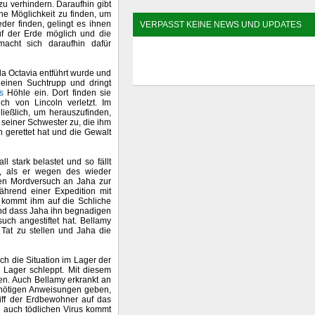
 verhindern. Daraufhin gibt
ne Möglichkeit zu finden, um
der finden, gelingt es ihnen
VERPASST KEINE NEWS UND UPDATES
auf der Erde möglich und die
acht sich daraufhin dafür
a Octavia entführt wurde und
t einen Suchtrupp und dringt
s
Höhle ein. Dort finden sie
ch von Lincoln verletzt. Im
ließlich, um herauszufinden,
t seiner Schwester zu, die ihm
 gerettet hat und die Gewalt
l stark belastet und so fällt
n, als er wegen des wieder
inen Mordversuch an Jaha zur
ährend einer Expedition mit
 kommt ihm auf die Schliche
und dass Jaha ihn begnadigen
uch angestiftet hat. Bellamy
r Tat zu stellen und Jaha die
ich die Situation im Lager der
 Lager schleppt. Mit diesem
en. Auch Bellamy erkrankt an
 nötigen Anweisungen geben,
iff der Erdbewohner auf das
e auch tödlichen Virus kommt