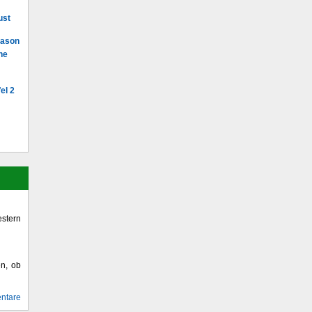
ust
Mason
he
el 2
stern
en, ob
ntare