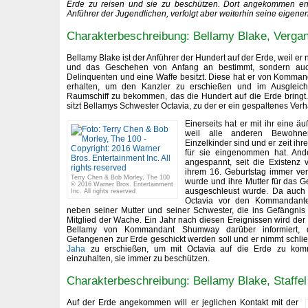
Erde zu reisen und sie zu beschützen. Dort angekommen ent
Anführer der Jugendlichen, verfolgt aber weiterhin seine eigene
Charakterbeschreibung: Bellamy Blake, Verga
Bellamy Blake ist der Anführer der Hundert auf der Erde, weil er n
und das Geschehen von Anfang an bestimmt, sondern auch 
Delinquenten und eine Waffe besitzt. Diese hat er von Komma
erhalten, um den Kanzler zu erschießen und im Ausgleich
Raumschiff zu bekommen, das die Hundert auf die Erde bringt
sitzt Bellamys Schwester Octavia, zu der er ein gespaltenes Verhä
Einerseits hat er mit ihr eine 
weil alle anderen Bewohn
Einzelkinder sind und er zeit ih
für sie eingenommen hat. Ande
angespannt, seit die Existenz 
ihrem 16. Geburtstag immer ver
Terry Chen & Bob Morley, The 100
wurde und ihre Mutter für das 
© 2016 Warner Bros. Entertainment
ausgeschleust wurde. Da auch B
Inc. All rights reserved
Octavia vor den Kommandanten
neben seiner Mutter und seiner Schwester, die ins Gefängni
Mitglied der Wache. Ein Jahr nach diesen Ereignissen wird der 
Bellamy von Kommandant Shumway darüber informiert, 
Gefangenen zur Erde geschickt werden soll und er nimmt schließ
Jaha
zu erschießen, um mit Octavia auf die Erde zu kom
einzuhalten, sie immer zu beschützen.
Charakterbeschreibung: Bellamy Blake, Staffel
Auf der Erde angekommen will er jeglichen Kontakt mit der