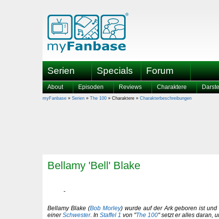
Serien
Specials
Forum
About
Episoden
Reviews
Charaktere
Darste
myFanbase
»
Serien
»
The 100
» Charaktere »
Charakterbeschreibungen
Bellamy 'Bell' Blake
Bellamy Blake (
Bob Morley
) wurde auf der Ark geboren ist und
einer
Schwester
. In
Staffel 1
von "
The 100
" setzt er alles daran