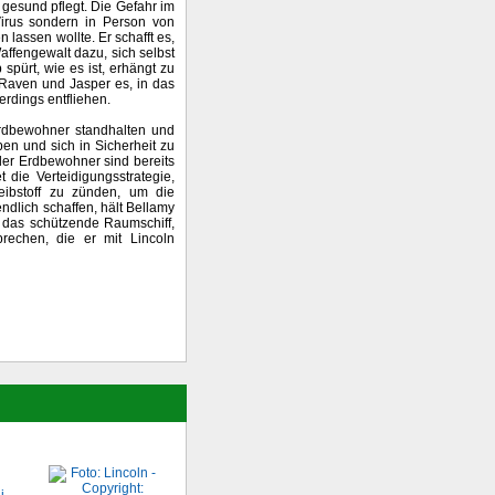
 gesund pflegt. Die Gefahr im
Virus sondern in Person von
lassen wollte. Er schafft es,
affengewalt dazu, sich selbst
pürt, wie es ist, erhängt zu
 Raven und Jasper es, in das
rdings entfliehen.
rdbewohner standhalten und
en und sich in Sicherheit zu
der Erdbewohner sind bereits
 die Verteidigungsstrategie,
ibstoff zu zünden, um die
ndlich schaffen, hält Bellamy
n das schützende Raumschiff,
rechen, die er mit Lincoln