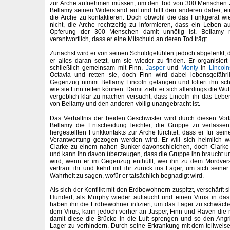
zur Arche aufnehmen müssen, um den Tod von 300 Menschen zu
Bellamy seinen Widerstand auf und hilft den anderen dabei, ei
die Arche zu kontaktieren. Doch obwohl die das Funkgerät wie
nicht, die Arche rechtzeitig zu informieren, dass ein Leben 
Opferung der 300 Menschen damit unnötig ist. Bellamy m
verantwortlich, dass er eine Mitschuld an deren Tod trägt.
Zunächst wird er von seinen Schuldgefühlen jedoch abgelenkt, d
er alles daran setzt, um sie wieder zu finden. Er organisier
schließlich gemeinsam mit Finn,
Jasper
und
Monty
in
Lincoln
Octavia und retten sie, doch Finn wird dabei lebensgefährli
Gegenzug nimmt Bellamy Lincoln gefangen und foltert ihn sch
wie sie Finn retten können. Damit zieht er sich allerdings die Wu
vergeblich klar zu machen versucht, dass Lincoln ihr das Leben
von Bellamy und den anderen völlig unangebracht ist.
Das Verhältnis der beiden Geschwister wird durch diesen Vorfal
Bellamy die Entscheidung leichter, die Gruppe zu verlasse
hergestellten Funkkontakts zur Arche fürchtet, dass er für se
Verantwortung gezogen werden wird. Er will sich heimlich w
Clarke zu einem nahen Bunker davonschleichen, doch Clarke
und kann ihn davon überzeugen, dass die Gruppe ihn braucht 
wird, wenn er im Gegenzug enthüllt, wer ihn zu dem Mordvers
vertraut ihr und kehrt mit ihr zurück ins Lager, um sich seine
Wahrheit zu sagen, wofür er tatsächlich begnadigt wird.
Als sich der Konflikt mit den Erdbewohnern zuspitzt, verschärft s
Hundert, als Murphy wieder auftaucht und einen Virus in das
haben ihn die Erdbewohner infiziert, um das Lager zu schwäch
dem Virus, kann jedoch vorher an Jasper, Finn und Raven die
damit diese die Brücke in die Luft sprengen und so den Angr
Lager zu verhindern. Durch seine Erkrankung mit dem teilweis