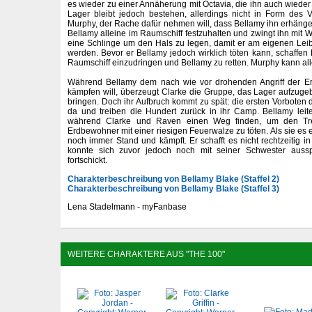
es wieder zu einer Annäherung mit Octavia, die ihn auch wieder
Lager bleibt jedoch bestehen, allerdings nicht in Form des 
Murphy, der Rache dafür nehmen will, dass Bellamy ihn erhängen 
Bellamy alleine im Raumschiff festzuhalten und zwingt ihn mit W
eine Schlinge um den Hals zu legen, damit er am eigenen Leib s
werden. Bevor er Bellamy jedoch wirklich töten kann, schaffen
Raumschiff einzudringen und Bellamy zu retten. Murphy kann alle
Während Bellamy dem nach wie vor drohenden Angriff der E
kämpfen will, überzeugt Clarke die Gruppe, das Lager aufzugeb
bringen. Doch ihr Aufbruch kommt zu spät: die ersten Vorboten 
da und treiben die Hundert zurück in ihr Camp. Bellamy leitet
während Clarke und Raven einen Weg finden, um den Tre
Erdbewohner mit einer riesigen Feuerwalze zu töten. Als sie es e
noch immer Stand und kämpft. Er schafft es nicht rechtzeitig i
konnte sich zuvor jedoch noch mit seiner Schwester aussp
fortschickt.
Charakterbeschreibung von Bellamy Blake (Staffel 2)
Charakterbeschreibung von Bellamy Blake (Staffel 3)
Lena Stadelmann - myFanbase
WEITERE CHARAKTERE AUS "THE 100"