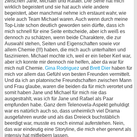
zwischen Jane, Michael und Rafael. Die Serie hat mich
wirklich begeistert und sie hat auch viele andere
begeistert, aber manchmal nehme ich erstaunt wahr, wie
viele auch Team Michael waren. Auch wenn durch meine
Top-Liste schon deutlich geworden sein dürfte, dass ich
mich schnell für eine Seite entscheide, aber ich weiß es
dennoch zu schätzen, wenn beide Charaktere, die zur
Auswahl stehen, Seiten und Eigenschaften sowie vor
allem Chemie (!!!) haben, die mich auch unterhalten und
faszinieren. Michael mochte ich, weil er ein lieber Kerl war,
aber ich konnte mir dennoch nie helfen, aber da war für
mich null Chemie.
Gina Rodriguez
und
Brett Dier
haben für
mich vor allem das Gefühl von besten Freunden vermittelt.
Und da ich an platonische Freundschaften zwischen Mann
und Frau glaube, waren die beiden da für mich verortet und
somit haben Jane und Michael für mich nie das
ausgestrahlt, was ich für Jane und Rafael als Paar
empfunden habe. Ganz dem Telenovela-Aspekt gehuldigt
war es natürlich auch so, dass unheimlich viel Drama
ausgefahren wurde und als das Dreieck buchstäblich
beerdigt war, musste es noch einmal auferstehen. Nein,
das war eindeutig eine Storyline, die mich eher genervt als
intensiv hat mitfiebern lassen.