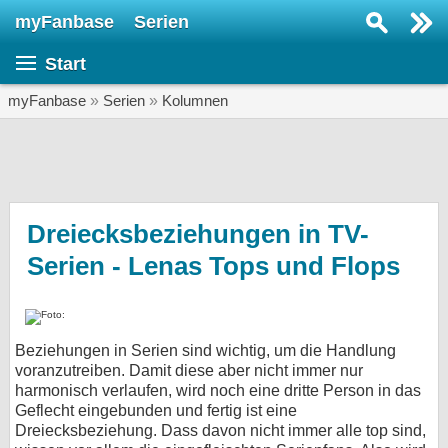
myFanbase
Serien
Serie suchen...
Start
Home
SERIEN
myFanbase
»
Serien
»
Kolumnen
Serien
Kolumnen
Interviews
Dreiecksbeziehungen in TV-
Serien - Lenas Tops und Flops
Veranstaltungen
KULTUR
Specials
Beziehungen in Serien sind wichtig, um die Handlung
SERVICE
voranzutreiben. Damit diese aber nicht immer nur
Gewinnspiele
harmonisch verlaufen, wird noch eine dritte Person in das
Geflecht eingebunden und fertig ist eine
Dreiecksbeziehung. Dass davon nicht immer alle top sind,
Forum