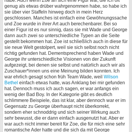
habe. Auch wenn Zoe an sich eine Figur war, die ich oft
genug als etwas drüber wahrgenommen habe, so habe ich
sie über vier Staffeln hinweg doch in mein Herz
geschlossen. Manches ist einfach eine Gewöhnungssache
und Zoe wurde in ihrer Art auch berechenbarer. Bei so
einer Figur ist es nur sinnig, dass sie mit Wade und George
dann auch zwei so unterschiedliche Typen an die Seite
gestellt bekommen hat. Zoe ist schließlich auch in diese für
sie neue Welt gestolpert, weil sie sich selbst noch nicht
richtig gefunden hat. Dementsprechend haben Wade und
George ihr unterschiedliche Visionen von der Zukunft
aufgezeigt, bei denen sie selbst und natürlich auch wir als
Zuschauer*innen uns eine Meinung bilden konnten. Ich
war ehrlich gesagt schon früh Team Wade, weil
Wilson
Bethel
einfach etwas hatte, was Anklang bei mir gefunden
hat. Dennoch muss ich auch sagen, er war anfangs ein
wenig der Bad Boy. In der Kategorie gibt es deutlich
schlimmere Beispiele, das ist klar, aber dennoch war er im
Gegensatz zu George überhaupt nicht überkorrekt,
sondern eher schnoddrig und sich seiner Wirkung auch
sehr bewusst, die er dann einfach ausgenutzt hat. Aber er
war auch nicht immer bereit für Zoe, die für mich eine sehr
romantische Ader hatte und die sich da mit George