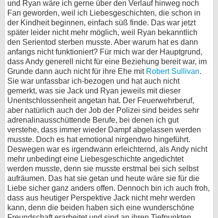
und Ryan wäre ich gerne über den Verlauf hinweg noch
Fan geworden, weil ich Liebesgeschichten, die schon in
der Kindheit beginnen, einfach süß finde. Das war jetzt
später leider nicht mehr möglich, weil Ryan bekanntlich
den Serientod sterben musste. Aber warum hat es dann
anfangs nicht funktioniert? Für mich war der Hauptgrund,
dass Andy generell nicht für eine Beziehung bereit war, im
Grunde dann auch nicht für ihre Ehe mit
Robert Sullivan
.
Sie war unfassbar ich-bezogen und hat auch nicht
gemerkt, was sie Jack und Ryan jeweils mit dieser
Unentschlossenheit angetan hat. Der Feuerwehrberuf,
aber natürlich auch der Job der Polizei sind beides sehr
adrenalinausschüttende Berufe, bei denen ich gut
verstehe, dass immer wieder Dampf abgelassen werden
musste. Doch es hat emotional nirgendwo hingeführt.
Deswegen war es irgendwann erleichternd, als Andy nicht
mehr unbedingt eine Liebesgeschichte angedichtet
werden musste, denn sie musste erstmal bei sich selbst
aufräumen. Das hat sie getan und heute wäre sie für die
Liebe sicher ganz anders offen. Dennoch bin ich auch froh,
dass aus heutiger Perspektive Jack nicht mehr werden
kann, denn die beiden haben sich eine wunderschöne
Freundschaft erarbeitet und sind an ihren Tiefpunkten