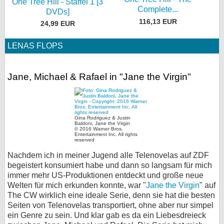
One Tree Hill - Staffel 1 [3
Complete...
DVDs]
116,13 EUR
24,99 EUR
LENAS FLOPS
Jane, Michael & Rafael in "Jane the Virgin"
Gina Rodriguez & Justin
Baldoni, Jane the Virgin
© 2016 Warner Bros.
Entertainment Inc. All rights
reserved
Nachdem ich in meiner Jugend alle Telenovelas auf ZDF
begeistert konsumiert habe und dann so langsam für mich
immer mehr US-Produktionen entdeckt und große neue
Welten für mich erkunden konnte, war "
Jane the Virgin
" auf
The CW wirklich eine ideale Serie, denn sie hat die besten
Seiten von Telenovelas transportiert, ohne aber nur simpel
ein Genre zu sein. Und klar gab es da ein Liebesdreieck