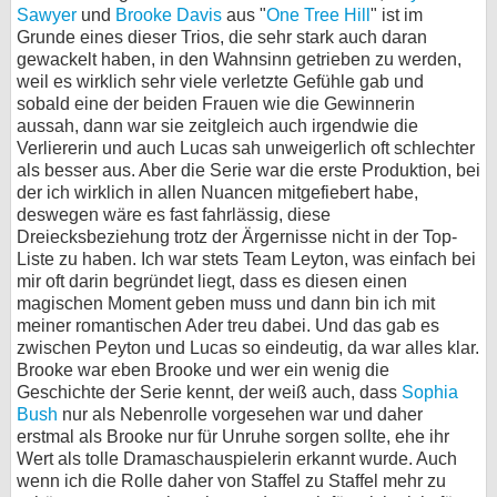
Sawyer
und
Brooke Davis
aus "
One Tree Hill
" ist im
Grunde eines dieser Trios, die sehr stark auch daran
gewackelt haben, in den Wahnsinn getrieben zu werden,
weil es wirklich sehr viele verletzte Gefühle gab und
sobald eine der beiden Frauen wie die Gewinnerin
aussah, dann war sie zeitgleich auch irgendwie die
Verliererin und auch Lucas sah unweigerlich oft schlechter
als besser aus. Aber die Serie war die erste Produktion, bei
der ich wirklich in allen Nuancen mitgefiebert habe,
deswegen wäre es fast fahrlässig, diese
Dreiecksbeziehung trotz der Ärgernisse nicht in der Top-
Liste zu haben. Ich war stets Team Leyton, was einfach bei
mir oft darin begründet liegt, dass es diesen einen
magischen Moment geben muss und dann bin ich mit
meiner romantischen Ader treu dabei. Und das gab es
zwischen Peyton und Lucas so eindeutig, da war alles klar.
Brooke war eben Brooke und wer ein wenig die
Geschichte der Serie kennt, der weiß auch, dass
Sophia
Bush
nur als Nebenrolle vorgesehen war und daher
erstmal als Brooke nur für Unruhe sorgen sollte, ehe ihr
Wert als tolle Dramaschauspielerin erkannt wurde. Auch
wenn ich die Rolle daher von Staffel zu Staffel mehr zu