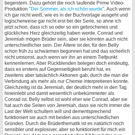
begeistern. Dazu gehört die noch laufende Prime Video-
Produktion "
Der Sommer, als ich schön wurde
". Auch wenn
ich gar nicht weiß, wie es in der Buchvorlage ausgeht und
logischerweise gar nicht erst bei der Serie, so ahne ich
jetzt schon, dass ich so oder so ein gebrochenes und
glückliches Herz gleichzeitig haben werde. Conrad und
Jeremiah mögen Brüder sein, aber sie könnten auch nicht
unterschiedlicher sein. Der Ältere ist der, für den Belly
schon früh zu schwärmen begonnen hat und das sicherlich
nicht umsonst, auch wenn wir ihn an einem Tiefpunkt
kennenlernen. Aber Rückblenden belegen doch eindeutig,
dass es erstens auf Gegenseitigkeit beruht hat, es
zweitens aber tatsächlich Aktionen gab, durch die man die
Verbindung als mehr als nur Chemie interpretieren konnte.
Gleichzeitig ist da Jeremiah, der deutlich mehr in den Tag
hineinlebt und damit wesentlich unbekümmerter als
Conrad ist. Belly selbst ist wohl eher wie Conrad, aber sie
hat auch die Seiten von Jeremiah, dass sie nicht immer die
Last der Welt schultern will und dementsprechend
funktioniert sie auch mit beiden aus unterschiedlichen
Gründen. Durch die Brüderthematik ist es natürlich noch
sensibler und explosiver, aber so funktioniert für mich ein