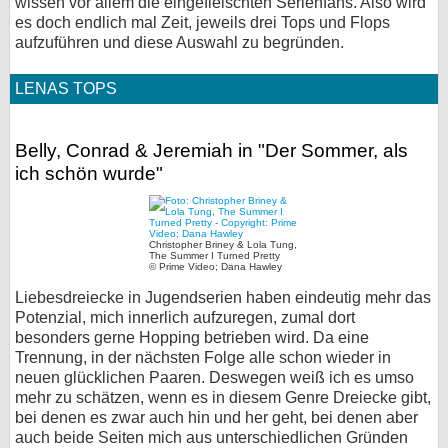
wissen vor allem die eingefleischten Serienfans. Also wird
es doch endlich mal Zeit, jeweils drei Tops und Flops
bei X
aufzuführen und diese Auswahl zu begründen.
bei Facebook
LENAS TOPS
Kontakt
Belly, Conrad & Jeremiah in "Der Sommer, als
ich schön wurde"
Nutzungsbedingungen
Datenschutz
Christopher Briney & Lola Tung,
The Summer I Turned Pretty
Cookie-Einstellungen
© Prime Video; Dana Hawley
Liebesdreiecke in Jugendserien haben eindeutig mehr das
Impressum
Potenzial, mich innerlich aufzuregen, zumal dort
besonders gerne Hopping betrieben wird. Da eine
Desktop-Ansicht
Trennung, in der nächsten Folge alle schon wieder in
myFanbase
neuen glücklichen Paaren. Deswegen weiß ich es umso
mehr zu schätzen, wenn es in diesem Genre Dreiecke gibt,
bei denen es zwar auch hin und her geht, bei denen aber
auch beide Seiten mich aus unterschiedlichen Gründen