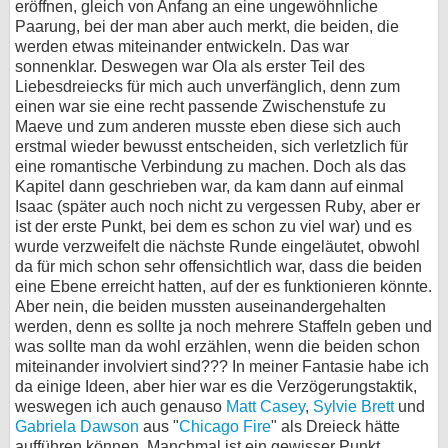
eröffnen, gleich von Anfang an eine ungewöhnliche
Paarung, bei der man aber auch merkt, die beiden, die
werden etwas miteinander entwickeln. Das war
sonnenklar. Deswegen war Ola als erster Teil des
Liebesdreiecks für mich auch unverfänglich, denn zum
einen war sie eine recht passende Zwischenstufe zu
Maeve und zum anderen musste eben diese sich auch
erstmal wieder bewusst entscheiden, sich verletzlich für
eine romantische Verbindung zu machen. Doch als das
Kapitel dann geschrieben war, da kam dann auf einmal
Isaac (später auch noch nicht zu vergessen Ruby, aber er
ist der erste Punkt, bei dem es schon zu viel war) und es
wurde verzweifelt die nächste Runde eingeläutet, obwohl
da für mich schon sehr offensichtlich war, dass die beiden
eine Ebene erreicht hatten, auf der es funktionieren könnte.
Aber nein, die beiden mussten auseinandergehalten
werden, denn es sollte ja noch mehrere Staffeln geben und
was sollte man da wohl erzählen, wenn die beiden schon
miteinander involviert sind??? In meiner Fantasie habe ich
da einige Ideen, aber hier war es die Verzögerungstaktik,
weswegen ich auch genauso
Matt Casey
,
Sylvie Brett
und
Gabriela Dawson
aus "
Chicago Fire
" als Dreieck hätte
aufführen können. Manchmal ist ein gewisser Punkt