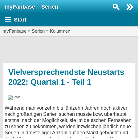
myFanbase
Serien
Serie suchen...
Start
Home
SERIEN
myFanbase
»
Serien
»
Kolumnen
Serien
Kolumnen
Interviews
Vielversprechendste Neustarts
2022: Quartal 1 - Teil 1
Veranstaltungen
KULTUR
Specials
Während man vor zehn bis fünfzehn Jahren noch aktiver
SERVICE
nach großartigen Serien suchen musste bzw. überhaupt
Gewinnspiele
erstmal nach der Möglichkeit, sie im deutschen Fernsehen
zu sehen zu bekommen, werden inzwischen jährlich neue
Serien in dreistelliger Anzahl auf den Markt gebracht und
Forum