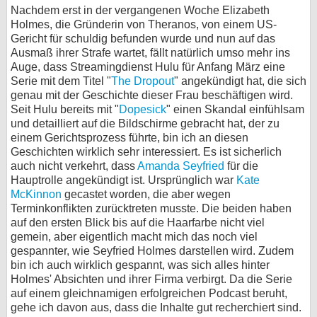
Nachdem erst in der vergangenen Woche Elizabeth
Holmes, die Gründerin von Theranos, von einem US-
Gericht für schuldig befunden wurde und nun auf das
Ausmaß ihrer Strafe wartet, fällt natürlich umso mehr ins
Auge, dass Streamingdienst Hulu für Anfang März eine
Serie mit dem Titel "
The Dropout
" angekündigt hat, die sich
genau mit der Geschichte dieser Frau beschäftigen wird.
Seit Hulu bereits mit "
Dopesick
" einen Skandal einfühlsam
und detailliert auf die Bildschirme gebracht hat, der zu
einem Gerichtsprozess führte, bin ich an diesen
Geschichten wirklich sehr interessiert. Es ist sicherlich
auch nicht verkehrt, dass
Amanda Seyfried
für die
Hauptrolle angekündigt ist. Ursprünglich war
Kate
McKinnon
gecastet worden, die aber wegen
Terminkonflikten zurücktreten musste. Die beiden haben
auf den ersten Blick bis auf die Haarfarbe nicht viel
gemein, aber eigentlich macht mich das noch viel
gespannter, wie Seyfried Holmes darstellen wird. Zudem
bin ich auch wirklich gespannt, was sich alles hinter
Holmes' Absichten und ihrer Firma verbirgt. Da die Serie
auf einem gleichnamigen erfolgreichen Podcast beruht,
gehe ich davon aus, dass die Inhalte gut recherchiert sind.