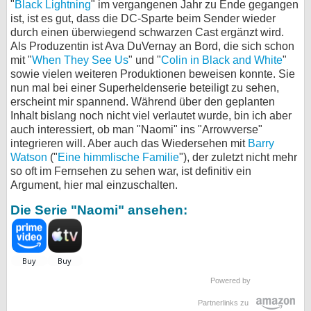
"
Black Lightning
" im vergangenen Jahr zu Ende gegangen
ist, ist es gut, dass die DC-Sparte beim Sender wieder
durch einen überwiegend schwarzen Cast ergänzt wird.
Als Produzentin ist Ava DuVernay an Bord, die sich schon
mit "
When They See Us
" und "
Colin in Black and White
"
sowie vielen weiteren Produktionen beweisen konnte. Sie
nun mal bei einer Superheldenserie beteiligt zu sehen,
erscheint mir spannend. Während über den geplanten
Inhalt bislang noch nicht viel verlautet wurde, bin ich aber
auch interessiert, ob man "Naomi" ins "Arrowverse"
integrieren will. Aber auch das Wiedersehen mit
Barry
Watson
("
Eine himmlische Familie
"), der zuletzt nicht mehr
so oft im Fernsehen zu sehen war, ist definitiv ein
Argument, hier mal einzuschalten.
Die Serie "Naomi" ansehen:
Powered by
Partnerlinks zu