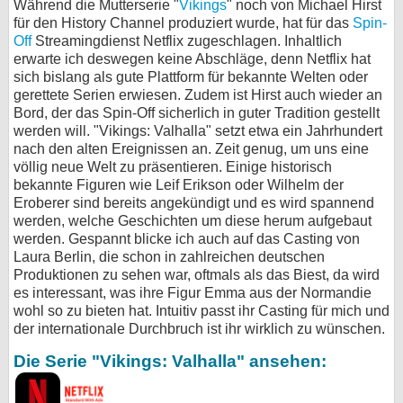
Während die Mutterserie "
Vikings
" noch von Michael Hirst
für den History Channel produziert wurde, hat für das
Spin-
Off
Streamingdienst Netflix zugeschlagen. Inhaltlich
erwarte ich deswegen keine Abschläge, denn Netflix hat
sich bislang als gute Plattform für bekannte Welten oder
gerettete Serien erwiesen. Zudem ist Hirst auch wieder an
Bord, der das Spin-Off sicherlich in guter Tradition gestellt
werden will. "Vikings: Valhalla" setzt etwa ein Jahrhundert
nach den alten Ereignissen an. Zeit genug, um uns eine
völlig neue Welt zu präsentieren. Einige historisch
bekannte Figuren wie Leif Erikson oder Wilhelm der
Eroberer sind bereits angekündigt und es wird spannend
werden, welche Geschichten um diese herum aufgebaut
werden. Gespannt blicke ich auch auf das Casting von
Laura Berlin, die schon in zahlreichen deutschen
Produktionen zu sehen war, oftmals als das Biest, da wird
es interessant, was ihre Figur Emma aus der Normandie
wohl so zu bieten hat. Intuitiv passt ihr Casting für mich und
der internationale Durchbruch ist ihr wirklich zu wünschen.
Die Serie "Vikings: Valhalla" ansehen: