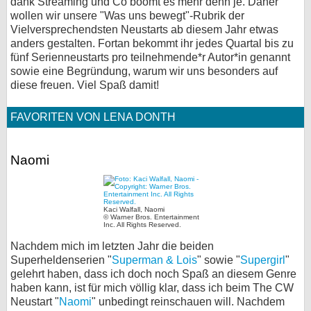
dank Streaming und Co boomt es mehr denn je. Daher
wollen wir unsere "Was uns bewegt"-Rubrik der
bei X
Vielversprechendsten Neustarts ab diesem Jahr etwas
anders gestalten. Fortan bekommt ihr jedes Quartal bis zu
bei Facebook
fünf Serienneustarts pro teilnehmende*r Autor*in genannt
sowie eine Begründung, warum wir uns besonders auf
diese freuen. Viel Spaß damit!
Kontakt
FAVORITEN VON LENA DONTH
Nutzungsbedingungen
Datenschutz
Naomi
Cookie-Einstellungen
Kaci Walfall, Naomi
Impressum
© Warner Bros. Entertainment
Inc. All Rights Reserved.
Desktop-Ansicht
Nachdem mich im letzten Jahr die beiden
myFanbase
Superheldenserien "
Superman & Lois
" sowie "
Supergirl
"
gelehrt haben, dass ich doch noch Spaß an diesem Genre
haben kann, ist für mich völlig klar, dass ich beim The CW
Neustart "
Naomi
" unbedingt reinschauen will. Nachdem