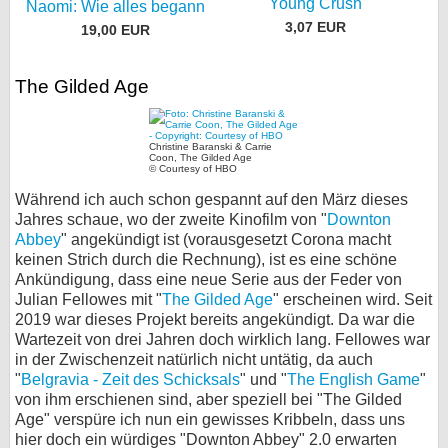
Young Crush
Naomi: Wie alles begann
3,07 EUR
19,00 EUR
The Gilded Age
Christine Baranski & Carrie
Coon, The Gilded Age
© Courtesy of HBO
Während ich auch schon gespannt auf den März dieses
Jahres schaue, wo der zweite Kinofilm von "
Downton
Abbey
" angekündigt ist (vorausgesetzt Corona macht
keinen Strich durch die Rechnung), ist es eine schöne
Ankündigung, dass eine neue Serie aus der Feder von
Julian Fellowes mit "
The Gilded Age
" erscheinen wird. Seit
2019 war dieses Projekt bereits angekündigt. Da war die
Wartezeit von drei Jahren doch wirklich lang. Fellowes war
in der Zwischenzeit natürlich nicht untätig, da auch
"
Belgravia - Zeit des Schicksals
" und "
The English Game
"
von ihm erschienen sind, aber speziell bei "The Gilded
Age" verspüre ich nun ein gewisses Kribbeln, dass uns
hier doch ein würdiges "Downton Abbey" 2.0 erwarten