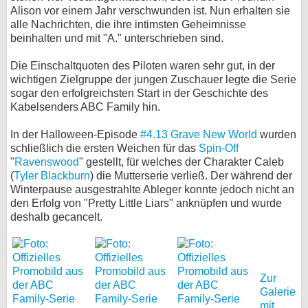
Alison vor einem Jahr verschwunden ist. Nun erhalten sie
bei X
alle Nachrichten, die ihre intimsten Geheimnisse
beinhalten und mit "A." unterschrieben sind.
bei Facebook
Die Einschaltquoten des Piloten waren sehr gut, in der
wichtigen Zielgruppe der jungen Zuschauer legte die Serie
sogar den erfolgreichsten Start in der Geschichte des
Kontakt
Kabelsenders ABC Family hin.
Nutzungsbedingungen
In der Halloween-Episode
#4.13 Grave New World
wurden
schließlich die ersten Weichen für das
Spin-Off
Datenschutz
"
Ravenswood
" gestellt, für welches der Charakter Caleb
(
Tyler Blackburn
) die Mutterserie verließ. Der während der
Cookie-Einstellungen
Winterpause ausgestrahlte Ableger konnte jedoch nicht an
den Erfolg von "Pretty Little Liars" anknüpfen und wurde
Impressum
deshalb gecancelt.
Desktop-Ansicht
myFanbase
Zur
Galerie
mit