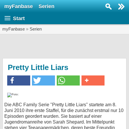
myFanbase
Serien
Serie suchen...
Start
Home
SERIEN
myFanbase
»
Serien
Serien
Kolumnen
Interviews
Pretty Little Liars
Veranstaltungen
KULTUR
Specials
SERVICE
Die ABC Family Serie "Pretty Little Liars" startete am 8.
Juni 2010 ihre erste Staffel, für die zunächst erstmal nur 10
Gewinnspiele
Episoden geordert wurden. Sie basiert auf einer
Jugendromanreihe von Sarah Shepard. Im Mittelpunkt
Forum
stehen vier Teeanagermädchen, deren beste Freundin