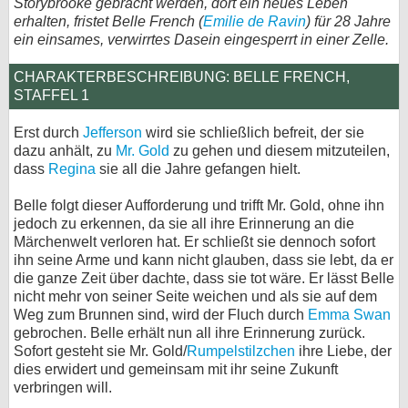
Storybrooke gebracht werden, dort ein neues Leben
erhalten, fristet Belle French (
Emilie de Ravin
) für 28 Jahre
bei X
ein einsames, verwirrtes Dasein eingesperrt in einer Zelle.
bei Facebook
CHARAKTERBESCHREIBUNG: BELLE FRENCH,
STAFFEL 1
Kontakt
Erst durch
Jefferson
wird sie schließlich befreit, der sie
dazu anhält, zu
Mr. Gold
zu gehen und diesem mitzuteilen,
Nutzungsbedingungen
dass
Regina
sie all die Jahre gefangen hielt.
Datenschutz
Belle folgt dieser Aufforderung und trifft Mr. Gold, ohne ihn
jedoch zu erkennen, da sie all ihre Erinnerung an die
Cookie-Einstellungen
Märchenwelt verloren hat. Er schließt sie dennoch sofort
ihn seine Arme und kann nicht glauben, dass sie lebt, da er
die ganze Zeit über dachte, dass sie tot wäre. Er lässt Belle
Impressum
nicht mehr von seiner Seite weichen und als sie auf dem
Desktop-Ansicht
Weg zum Brunnen sind, wird der Fluch durch
Emma Swan
gebrochen. Belle erhält nun all ihre Erinnerung zurück.
myFanbase
Sofort gesteht sie Mr. Gold/
Rumpelstilzchen
ihre Liebe, der
dies erwidert und gemeinsam mit ihr seine Zukunft
verbringen will.