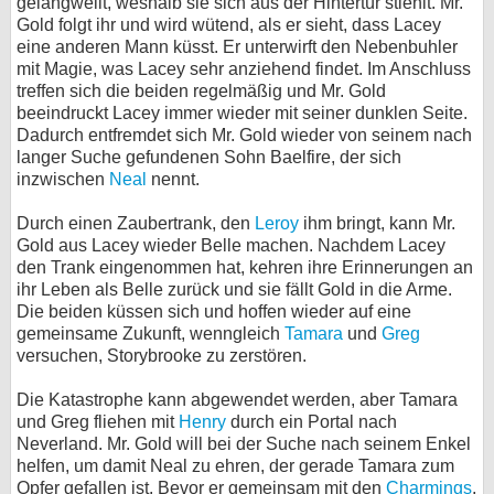
gelangweilt, weshalb sie sich aus der Hintertür stiehlt. Mr.
Gold folgt ihr und wird wütend, als er sieht, dass Lacey
eine anderen Mann küsst. Er unterwirft den Nebenbuhler
mit Magie, was Lacey sehr anziehend findet. Im Anschluss
treffen sich die beiden regelmäßig und Mr. Gold
beeindruckt Lacey immer wieder mit seiner dunklen Seite.
Dadurch entfremdet sich Mr. Gold wieder von seinem nach
langer Suche gefundenen Sohn Baelfire, der sich
inzwischen
Neal
nennt.
Durch einen Zaubertrank, den
Leroy
ihm bringt, kann Mr.
Gold aus Lacey wieder Belle machen. Nachdem Lacey
den Trank eingenommen hat, kehren ihre Erinnerungen an
ihr Leben als Belle zurück und sie fällt Gold in die Arme.
Die beiden küssen sich und hoffen wieder auf eine
gemeinsame Zukunft, wenngleich
Tamara
und
Greg
versuchen, Storybrooke zu zerstören.
Die Katastrophe kann abgewendet werden, aber Tamara
und Greg fliehen mit
Henry
durch ein Portal nach
Neverland. Mr. Gold will bei der Suche nach seinem Enkel
helfen, um damit Neal zu ehren, der gerade Tamara zum
Opfer gefallen ist. Bevor er gemeinsam mit den
Charmings
,