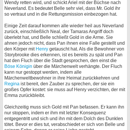
Wendy retten wird, und schickt Ariel mit der Büchse nach
Neverland. Es bedeutet Belle sehr viel, dass Mr. Gold ihr
so vertraut und in die Rettungsmission einbezogen hat.
Einige Zeit darauf kommen alle wieder heil aus Neverland
zurück, einschließlich Neal, der Tamaras Angriff doch
überlebt hat, und Belle schließt Gold in die Arme. Sie
ahnen jedoch nicht, dass Pan ihnen eine Falle gestellt und
den Körper mit
Henry
getauscht hat. Als die Bewohner von
Storybrooke dies erkennen, ist es bereits zu spät und Pan
hat den Fluch über die Stadt gesprochen, den einst die
Böse Königin
über die Märchenwelt verhängte. Der Fluch
kann nur gestoppt werden, indem alle
Märchenweltbewohner in ihre Heimat zurückkehren und
Regina
ist bereit, den Zauber zu sprechen, der sie ein
großes Opfer kostet: sie muss auf Henry verzichten, der mit
Emma zurückbleibt.
Gleichzeitig muss sich Gold mit Pan befassen. Er kann ihn
nur stoppen, indem er ihm mit letzter Konsequenz
entgegentritt und sich und ihn mit dem Dolch des Dunklen
tötet. Bevor er dies tut, verabschiedet er sich von Belle und