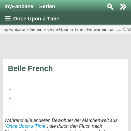
myFanbase
Serien
Serie suchen...
Once Upon a Time
Home
SERIEN
myFanbase
»
Serien
»
Once Upon a Time - Es war einmal...
» Cha
Serien
Kolumnen
Interviews
Belle French
Veranstaltungen
KULTUR
Specials
SERVICE
Gewinnspiele
Während alle anderen Bewohner der Märchenwelt aus
"
Once Upon a Time
", die durch den Fluch nach
Forum