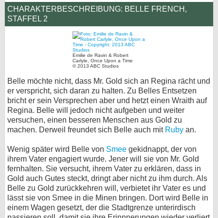
CHARAKTERBESCHREIBUNG: BELLE FRENCH,
STAFFEL 2
Emilie de Ravin & Robert
Carlyle, Once Upon a Time
© 2013 ABC Studios
Belle möchte nicht, dass Mr. Gold sich an Regina rächt und
er verspricht, sich daran zu halten. Zu Belles Entsetzen
bricht er sein Versprechen aber und hetzt einen Wraith auf
Regina. Belle will jedoch nicht aufgeben und weiter
versuchen, einen besseren Menschen aus Gold zu
machen. Derweil freundet sich Belle auch mit
Ruby
an.
Wenig später wird Belle von
Smee
gekidnappt, der von
ihrem Vater engagiert wurde. Jener will sie von Mr. Gold
fernhalten. Sie versucht, ihrem Vater zu erklären, dass in
Gold auch Gutes steckt, dringt aber nicht zu ihm durch. Als
Belle zu Gold zurückkehren will, verbietet ihr Vater es und
lässt sie von Smee in die Minen bringen. Dort wird Belle in
einem Wagen gesetzt, der die Stadtgrenze unterirdisch
passieren soll, damit sie ihre Erinnnerungen wieder verliert