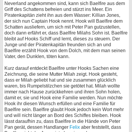
Neverland angekommen sind, kann sich Baelfire aus dem
Griff des Schattens befreien und stürzt ins Meer. Ein
Piratenkapitän zieht ihn aus dem Wasser: Killian Jones,
der sich nun Captain Hook nennt. Hook will Baelfire dem
Schatten ausliefern, um sich mit Peter Pan gutzustellen,
doch dann erfährt er, dass Baelfire Milahs Sohn ist. Baelfire
bleibt auf Hooks Schiff und lernt, dieses zu steuern. Der
Junge und der Piratenkapitän freunden sich an und
Baelfire erzählt Hook von dem Dolch, mit dem man seinen
Vater, den Dunklen, töten kann.
Kurz darauf entdeckt Baelfire unter Hooks Sachen eine
Zeichnung, die seine Mutter Milah zeigt. Hook gesteht,
dass er Milah geliebt hat und sie zusammen glücklich
waren, bis Rumpelstilzchen sie getötet hat. Milah wollte
immer nach Hause zurückkehren und ihren Sohn holen,
damit er, sie und Hook eine Familie werden. Nun möchte
Hook ihr diesen Wunsch erfüllen und eine Familie für
Baelfire sein. Baelfire glaubt Hook jedoch kein Wort mehr
und will nicht länger an Bord des Schiffes bleiben. Hook
lässt daraufhin zu, dass Baelfire in die Hände von Peter
Pan gerät, dessen Handlanger
Felix
aber feststellt, dass