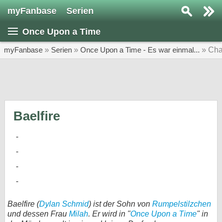
myFanbase
Serien
Serie suchen...
Once Upon a Time
Home
SERIEN
myFanbase
»
Serien
»
Once Upon a Time - Es war einmal...
» Cha
Serien
Kolumnen
Interviews
Baelfire
Veranstaltungen
KULTUR
Specials
SERVICE
Gewinnspiele
Baelfire (
Dylan Schmid
) ist der Sohn von
Rumpelstilzchen
und dessen Frau
Milah
. Er wird in "
Once Upon a Time
" in
Forum