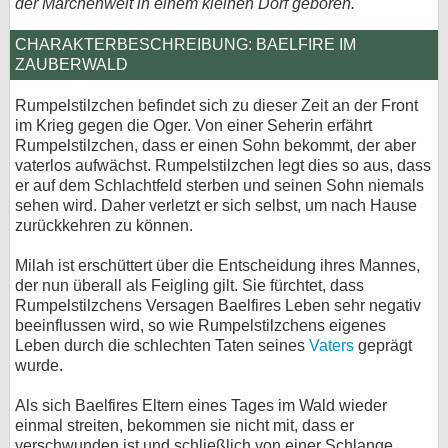
der Märchenwelt in einem kleinen Dorf geboren.
bei X
CHARAKTERBESCHREIBUNG: BAELFIRE IM
ZAUBERWALD
bei Facebook
Rumpelstilzchen befindet sich zu dieser Zeit an der Front
im Krieg gegen die Oger. Von einer Seherin erfährt
Kontakt
Rumpelstilzchen, dass er einen Sohn bekommt, der aber
vaterlos aufwächst. Rumpelstilzchen legt dies so aus, dass
Nutzungsbedingungen
er auf dem Schlachtfeld sterben und seinen Sohn niemals
sehen wird. Daher verletzt er sich selbst, um nach Hause
Datenschutz
zurückkehren zu können.
Cookie-Einstellungen
Milah ist erschüttert über die Entscheidung ihres Mannes,
der nun überall als Feigling gilt. Sie fürchtet, dass
Rumpelstilzchens Versagen Baelfires Leben sehr negativ
Impressum
beeinflussen wird, so wie Rumpelstilzchens eigenes
Desktop-Ansicht
Leben durch die schlechten Taten seines
Vaters
geprägt
wurde.
myFanbase
Als sich Baelfires Eltern eines Tages im Wald wieder
einmal streiten, bekommen sie nicht mit, dass er
verschwunden ist und schließlich von einer Schlange