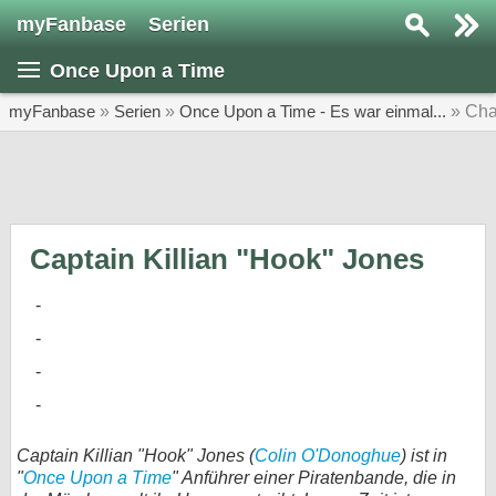
myFanbase
Serien
Serie suchen...
Once Upon a Time
Home
SERIEN
myFanbase
»
Serien
»
Once Upon a Time - Es war einmal...
» Cha
Serien
Kolumnen
Interviews
Captain Killian "Hook" Jones
Veranstaltungen
KULTUR
Specials
SERVICE
Gewinnspiele
Captain Killian "Hook" Jones (
Colin O'Donoghue
) ist in
"
Once Upon a Time
" Anführer einer Piratenbande, die in
Forum