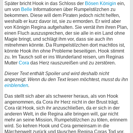
Später bricht Hook in das Schloss der
Bösen Königin
ein,
um von
Belle
Informationen über Rumpelstilzchen zu
bekommen. Diese will dem Piraten jedoch nicht helfen,
weshalb er kurz davor ist, sie zu ermorden. Er wird aber
von Königin Regina aufgehalten. Sie verrät ihm ihren Plan,
einen Fluch auszusprechen, der sie alle in ein Land ohne
Magie bringt, und schlägt ihm vor, dass sie auch ihn
mitnehmen könnte. Da Rumpelstilzchen dort machtlos ist,
könnte Hook ihn ohne Probleme beseitigen. Hook stimmt
zu. Im Tausch soll er ins Wunderland reisen, um Reginas
Mutter
Cora
das Herz rauszureißen und zu zerstören.
Dieser Text enthält Spoiler und wird deshalb nicht
angezeigt. Wenn du den Text lesen möchtest, musst du ihn
einblenden
.
Das stellt sich aber als schwerer heraus, als von Hook
angenommen, da Cora ihr Herz nicht in der Brust trägt.
Cora rät Hook, sich ihr anzuschließen, da er sich in der
anderen Welt, in die Regina alle bringen will, gar nicht
mehr an seine Mission, Rumpelstilzchen zu töten, erinnern
wird. So kehren Hook und Cora gemeinsam in die
Märchenwelt zurück und täuschen Regina Coras Tod vor.