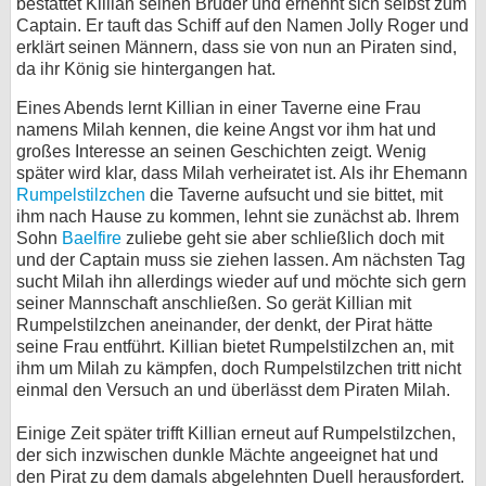
bestattet Killian seinen Bruder und ernennt sich selbst zum
Captain. Er tauft das Schiff auf den Namen Jolly Roger und
erklärt seinen Männern, dass sie von nun an Piraten sind,
da ihr König sie hintergangen hat.
Eines Abends lernt Killian in einer Taverne eine Frau
namens Milah kennen, die keine Angst vor ihm hat und
großes Interesse an seinen Geschichten zeigt. Wenig
später wird klar, dass Milah verheiratet ist. Als ihr Ehemann
Rumpelstilzchen
die Taverne aufsucht und sie bittet, mit
ihm nach Hause zu kommen, lehnt sie zunächst ab. Ihrem
Sohn
Baelfire
zuliebe geht sie aber schließlich doch mit
und der Captain muss sie ziehen lassen. Am nächsten Tag
sucht Milah ihn allerdings wieder auf und möchte sich gern
seiner Mannschaft anschließen. So gerät Killian mit
Rumpelstilzchen aneinander, der denkt, der Pirat hätte
seine Frau entführt. Killian bietet Rumpelstilzchen an, mit
ihm um Milah zu kämpfen, doch Rumpelstilzchen tritt nicht
einmal den Versuch an und überlässt dem Piraten Milah.
Einige Zeit später trifft Killian erneut auf Rumpelstilzchen,
der sich inzwischen dunkle Mächte angeeignet hat und
den Pirat zu dem damals abgelehnten Duell herausfordert.