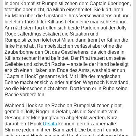
In dem Kampf ist Rumpelstilzchen dem Captain überlegen,
tötet ihn aber nicht, da Milah einschreitet. Sie klärt ihren
Ex-Mann über die Umstände ihres Verschwindens auf und
bietet im Tausch für Killians Leben eine magische Bohne.
Am nächsten Tag treffen sich beide Parteien auf der Jolly
Roger, allerdings eskaliert die Situation und
Rumpelstilzchen tötet erst Milah, dann trennt er Killian die
linke Hand ab. Rumpelstilzchen verlässt aber ohne die
Zauberbohne den Ort des Geschehens, da sich diese in
Killians rechter Hand befindet. Der Pirat trauert um seine
Geliebte und schwört Rache – anstelle der Hand befestigt
er sich einen Haken am Ende des Arms, weshalb er nun
"Captain Hook" genannt wird. Mit Hilfe der magischen
Bohne macht er sich wieder auf den Weg nach Neverland,
wo die Menschen nicht altern. Dort kann er in Ruhe seine
Rache vorbereiten.
Während Hook seine Rache an Rumpelstilzchen plant,
gerät die Jolly Roger in Gefahr, als die Seeleute vom
Gesang der Meerjungfrauen abgelenkt werden. Kurz
darauf lernt Hook
Ursula
kennen, deren zauberhafte
Stimme jeden in ihren Bann zieht. Die beiden freunden
sich an und Hook verspricht, Ursula zum Lieblingsort ihrer