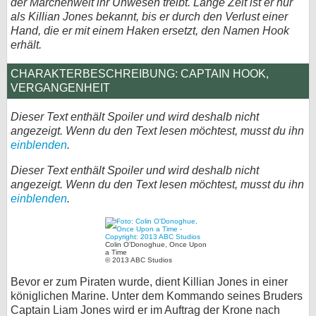
der Märchenwelt ihr Unwesen treibt. Lange Zeit ist er nur
als Killian Jones bekannt, bis er durch den Verlust einer
bei X
Hand, die er mit einem Haken ersetzt, den Namen Hook
erhält.
bei Facebook
CHARAKTERBESCHREIBUNG: CAPTAIN HOOK,
VERGANGENHEIT
Kontakt
Dieser Text enthält Spoiler und wird deshalb nicht
Nutzungsbedingungen
angezeigt. Wenn du den Text lesen möchtest, musst du ihn
einblenden
.
Datenschutz
Dieser Text enthält Spoiler und wird deshalb nicht
angezeigt. Wenn du den Text lesen möchtest, musst du ihn
Cookie-Einstellungen
einblenden
.
Impressum
Desktop-Ansicht
Colin O'Donoghue, Once Upon
a Time
myFanbase
© 2013 ABC Studios
Bevor er zum Piraten wurde, dient Killian Jones in einer
königlichen Marine. Unter dem Kommando seines Bruders
Captain Liam Jones wird er im Auftrag der Krone nach