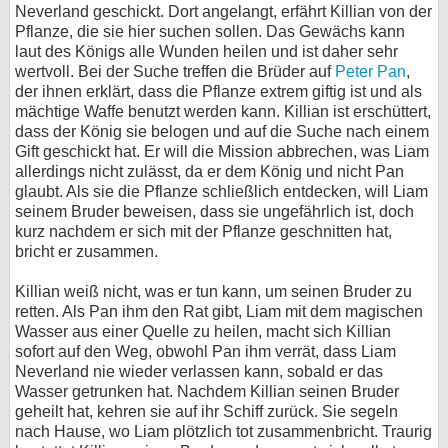
Neverland geschickt. Dort angelangt, erfährt Killian von der
Pflanze, die sie hier suchen sollen. Das Gewächs kann
laut des Königs alle Wunden heilen und ist daher sehr
wertvoll. Bei der Suche treffen die Brüder auf
Peter Pan
,
der ihnen erklärt, dass die Pflanze extrem giftig ist und als
mächtige Waffe benutzt werden kann. Killian ist erschüttert,
dass der König sie belogen und auf die Suche nach einem
Gift geschickt hat. Er will die Mission abbrechen, was Liam
allerdings nicht zulässt, da er dem König und nicht Pan
glaubt. Als sie die Pflanze schließlich entdecken, will Liam
seinem Bruder beweisen, dass sie ungefährlich ist, doch
kurz nachdem er sich mit der Pflanze geschnitten hat,
bricht er zusammen.
Killian weiß nicht, was er tun kann, um seinen Bruder zu
retten. Als Pan ihm den Rat gibt, Liam mit dem magischen
Wasser aus einer Quelle zu heilen, macht sich Killian
sofort auf den Weg, obwohl Pan ihm verrät, dass Liam
Neverland nie wieder verlassen kann, sobald er das
Wasser getrunken hat. Nachdem Killian seinen Bruder
geheilt hat, kehren sie auf ihr Schiff zurück. Sie segeln
nach Hause, wo Liam plötzlich tot zusammenbricht. Traurig