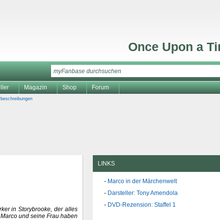
Once Upon a T
ller
Magazin
Shop
Forum
rbeschreibungen
LINKS
Marco in der Märchenwelt
Darsteller: Tony Amendola
DVD-Rezension: Staffel 1
ker in Storybrooke, der alles
. Marco und seine Frau haben