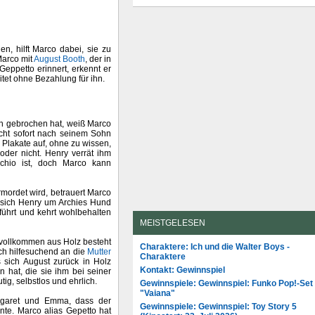
n, hilft Marco dabei, sie zu
arco mit
August Booth
, der in
Geppetto erinnert, erkennt er
tet ohne Bezahlung für ihn.
h gebrochen hat, weiß Marco
sucht sofort nach seinem Sohn
 Plakate auf, ohne zu wissen,
oder nicht. Henry verrät ihm
cchio ist, doch Marco kann
mordet wird, betrauert Marco
s sich Henry um Archies Hund
führt und kehrt wohlbehalten
MEISTGELESEN
r vollkommen aus Holz besteht
Charaktere: Ich und die Walter Boys -
ich hilfesuchend an die
Mutter
Charaktere
s sich August zurück in Holz
Kontakt: Gewinnspiel
n hat, die sie ihm bei seiner
ig, selbstlos und ehrlich.
Gewinnspiele: Gewinnspiel: Funko Pop!-Set
"Vaiana"
rgaret und Emma, dass der
Gewinnspiele: Gewinnspiel: Toy Story 5
nte. Marco alias Gepetto hat