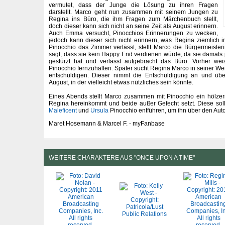
vermutet, dass der Junge die Lösung zu ihren Fragen
darstellt. Marco geht nun zusammen mit seinem Jungen zu
Regina ins Büro, die ihm Fragen zum Märchenbuch stellt,
doch dieser kann sich nicht an seine Zeit als August erinnern.
Auch Emma versucht, Pinocchios Erinnerungen zu wecken,
jedoch kann dieser sich nicht erinnern, was Regina ziemlich 
Pinocchio das Zimmer verlässt, stellt Marco die Bürgermeiste
sagt, dass sie kein Happy End verdienen würde, da sie damal
gestürzt hat und verlässt aufgebracht das Büro. Vorher we
Pinocchio fernzuhalten. Später sucht Regina Marco in seiner Werk
entschuldigen. Dieser nimmt die Entschuldigung an und übe
August, in der vielleicht etwas nützliches sein könnte.
Eines Abends stellt Marco zusammen mit Pinocchio ein hölzern
Regina hereinkommt und beide außer Gefecht setzt. Diese sol
Maleficent
und
Ursula
Pinocchio entführen, um ihn über den Auto
Maret Hosemann & Marcel F. - myFanbase
WEITERE CHARAKTERE AUS "ONCE UPON A TIME"