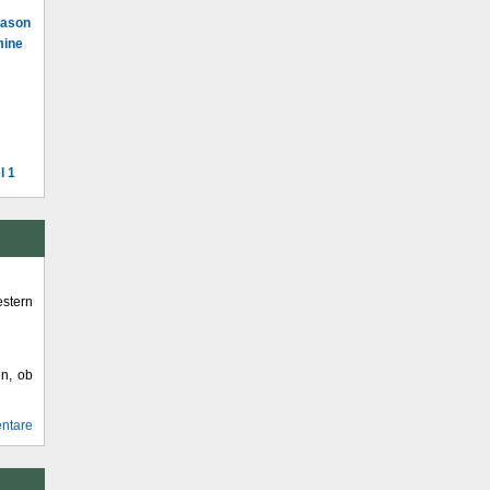
Mason
mine
l 1
stern
en, ob
ntare