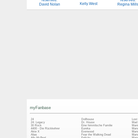
Kelly West
David Nolan
Regina Mill
myFanbase
24
Dollhouse
Lost
24: Legacy
Dr. House
Mad
30 Rock
Eine himmlische Familie
Mani
4400 - Die Rückkehrer
Eureka
Marv
Akte X
Everwood
Marv
Alias
Fear the Walking Dead
Marv
Ally McBeal
Felicity
Marv