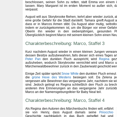
beschlossen, seinen Sohn zu retten, statt Emma von einem ih
lassen. Mary Margaret ist im ersten Moment so außer sich, d
verpasst.
August will aus Storybrooke fliehen, kehrt aber wieder zurück, a
eine große Gefahr für die Stadt darstellt. Tamara greift August 
dass er in Marcos Armen stibt. Da August aber mutig, selbstlo
indem er zurückgekommen ist, um die Bürger vor einer Gefahr
Oberin ihn wieder in den siebenjährigen, gesunden Pin
Überglücklich beginnt Marco mit seinem kleinen Sohn einen Ne
Charakterbeschreibung: Marco, Staffel 3
Kurz nachdem August wieder in einen kleinen Jungen verwand
dessen Besitze aufzubewahren, falls dieser sich eines Tages an s
Peter Pan
den dunklen Fluch ausspricht, wird
Regina
gezw
aufzuheben, wodurch Storybrooke vernichtet wird und Marco 
Märchenwaldbewohner zurück in den Zauberwald geschickt wer
Einige Zeit später spricht
Snow White
den dunklen Fluch erneut 
die
grüne Hexe des Westens
besiegen soll. Da Zelena je
vergessen alle Bewohner das vergangene Jahr, nachdem sie wi
sind. Jedoch gelingt es Regina schließlich den Fluch zu bre
anderen ihre Erinnerungen an das vergangene Jahr zurüc
Marco an der Namensgebungsfeier für Baby Neal teil.
Charakterbeschreibung: Marco, Staffel 4
Als Regina den Autoren des Märchenbuchs finden will, erfährt
sie von Henry, dass August damals seine
Pinocchio
Geschichte nachträglich in das Buch geheftet hat und