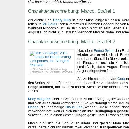
sich immer vergeblich Kinder gewünscht.
Charakterbeschreibung: Marco, Staffel 1
Als Archie und
Henry Mills
in einer Mine eingeschlossen werde
retten. In
Mr. Golds
Laden kommt es zur ersten Begegnung von M
Wahrheit Pinocchio ist. Da sich Marco nicht an sein Leben als 
August auch nicht. August sucht dennoch Marcos Nähe und arbei
Charakterbeschreibung: Marco, Staffel 2
Nachdem
Emma Swan
den Fluc
wieder, wer er wirklich ist. Er 
und hängt überall in Storybrooke
ob Pinocchio noch ein Kind ist 
schließlich, dass August Pino
© 2011 American Broadcasting
August nirgendwo finden.
Companies, Inc. All rights reserved.
Als Archie scheinbar von
Cora
er
den Verlust seines Freundes und ist damit einverstanden, das
Pongo kümmert, um Trost zu finden. Archie wurde aber nur ent
zurück.
Mary Margaret
stößt im Wald durch Zufall auf August, der wiede
und sich aus Scham versteckt hält. Sie verständigt Marco, der s
Oberin
, die ehemalige
Blaue Fee
, wendet. Diese erklärt, das
verwandelt hat, weil er sich nicht an ihre Bedingungen gehalte
Verwandlung in einen echten Jungen gestellt hat. Er war nicht mut
Marco gibt sich die Schuld an allem und gesteht Mary Ma
verzauberte Schrank damals zwei Personen transportieren kon