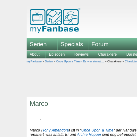
Serien
Specials
Forum
About
Episoden
Reviews
Charaktere
Darste
myFanbase
»
Serien
»
Once Upon a Time - Es war einmal...
» Charaktere »
Charakte
Marco
Marco (
Tony Amendola
) ist in "
Once Upon a Time
" der Handwer
repariert, was anfällt. Er und
Archie Hopper
sind eng befreundet