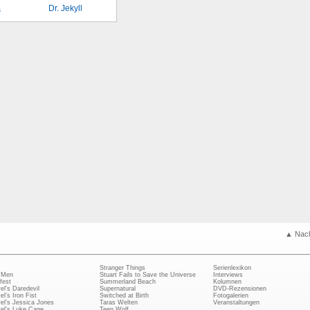
Dr. Jekyll
s
▲ Nac
Stranger Things
Serienlexikon
 Men
Stuart Fails to Save the Universe
Interviews
fest
Summerland Beach
Kolumnen
el's Daredevil
Supernatural
DVD-Rezensionen
el's Iron Fist
Switched at Birth
Fotogalerien
el's Jessica Jones
Taras Welten
Veranstaltungen
el's Luke Cage
Teen Wolf