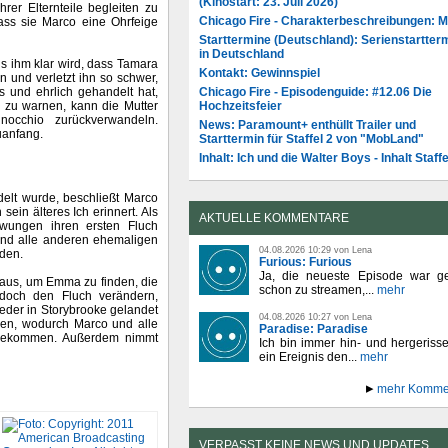
(Kinostart: 23. Juli 2026)
rer Elternteile begleiten zu
Chicago Fire - Charakterbeschreibungen: 
ass sie Marco eine Ohrfeige
Starttermine (Deutschland): Serienstartter
in Deutschland
ls ihm klar wird, dass Tamara
Kontakt: Gewinnspiel
an und verletzt ihn so schwer,
Chicago Fire - Episodenguide: #12.06 Die
s und ehrlich gehandelt hat,
Hochzeitsfeier
 zu warnen, kann die Mutter
occhio zurückverwandeln.
News: Paramount+ enthüllt Trailer und
uanfang.
Starttermin für Staffel 2 von "MobLand"
Inhalt: Ich und die Walter Boys - Inhalt Staffe
elt wurde, beschließt Marco
ein älteres Ich erinnert. Als
AKTUELLE KOMMENTARE
ungen ihren ersten Fluch
und alle anderen ehemaligen
04.08.2026 10:29 von Lena
den.
Furious: Furious
Ja, die neueste Episode war ge
aus, um Emma zu finden, die
schon zu streamen,...
mehr
doch den Fluch verändern,
eder in Storybrooke gelandet
04.08.2026 10:27 von Lena
chen, wodurch Marco und alle
Paradise: Paradise
kbekommen. Außerdem nimmt
Ich bin immer hin- und hergeriss
ein Ereignis den...
mehr
mehr Komme
VERPASST KEINE NEWS UND UPDATES