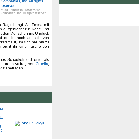
© 2011 American Broadcasting
Companies, Inc. All rights reserved.
in Rage bringt. Als Emma mit
rin aufgebracht zur Rede und
s jeden Menschen ins Unglück
ist er sie noch an sich von
statt auf, um sich bei ihm zu
rreicht ihr eine Tasche von
es Schaukelpferd fertig, als
l nun im Auftrag von
Cruella
,
r zu befragen.