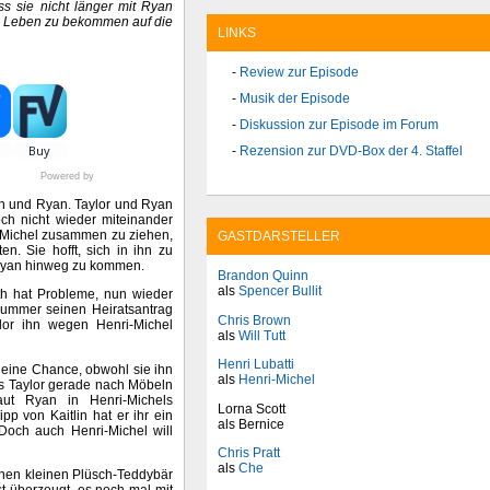
ss sie nicht länger mit Ryan
ns Leben zu bekommen auf die
LINKS
Review zur Episode
Musik der Episode
Diskussion zur Episode im Forum
Rezension zur DVD-Box der 4. Staffel
Powered by
th und Ryan. Taylor und Ryan
ch nicht wieder miteinander
i-Michel zusammen zu ziehen,
GASTDARSTELLER
n. Sie hofft, sich in ihn zu
r Ryan hinweg zu kommen.
Brandon Quinn
als
Spencer Bullit
th hat Probleme, nun wieder
ummer seinen Heiratsantrag
Chris Brown
lor ihn wegen Henri-Michel
als
Will Tutt
Henri Lubatti
 eine Chance, obwohl sie ihn
als
Henri-Michel
Als Taylor gerade nach Möbeln
ut Ryan in Henri-Michels
Lorna Scott
p von Kaitlin hat er ihr ein
als Bernice
Doch auch Henri-Michel will
Chris Pratt
als
Che
inen kleinen Plüsch-Teddybär