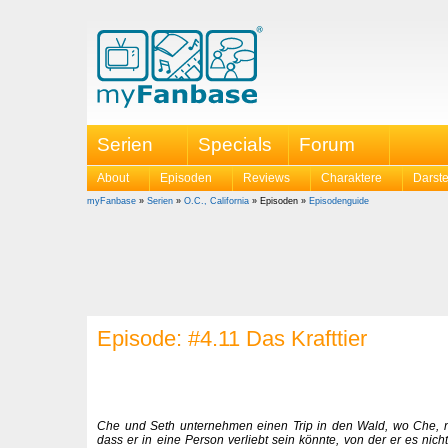
Serien
Specials
Forum
About
Episoden
Reviews
Charaktere
Darste
myFanbase
»
Serien
»
O.C., California
» Episoden »
Episodenguide
Episode: #4.11 Das Krafttier
Che und Seth unternehmen einen Trip in den Wald, wo Che, n
dass er in eine Person verliebt sein könnte, von der er es nic