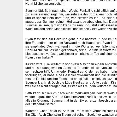
mit einer Tasse und Süßigkeiten, in den Müll, offenbar ist sie f
Henri-Michel zu versuchen.
Summer lädt Seth nach einer Woche Funkstille schließlich auf e
zuhause ein und sagt ihm, wie sehr sie ihn trotz allem noch li
und er spricht Seth darauf an, wie schwer es ihn und seine 
muss, dass Summer seinen Heiratsantrag abgelehnt hat. Darau
Summer sausen, gibt vor, krank zu sein und fährt stattdesse
Wald, um dort seine Männlichkeit und seinen Geist wieder zu fin
Ryan fasst sich ein Herz und geht in die nächste Runde im K
ihre Freundin unter einem Vorwand nach Hause, wo Ryan ihr en
sie empfindet. Doch während ihm die Worte schwer fallen, ist e
Henri-Michel fällt es weniger schwer, seine Gefühle in Worte zu 
Liebesgedicht verfasst, welches er am nächsten Tag auf einer Le
Ryan da mithalten?
Kirsten wirft Julie weiterhin vor, "New Match" zu einem Prostit
und hat sie rausgeworfen. Auch als Freundin will sie von Julie 
sehr schwer trifft. Um wieder Kontakt zu Kirsten zu haben, bri
vorzulügen, er habe eine Geschlechtskrankheit und die Kundi
Kirsten fürchtet um ihre Firma und bringt Julie schließlich dazu
Spencer krank ist. Doch die Lüge fliegt auf und Julie gesteht Kirs
weil sie es nicht ertragen hat, Kirsten als Freundin verloren zu h
Seth kehrt schließlich nach einer merkwürdigen Zeit im Wald
wieder – ganz der Alte – in Summers Arme zurück und zwischen d
alles in Ordnung. Summer hat in der Zwischenzeit beschlossen,
der Otter einzusetzen.
Während Ches Ritual ist Seth im Traum sein vermeintlicher S
Ein Otter. Auch Che ist im Traum auf seinen Seelenverwandten ge