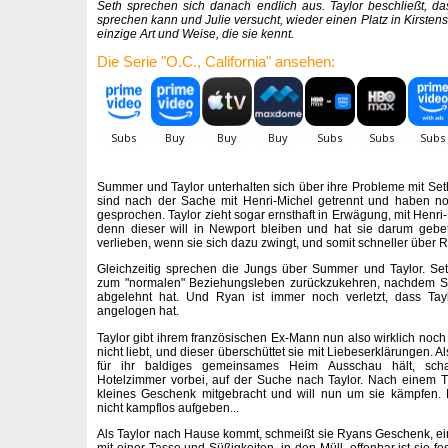
Seth sprechen sich danach endlich aus. Taylor beschließt, da
sprechen kann und Julie versucht, wieder einen Platz in Kirste
einzige Art und Weise, die sie kennt.
Die Serie "O.C., California" ansehen:
Summer und Taylor unterhalten sich über ihre Probleme mit Se
sind nach der Sache mit Henri-Michel getrennt und haben no
gesprochen. Taylor zieht sogar ernsthaft in Erwägung, mit Henr
denn dieser will in Newport bleiben und hat sie darum gebete
verlieben, wenn sie sich dazu zwingt, und somit schneller übe
Gleichzeitig sprechen die Jungs über Summer und Taylor. Se
zum "normalen" Beziehungsleben zurückzukehren, nachdem S
abgelehnt hat. Und Ryan ist immer noch verletzt, dass Tay
angelogen hat.
Taylor gibt ihrem französischen Ex-Mann nun also wirklich noch
nicht liebt, und dieser überschüttet sie mit Liebeserklärungen. 
für ihr baldiges gemeinsames Heim Ausschau hält, scha
Hotelzimmer vorbei, auf der Suche nach Taylor. Nach einem Tip
kleines Geschenk mitgebracht und will nun um sie kämpfen. 
nicht kampflos aufgeben...
Als Taylor nach Hause kommt, schmeißt sie Ryans Geschenk, e