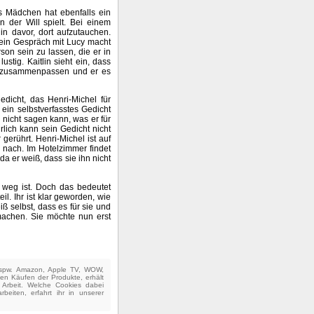
es Mädchen hat ebenfalls ein
n der Will spielt. Bei einem
n davor, dort aufzutauchen.
h ein Gespräch mit Lucy macht
erson sein zu lassen, die er in
ustig. Kaitlin sieht ein, dass
cht zusammenpassen und er es
dicht, das Henri-Michel für
 ein selbstverfasstes Gedicht
nicht sagen kann, was er für
ürlich kann sein Gedicht nicht
 gerührt. Henri-Michel ist auf
nach. Im Hotelzimmer findet
da er weiß, dass sie ihn nicht
l weg ist. Doch das bedeutet
il. Ihr ist klar geworden, wie
ß selbst, dass es für sie und
 machen. Sie möchte nun erst
(bspw. Amazon, Apple TV, WOW,
ten Käufen der Produkte, erhält
e Arbeit. Welche Cookies dabei
beiten, erfahrt ihr in unserer