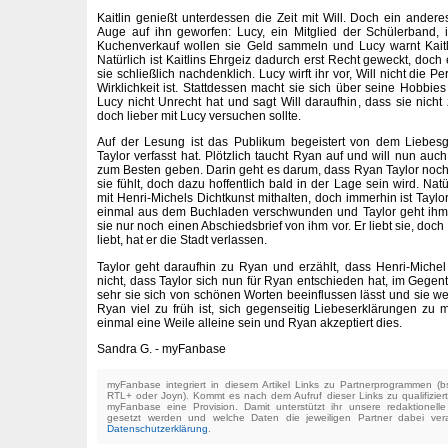
Kaitlin genießt unterdessen die Zeit mit Will. Doch ein ander
Auge auf ihn geworfen: Lucy, ein Mitglied der Schülerband, i
Kuchenverkauf wollen sie Geld sammeln und Lucy warnt Kaitli
Natürlich ist Kaitlins Ehrgeiz dadurch erst Recht geweckt, doc
sie schließlich nachdenklich. Lucy wirft ihr vor, Will nicht die P
Wirklichkeit ist. Stattdessen macht sie sich über seine Hobbies l
Lucy nicht Unrecht hat und sagt Will daraufhin, dass sie ni
doch lieber mit Lucy versuchen sollte.
Auf der Lesung ist das Publikum begeistert von dem Liebesge
Taylor verfasst hat. Plötzlich taucht Ryan auf und will nun auch
zum Besten geben. Darin geht es darum, dass Ryan Taylor noch 
sie fühlt, doch dazu hoffentlich bald in der Lage sein wird. Nat
mit Henri-Michels Dichtkunst mithalten, doch immerhin ist Taylor
einmal aus dem Buchladen verschwunden und Taylor geht ihm 
sie nur noch einen Abschiedsbrief von ihm vor. Er liebt sie, doch 
liebt, hat er die Stadt verlassen.
Taylor geht daraufhin zu Ryan und erzählt, dass Henri-Miche
nicht, dass Taylor sich nun für Ryan entschieden hat, im Gegente
sehr sie sich von schönen Worten beeinflussen lässt und sie wei
Ryan viel zu früh ist, sich gegenseitig Liebeserklärungen zu
einmal eine Weile alleine sein und Ryan akzeptiert dies.
Sandra G. - myFanbase
myFanbase integriert in diesem Artikel Links zu Partnerprogrammen 
RTL+ oder Joyn). Kommt es nach dem Aufruf dieser Links zu qualifizier
myFanbase eine Provision. Damit unterstützt ihr unsere redaktionell
gesetzt werden und welche Daten die jeweiligen Partner dabei verar
Datenschutzerklärung
.