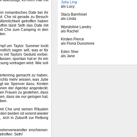
est überzeugt, es noch mal mit
Julia Ling
als Lucy
in romantisches Date bei ihr
Stacy Barnhisel
ebt. Che ist gerade zu Besuch
als Linda
Männlichkeit getroffen haben
fhin lässt Seth das Date mit
Wyndoline Landry
n mit Che zum Camping in den
als Rachel
den.
Kirsten Pierce
als Fiona Dunsmore
ampf um Taylor. Summer lockt
dlich sagen will, was er für
Eden Sher
s mit Taylors Geduld vorbei.
als Jane
fassen, spontan hat er ihr ein
sung vortragen wird. Wie soll
uiertenring gemacht zu haben,
nichts mehr wissen, was Julie
ngt sie Spencer dazu, Kirsten
nnen der Agentur angesteckt.
, den Frauen zu gestehen, dass
ten, dass sie nur gelogen hat,
aben.
 mit Che und seinen Ritualen
en beiden ist vorerst wieder
 sich in Zukunft zur Rettung
eelenverwandter erschienen:
troffen: Seth!