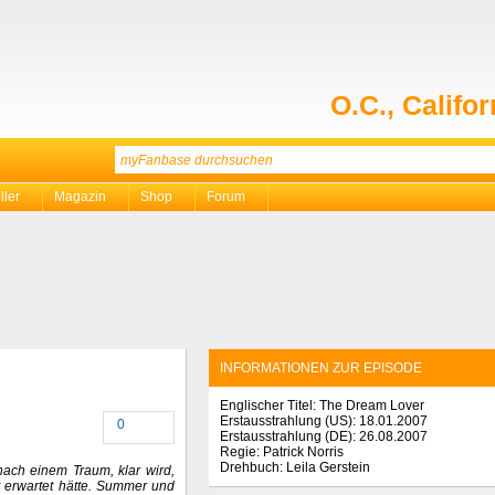
O.C., Califor
ller
Magazin
Shop
Forum
INFORMATIONEN ZUR EPISODE
Englischer Titel: The Dream Lover
Erstausstrahlung (
US
): 18.01.2007
0
Erstausstrahlung (
DE
): 26.08.2007
Regie: Patrick Norris
Drehbuch: Leila Gerstein
ach einem Traum, klar wird,
ht erwartet hätte. Summer und