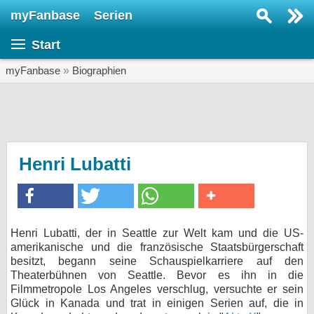
myFanbase
Serien
Serie suchen...
Start
Home
SERIEN
myFanbase
»
Biographien
Serien
Kolumnen
Interviews
Henri Lubatti
Veranstaltungen
KULTUR
Specials
Henri Lubatti, der in Seattle zur Welt kam und die US-
amerikanische und die französische Staatsbürgerschaft
SERVICE
besitzt, begann seine Schauspielkarriere auf den
Gewinnspiele
Theaterbühnen von Seattle. Bevor es ihn in die
Filmmetropole Los Angeles verschlug, versuchte er sein
Glück in Kanada und trat in einigen Serien auf, die in
Forum