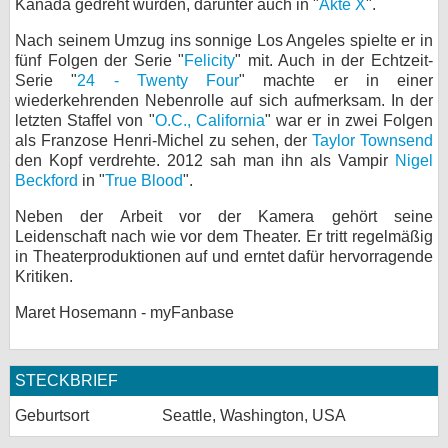
Kanada gedreht wurden, darunter auch in "
Akte X
".
bei X
Nach seinem Umzug ins sonnige Los Angeles spielte er in
fünf Folgen der Serie "
Felicity
" mit. Auch in der Echtzeit-
bei Facebook
Serie "
24 - Twenty Four
" machte er in einer
wiederkehrenden Nebenrolle auf sich aufmerksam. In der
letzten Staffel von "
O.C., California
" war er in zwei Folgen
Kontakt
als Franzose Henri-Michel zu sehen, der
Taylor Townsend
den Kopf verdrehte. 2012 sah man ihn als Vampir
Nigel
Nutzungsbedingungen
Beckford
in "
True Blood
".
Neben der Arbeit vor der Kamera gehört seine
Datenschutz
Leidenschaft nach wie vor dem Theater. Er tritt regelmäßig
in Theaterproduktionen auf und erntet dafür hervorragende
Cookie-Einstellungen
Kritiken.
Impressum
Maret Hosemann - myFanbase
Desktop-Ansicht
myFanbase
STECKBRIEF
Geburtsort
Seattle, Washington, USA