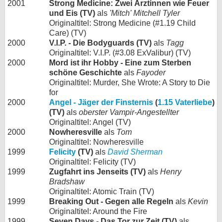
2001
Strong Medicine: Zwei Ärztinnen wie Feuer
und Eis (TV)
als
'Mitch' Mitchell Tyler
Originaltitel: Strong Medicine (#1.19 Child
Care) (TV)
2000
V.I.P. - Die Bodyguards (TV)
als
Tagg
Originaltitel: V.I.P. (#3.08 ExValibur) (TV)
2000
Mord ist ihr Hobby - Eine zum Sterben
schöne Geschichte
als
Fayoder
Originaltitel: Murder, She Wrote: A Story to Die
for
2000
Angel - Jäger der Finsternis
(
1.15 Vaterliebe
)
(TV)
als
oberster Vampir-Angestellter
Originaltitel: Angel (TV)
2000
Nowheresville
als
Tom
Originaltitel: Nowheresville
1999
Felicity
(TV)
als
David Sherman
Originaltitel: Felicity (TV)
1999
Zugfahrt ins Jenseits (TV)
als
Henry
Bradshaw
Originaltitel: Atomic Train (TV)
1999
Breaking Out - Gegen alle Regeln
als
Kevin
Originaltitel: Around the Fire
1999
Seven Days - Das Tor zur Zeit (TV)
als