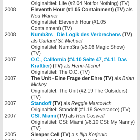
Originaltitel: Life (#2.04 Not for Nothing) (TV)
2008
Eleventh Hour (#1.05 Containment) (TV)
als
Ned Warner
Originaltitel: Eleventh Hour (#1.05
Containment) (TV)
2008
Numb3rs - Die Logik des Verbrechens
(TV)
als
Garland St. Michael
Originaltitel: Numb3rs (#5.06 Magic Show)
(TV)
2007
O.C., California
(
#4.10 Seite 47
,
#4.11 Das
Krafttier
) (TV)
als
Henri-Michel
Originaltitel: The O.C. (TV)
2007
The Unit - Eine Frage der Ehre (TV)
als
Brian
Mickey
Originaltitel: The Unit (#2.19 The Outsiders)
(TV)
2007
Standoff
(TV)
als
Reggie Marcovich
Originaltitel: Standoff (#1.18 Severance) (TV)
2007
CSI: Miami
(TV)
als
Ron Coswell
Originaltitel: CSI: Miami (#6.10 CSI: My Nanny)
(TV)
2005 -
Sleeper Cell (TV)
als
Ilija Korjenic