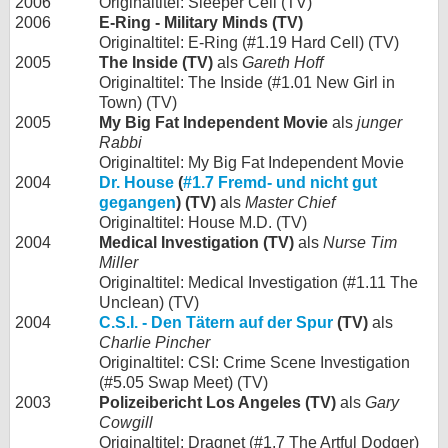
2006
Originaltitel: Sleeper Cell (TV)
2006
E-Ring - Military Minds (TV)
Originaltitel: E-Ring (#1.19 Hard Cell) (TV)
2005
The Inside (TV)
als
Gareth Hoff
Originaltitel: The Inside (#1.01 New Girl in
Town) (TV)
2005
My Big Fat Independent Movie
als
junger
Rabbi
Originaltitel: My Big Fat Independent Movie
2004
Dr. House
(
#1.7 Fremd- und nicht gut
gegangen
) (TV)
als
Master Chief
Originaltitel: House M.D. (TV)
2004
Medical Investigation (TV)
als
Nurse Tim
Miller
Originaltitel: Medical Investigation (#1.11 The
Unclean) (TV)
2004
C.S.I. - Den Tätern auf der Spur
(TV)
als
Charlie Pincher
Originaltitel: CSI: Crime Scene Investigation
(#5.05 Swap Meet) (TV)
2003
Polizeibericht Los Angeles (TV)
als
Gary
Cowgill
Originaltitel: Dragnet (#1.7 The Artful Dodger)