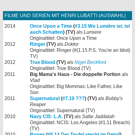
FILME UND SERIEN MIT HENRI LUBATTI (AUSWAHL)
2014
Once Upon a Time
(
#3.15 Wo Lumière ist, ist
auch Schatten
) (TV)
als
Lumiere
Originaltitel: Once Upon a Time
2012
Ringer
(TV)
als
Doktor
Originaltitel: Ringer (#(1.15 P.S. You're an Idiot)
TV)
2012
True Blood
(TV)
als
Nigel Beckford
Originaltitel: True Blood (TV)
2011
Big Mama's Haus - Die doppelte Portion
als
Vlad
Originaltitel: Big Mommas: Like Father, Like
Son
2011
Supernatural
(
#7.10 ???
) (TV)
als
Bobby's
Reaper
Originaltitel: Supernatural (TV)
2010
Navy CIS: L.A.
(TV)
als
Safar Jaddalah
Originaltitel: NCIS: Los Angeles (#1.11 Breach)
(TV)
2010
Bones
(
#5.14 Der Teufel steckt im Detail
)