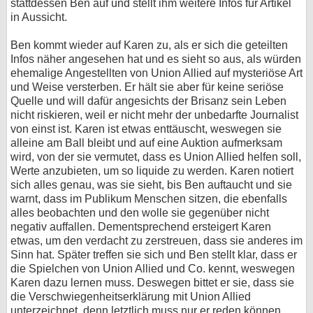
stattdessen Ben auf und stellt ihm weitere Infos für Artikel
in Aussicht.
Ben kommt wieder auf Karen zu, als er sich die geteilten
Infos näher angesehen hat und es sieht so aus, als würden
ehemalige Angestellten von Union Allied auf mysteriöse Art
und Weise versterben. Er hält sie aber für keine seriöse
Quelle und will dafür angesichts der Brisanz sein Leben
nicht riskieren, weil er nicht mehr der unbedarfte Journalist
von einst ist. Karen ist etwas enttäuscht, weswegen sie
alleine am Ball bleibt und auf eine Auktion aufmerksam
wird, von der sie vermutet, dass es Union Allied helfen soll,
Werte anzubieten, um so liquide zu werden. Karen notiert
sich alles genau, was sie sieht, bis Ben auftaucht und sie
warnt, dass im Publikum Menschen sitzen, die ebenfalls
alles beobachten und den wolle sie gegenüber nicht
negativ auffallen. Dementsprechend ersteigert Karen
etwas, um den verdacht zu zerstreuen, dass sie anderes im
Sinn hat. Später treffen sie sich und Ben stellt klar, dass er
die Spielchen von Union Allied und Co. kennt, weswegen
Karen dazu lernen muss. Deswegen bittet er sie, dass sie
die Verschwiegenheitserklärung mit Union Allied
unterzeichnet, denn letztlich muss nur er reden können.