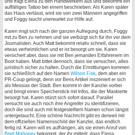
und fragt Elena zu den Handwerkern aus und bekommt ein
auffälliges Tattoo bei einem beschrieben. Als Karen später
das Haus verlässt, wird sie von zwei Männern angegriffen
und Foggy taucht unerwartet zur Hilfe auf.
Karen ringt sich nach der ganzen Aufregung durch, Foggy
mit zu Ben zu nehmen und sie verbürgt sich für ihn vor dem
Journalisten. Auch Matt bekommt relativ schnell, dass sie
etwas verheimlichen und er ist besorgt um sie. Karen
versichert aber, dass sie mit Ben jemanden Erfahrenem im
Boot haben. Matt bittet dennoch, dass sie versuchen, alles
juristisch sicher zu halten. Durch die Ermittlungen kommen
sie schließlich auf den Namen
Wilson Fisk
, dem aber ein
PR-Coup gelingt, denn vor Bens Artikel inszeniert er sich
als Messias der Stadt. Ben kommt in der Kanzlei vorbei
und bringt einen Speicherstick mit Infos, die der Maskierte
besorgt hat. Karen stürzt sich sofort darauf. Parallel
versucht sie auch noch ihre Angreifer zu identifizieren,
doch die sind auch mit festgestelltem Namen schon längst
untergetaucht. Eine schöne Nachricht gibt es derweil mit
dem offiziellen Namensschild der Kanzlei, das endlich
fertig ist. Karen will es aufhängen, als sie einen Anruf von
Brett Mahoney
bekommt, der ihr mitteilt, dass Elena