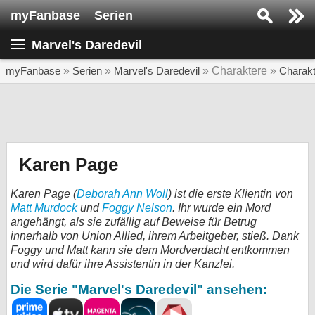
myFanbase
Serien
Serie suchen...
Marvel's Daredevil
Home
SERIEN
myFanbase
»
Serien
»
Marvel's Daredevil
» Charaktere »
Charak
Serien
Kolumnen
Interviews
Karen Page
Veranstaltungen
Karen Page (
Deborah Ann Woll
) ist die erste Klientin von
KULTUR
Matt Murdock
und
Foggy Nelson
. Ihr wurde ein Mord
angehängt, als sie zufällig auf Beweise für Betrug
Specials
innerhalb von Union Allied, ihrem Arbeitgeber, stieß. Dank
Foggy und Matt kann sie dem Mordverdacht entkommen
SERVICE
und wird dafür ihre Assistentin in der Kanzlei.
Gewinnspiele
Die Serie "Marvel's Daredevil" ansehen:
Forum