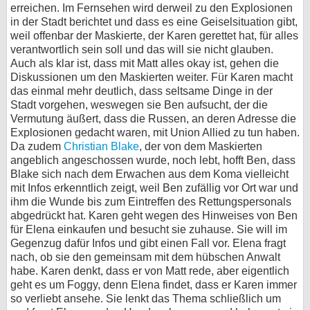
erreichen. Im Fernsehen wird derweil zu den Explosionen
in der Stadt berichtet und dass es eine Geiselsituation gibt,
weil offenbar der Maskierte, der Karen gerettet hat, für alles
verantwortlich sein soll und das will sie nicht glauben.
Auch als klar ist, dass mit Matt alles okay ist, gehen die
Diskussionen um den Maskierten weiter. Für Karen macht
das einmal mehr deutlich, dass seltsame Dinge in der
Stadt vorgehen, weswegen sie Ben aufsucht, der die
Vermutung äußert, dass die Russen, an deren Adresse die
Explosionen gedacht waren, mit Union Allied zu tun haben.
Da zudem
Christian Blake
, der von dem Maskierten
angeblich angeschossen wurde, noch lebt, hofft Ben, dass
Blake sich nach dem Erwachen aus dem Koma vielleicht
mit Infos erkenntlich zeigt, weil Ben zufällig vor Ort war und
ihm die Wunde bis zum Eintreffen des Rettungspersonals
abgedrückt hat. Karen geht wegen des Hinweises von Ben
für Elena einkaufen und besucht sie zuhause. Sie will im
Gegenzug dafür Infos und gibt einen Fall vor. Elena fragt
nach, ob sie den gemeinsam mit dem hübschen Anwalt
habe. Karen denkt, dass er von Matt rede, aber eigentlich
geht es um Foggy, denn Elena findet, dass er Karen immer
so verliebt ansehe. Sie lenkt das Thema schließlich um