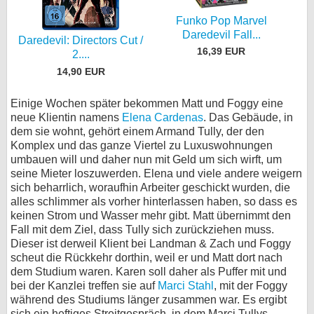
Funko Pop Marvel
Daredevil Fall...
Daredevil: Directors Cut /
16,39 EUR
2....
14,90 EUR
Einige Wochen später bekommen Matt und Foggy eine
neue Klientin namens
Elena Cardenas
. Das Gebäude, in
dem sie wohnt, gehört einem Armand Tully, der den
Komplex und das ganze Viertel zu Luxuswohnungen
umbauen will und daher nun mit Geld um sich wirft, um
seine Mieter loszuwerden. Elena und viele andere weigern
sich beharrlich, woraufhin Arbeiter geschickt wurden, die
alles schlimmer als vorher hinterlassen haben, so dass es
keinen Strom und Wasser mehr gibt. Matt übernimmt den
Fall mit dem Ziel, dass Tully sich zurückziehen muss.
Dieser ist derweil Klient bei Landman & Zach und Foggy
scheut die Rückkehr dorthin, weil er und Matt dort nach
dem Studium waren. Karen soll daher als Puffer mit und
bei der Kanzlei treffen sie auf
Marci Stahl
, mit der Foggy
während des Studiums länger zusammen war. Es ergibt
sich ein heftiges Streitgespräch, in dem Marci Tullys