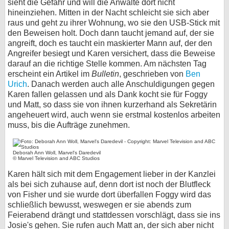
sieht die Gefahr und will die Anwälte dort nicht
hineinziehen. Mitten in der Nacht schleicht sie sich aber
raus und geht zu ihrer Wohnung, wo sie den USB-Stick mit
den Beweisen holt. Doch dann taucht jemand auf, der sie
angreift, doch es taucht ein maskierter Mann auf, der den
Angreifer besiegt und Karen versichert, dass die Beweise
darauf an die richtige Stelle kommen. Am nächsten Tag
erscheint ein Artikel im
Bulletin
, geschrieben von
Ben
Urich
. Danach werden auch alle Anschuldigungen gegen
Karen fallen gelassen und als Dank kocht sie für Foggy
und Matt, so dass sie von ihnen kurzerhand als Sekretärin
angeheuert wird, auch wenn sie erstmal kostenlos arbeiten
muss, bis die Aufträge zunehmen.
Deborah Ann Woll, Marvel's Daredevil
© Marvel Television and ABC Studios
Karen hält sich mit dem Engagement lieber in der Kanzlei
als bei sich zuhause auf, denn dort ist noch der Blutfleck
von Fisher und sie wurde dort überfallen Foggy wird das
schließlich bewusst, weswegen er sie abends zum
Feierabend drängt und stattdessen vorschlägt, dass sie ins
Josie's gehen. Sie rufen auch Matt an, der sich aber nicht