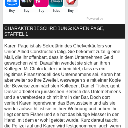
bei X
Powered by
bei Facebook
CHARAKTERBESCHREIBUNG: KAREN PAGE,
STAFFEL 1
Kontakt
Karen Page ist als Sekretärin des Chefverkäufers von
Nutzungsbedingungen
Union Allied Construction tätig. Sie bekommt zufällig eine
Mail, die ihr offenbart, dass in dem Unternehmen Geld
gewaschen wird. Daraufhin wendet sie sich an ihren
Datenschutz
Kollegen McClintock, der ihr berichtet, dass es ein
legitimes Finanzmodell des Unternehmens sei. Karen hat
Cookie-Einstellungen
aber weiter so ihre Zweifel, weswegen sie mit einer Kopie
der Beweise zum nächsten Kollegen, Daniel Fisher, geht.
Impressum
Dieser arbeitet im juristischen Bereich des Unternehmens
und sie verabredet sich mit ihm in der Bar. Doch dort
Desktop-Ansicht
verliert Karen irgendwann das Bewusstsein und als sie
myFanbase
wieder aufwacht, ist sie in ihrer Wohnung und neben ihr
liegt der tote Fisher und sie hat das blutige Messer in der
Hand, mit dem er wohl getötet wurde. Kurz darauf taucht
die Polizei auf und Karen wird festgenommen, auch wenn