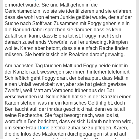
ermordet wurde. Sie und Matt gehen in die
Gerichtsmedizin, wo sie sie identifizieren und sie erfahren,
dass sie wohl von einem Junkie getötet wurde, der auf der
Suche nach Stoff war. Zusammen mit Foggy gehen sie in
die Bar und dabei sprechen sie darüber, dass es kein
Zufall sein kann, dass Elena tot ist. Foggy macht sich
danach zusehends Vorwürfe, weil er unbedingt kämpfen
wollte. Karen aber betont, dass sie einfach Rache finden
müssen. Sie betrinkt sich als Reaktion darauf gewaltig.
Am nächsten Tag tauchen Matt und Foggy beide nicht in
der Kanzlei auf, weswegen sie ihnen hinterher telefoniert.
Schließlich geht Foggy dran, der behauptet, dass Matt in
einen Unfall verwickelt war, aber sie hat gleich gewisse
Zweifel, weil Matt am Vorabend früher aus der Bar
verschwunden ist. Schließlich hat sie in der Kanzlei einen
Karton stehen, was ihr ein komisches Gefühl gibt, doch
Ben taucht auf, der ihr das geschickt hat, denn es ist all
seine Recherche. Sie fragt besorgt nach, was los ist,
woraufhin Ben berichtet, dass er sich Urlaub nehmen wird,
um seine Frau
Doris
erstmal zuhause zu pflegen. Karen,
die die Infos des Maskierten durchgegangen ist und auf