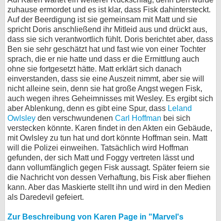
zuhause ermordet und es ist klar, dass Fisk dahintersteckt.
Auf der Beerdigung ist sie gemeinsam mit Matt und sie
spricht Doris anschließend ihr Mitleid aus und drückt aus,
dass sie sich verantwortlich fühlt. Doris berichtet aber, dass
Ben sie sehr geschätzt hat und fast wie von einer Tochter
sprach, die er nie hatte und dass er die Ermittlung auch
ohne sie fortgesetzt hätte. Matt erklärt sich danach
einverstanden, dass sie eine Auszeit nimmt, aber sie will
nicht alleine sein, denn sie hat große Angst wegen Fisk,
auch wegen ihres Geheimnisses mit Wesley. Es ergibt sich
aber Ablenkung, denn es gibt eine Spur, dass
Leland
Owlsley
den verschwundenen
Carl Hoffman
bei sich
verstecken könnte. Karen findet in den Akten ein Gebäude,
mit Owlsley zu tun hat und dort könnte Hoffman sein. Matt
will die Polizei einweihen. Tatsächlich wird Hoffman
gefunden, der sich Matt und Foggy vertreten lässt und
dann vollumfänglich gegen Fisk aussagt. Später feiern sie
die Nachricht von dessen Verhaftung, bis Fisk aber fliehen
kann. Aber das Maskierte stellt ihn und wird in den Medien
als Daredevil gefeiert.
Zur Beschreibung von Karen Page in "Marvel's