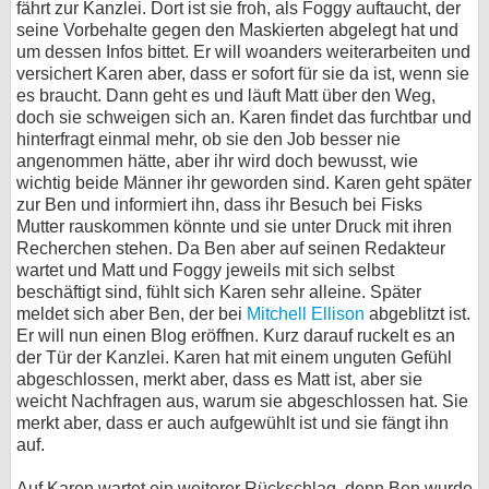
fährt zur Kanzlei. Dort ist sie froh, als Foggy auftaucht, der
seine Vorbehalte gegen den Maskierten abgelegt hat und
um dessen Infos bittet. Er will woanders weiterarbeiten und
versichert Karen aber, dass er sofort für sie da ist, wenn sie
es braucht. Dann geht es und läuft Matt über den Weg,
doch sie schweigen sich an. Karen findet das furchtbar und
hinterfragt einmal mehr, ob sie den Job besser nie
angenommen hätte, aber ihr wird doch bewusst, wie
wichtig beide Männer ihr geworden sind. Karen geht später
zur Ben und informiert ihn, dass ihr Besuch bei Fisks
Mutter rauskommen könnte und sie unter Druck mit ihren
Recherchen stehen. Da Ben aber auf seinen Redakteur
wartet und Matt und Foggy jeweils mit sich selbst
beschäftigt sind, fühlt sich Karen sehr alleine. Später
meldet sich aber Ben, der bei
Mitchell Ellison
abgeblitzt ist.
Er will nun einen Blog eröffnen. Kurz darauf ruckelt es an
der Tür der Kanzlei. Karen hat mit einem unguten Gefühl
abgeschlossen, merkt aber, dass es Matt ist, aber sie
weicht Nachfragen aus, warum sie abgeschlossen hat. Sie
merkt aber, dass er auch aufgewühlt ist und sie fängt ihn
auf.
Auf Karen wartet ein weiterer Rückschlag, denn Ben wurde