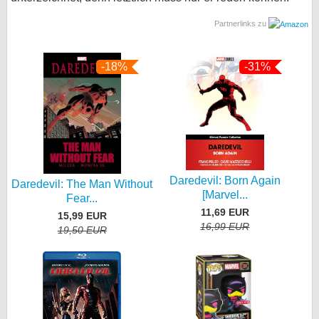
Partnerlinks zu
-18%
-31%
Daredevil: Born Again
Daredevil: The Man Without
[Marvel...
Fear...
11,69 EUR
15,99 EUR
16,99 EUR
19,50 EUR