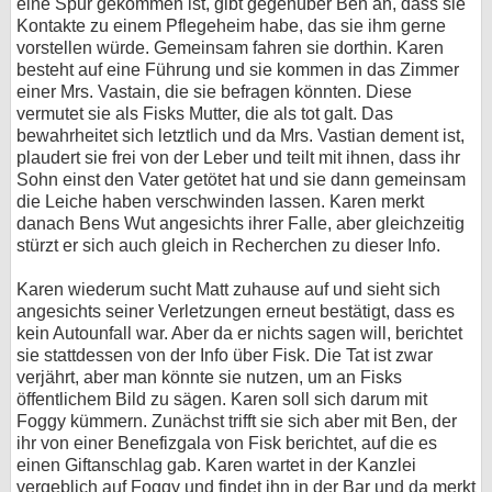
eine Spur gekommen ist, gibt gegenüber Ben an, dass sie
Kontakte zu einem Pflegeheim habe, das sie ihm gerne
vorstellen würde. Gemeinsam fahren sie dorthin. Karen
besteht auf eine Führung und sie kommen in das Zimmer
einer Mrs. Vastain, die sie befragen könnten. Diese
vermutet sie als Fisks Mutter, die als tot galt. Das
bewahrheitet sich letztlich und da Mrs. Vastian dement ist,
plaudert sie frei von der Leber und teilt mit ihnen, dass ihr
Sohn einst den Vater getötet hat und sie dann gemeinsam
die Leiche haben verschwinden lassen. Karen merkt
danach Bens Wut angesichts ihrer Falle, aber gleichzeitig
stürzt er sich auch gleich in Recherchen zu dieser Info.
Karen wiederum sucht Matt zuhause auf und sieht sich
angesichts seiner Verletzungen erneut bestätigt, dass es
kein Autounfall war. Aber da er nichts sagen will, berichtet
sie stattdessen von der Info über Fisk. Die Tat ist zwar
verjährt, aber man könnte sie nutzen, um an Fisks
öffentlichem Bild zu sägen. Karen soll sich darum mit
Foggy kümmern. Zunächst trifft sie sich aber mit Ben, der
ihr von einer Benefizgala von Fisk berichtet, auf die es
einen Giftanschlag gab. Karen wartet in der Kanzlei
vergeblich auf Foggy und findet ihn in der Bar und da merkt