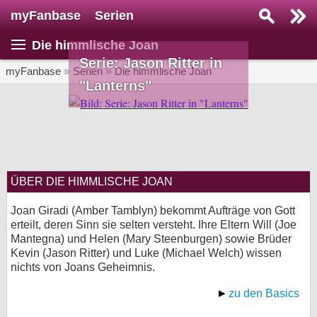
myFanbase
Serien
Serie suchen...
Die himmlische Joan
Home
Serie: Jason Ritter in
SERIEN
myFanbase
»
Serien
»
Die himmlische Joan
"Lanterns"
Serien
Kolumnen
Interviews
ÜBER DIE HIMMLISCHE JOAN
Veranstaltungen
KULTUR
Joan Giradi (Amber Tamblyn) bekommt Aufträge von Gott
erteilt, deren Sinn sie selten versteht. Ihre Eltern Will (Joe
Specials
Mantegna) und Helen (Mary Steenburgen) sowie Brüder
Kevin (Jason Ritter) und Luke (Michael Welch) wissen
SERVICE
nichts von Joans Geheimnis.
Gewinnspiele
zu den Basics
Forum