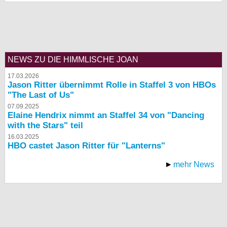
bei X
bei Facebook
NEWS ZU DIE HIMMLISCHE JOAN
Kontakt
17.03.2026
Jason Ritter übernimmt Rolle in Staffel 3 von HBOs
Nutzungsbedingungen
"The Last of Us"
07.09.2025
Datenschutz
Elaine Hendrix nimmt an Staffel 34 von "Dancing
with the Stars" teil
Cookie-Einstellungen
16.03.2025
HBO castet Jason Ritter für "Lanterns"
Impressum
mehr News
Desktop-Ansicht
myFanbase