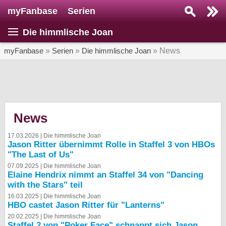
myFanbase
Serien
Serie suchen...
Die himmlische Joan
Home
SERIEN
myFanbase
»
Serien
»
Die himmlische Joan
» News
Serien
Kolumnen
Interviews
News
Veranstaltungen
17.03.2026 |
Die himmlische Joan
Jason Ritter übernimmt Rolle in Staffel 3 von HBOs
KULTUR
"The Last of Us"
Specials
07.09.2025 |
Die himmlische Joan
Elaine Hendrix nimmt an Staffel 34 von "Dancing
SERVICE
with the Stars" teil
Gewinnspiele
16.03.2025 |
Die himmlische Joan
HBO castet Jason Ritter für "Lanterns"
20.02.2025 |
Die himmlische Joan
Forum
Staffel 2 von "Poker Face" schnappt sich Jason