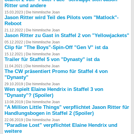
Ritter und andere
bei X
15.03.2023 |
Die himmlische Joan
Jason Ritter wird Teil des Pilots vom "Matlock"-
bei Facebook
Reboot
21.12.2022 |
Die himmlische Joan
Jason Ritter zu Gast in Staffel 2 von "Yellowjackets"
Kontakt
05.12.2022 |
Die himmlische Joan
Clip für "The Boys"-Spin-Off "Gen V" ist da
Nutzungsbedingungen
15.12.2021 |
Die himmlische Joan
Trailer für Staffel 5 von "Dynasty" ist da
Datenschutz
11.04.2021 |
Die himmlische Joan
The CW präsentiert Promo für Staffel 4 von
"Dynasty"
Cookie-Einstellungen
29.10.2019 |
Die himmlische Joan
Wen spielt Elaine Hendrix in Staffel 3 von
Impressum
"Dynasty"? (Spoiler)
13.08.2019 |
Die himmlische Joan
Desktop-Ansicht
"A Million Little Things" verpflichtet Jason Ritter für
myFanbase
Handlungsbogen in Staffel 2 (Spoiler)
22.06.2019 |
Die himmlische Joan
"Paradise Lost" verpflichtet Elaine Hendrix und
weitere