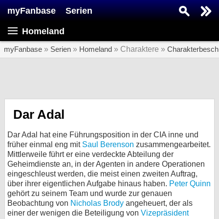
myFanbase
Serien
Serie suchen...
Homeland
Home
SERIEN
myFanbase
»
Serien
»
Homeland
» Charaktere »
Charakterbesch
Serien
Kolumnen
Interviews
Dar Adal
Veranstaltungen
Dar Adal hat eine Führungsposition in der CIA inne und
KULTUR
früher einmal eng mit
Saul Berenson
zusammengearbeitet.
Mittlerweile führt er eine verdeckte Abteilung der
Specials
Geheimdienste an, in der Agenten in andere Operationen
eingeschleust werden, die meist einen zweiten Auftrag,
SERVICE
über ihrer eigentlichen Aufgabe hinaus haben.
Peter Quinn
Gewinnspiele
gehört zu seinem Team und wurde zur genauen
Beobachtung von
Nicholas Brody
angeheuert, der als
Forum
einer der wenigen die Beteiligung von
Vizepräsident