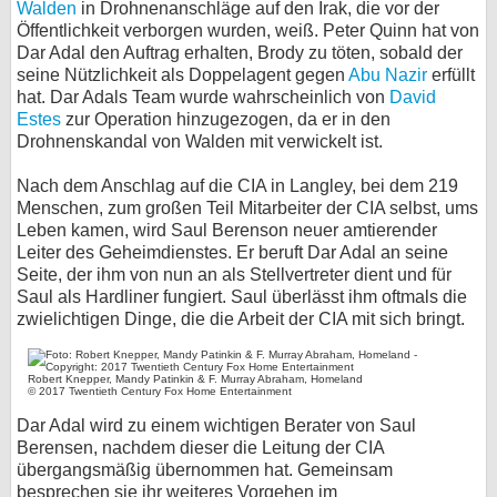
Walden
in Drohnenanschläge auf den Irak, die vor der
Öffentlichkeit verborgen wurden, weiß. Peter Quinn hat von
bei X
Dar Adal den Auftrag erhalten, Brody zu töten, sobald der
seine Nützlichkeit als Doppelagent gegen
Abu Nazir
erfüllt
bei Facebook
hat. Dar Adals Team wurde wahrscheinlich von
David
Estes
zur Operation hinzugezogen, da er in den
Drohnenskandal von Walden mit verwickelt ist.
Kontakt
Nach dem Anschlag auf die CIA in Langley, bei dem 219
Nutzungsbedingungen
Menschen, zum großen Teil Mitarbeiter der CIA selbst, ums
Leben kamen, wird Saul Berenson neuer amtierender
Datenschutz
Leiter des Geheimdienstes. Er beruft Dar Adal an seine
Seite, der ihm von nun an als Stellvertreter dient und für
Cookie-Einstellungen
Saul als Hardliner fungiert. Saul überlässt ihm oftmals die
zwielichtigen Dinge, die die Arbeit der CIA mit sich bringt.
Impressum
Desktop-Ansicht
Robert Knepper, Mandy Patinkin & F. Murray Abraham, Homeland
© 2017 Twentieth Century Fox Home Entertainment
myFanbase
Dar Adal wird zu einem wichtigen Berater von Saul
Berensen, nachdem dieser die Leitung der CIA
übergangsmäßig übernommen hat. Gemeinsam
besprechen sie ihr weiteres Vorgehen im