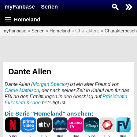
myFanbase
Serien
Serie suchen...
Homeland
Home
SERIEN
myFanbase
»
Serien
»
Homeland
» Charaktere »
Charakterbesch
Serien
Kolumnen
Interviews
Dante Allen
Veranstaltungen
Dante Allen (
Morgan Spector
) ist ein alter Freund von
KULTUR
Carrie Mathison
, der nach seiner Zeit in Kabul nun für das
FBI an den Ermittlungen in den Anschlag auf
Präsidentin
Specials
Elizabeth Keane
beteiligt ist.
SERVICE
Die Serie "Homeland" ansehen:
Gewinnspiele
Forum