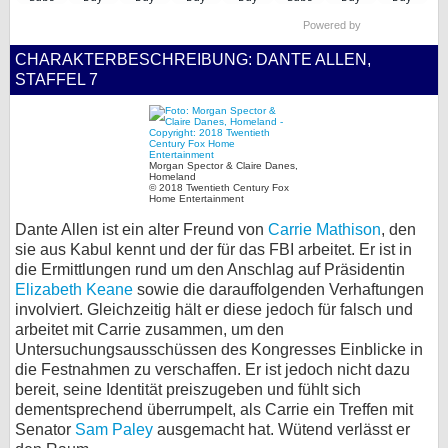
bei X
Powered by
CHARAKTERBESCHREIBUNG: DANTE ALLEN,
bei Facebook
STAFFEL 7
Kontakt
Morgan Spector & Claire Danes,
Nutzungsbedingungen
Homeland
© 2018 Twentieth Century Fox
Home Entertainment
Datenschutz
Dante Allen ist ein alter Freund von
Carrie Mathison
, den
sie aus Kabul kennt und der für das FBI arbeitet. Er ist in
Cookie-Einstellungen
die Ermittlungen rund um den Anschlag auf Präsidentin
Elizabeth Keane
sowie die darauffolgenden Verhaftungen
Impressum
involviert. Gleichzeitig hält er diese jedoch für falsch und
arbeitet mit Carrie zusammen, um den
Desktop-Ansicht
Untersuchungsausschüssen des Kongresses Einblicke in
myFanbase
die Festnahmen zu verschaffen. Er ist jedoch nicht dazu
bereit, seine Identität preiszugeben und fühlt sich
dementsprechend überrumpelt, als Carrie ein Treffen mit
Senator
Sam Paley
ausgemacht hat. Wütend verlässt er