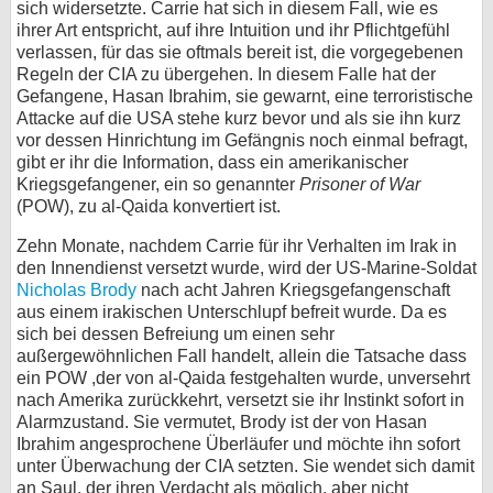
sich widersetzte. Carrie hat sich in diesem Fall, wie es
ihrer Art entspricht, auf ihre Intuition und ihr Pflichtgefühl
verlassen, für das sie oftmals bereit ist, die vorgegebenen
Regeln der CIA zu übergehen. In diesem Falle hat der
Gefangene, Hasan Ibrahim, sie gewarnt, eine terroristische
Attacke auf die USA stehe kurz bevor und als sie ihn kurz
vor dessen Hinrichtung im Gefängnis noch einmal befragt,
gibt er ihr die Information, dass ein amerikanischer
Kriegsgefangener, ein so genannter
Prisoner of War
(POW), zu al-Qaida konvertiert ist.
Zehn Monate, nachdem Carrie für ihr Verhalten im Irak in
den Innendienst versetzt wurde, wird der US-Marine-Soldat
Nicholas Brody
nach acht Jahren Kriegsgefangenschaft
aus einem irakischen Unterschlupf befreit wurde. Da es
sich bei dessen Befreiung um einen sehr
außergewöhnlichen Fall handelt, allein die Tatsache dass
ein POW ,der von al-Qaida festgehalten wurde, unversehrt
nach Amerika zurückkehrt, versetzt sie ihr Instinkt sofort in
Alarmzustand. Sie vermutet, Brody ist der von Hasan
Ibrahim angesprochene Überläufer und möchte ihn sofort
unter Überwachung der CIA setzten. Sie wendet sich damit
an Saul, der ihren Verdacht als möglich, aber nicht