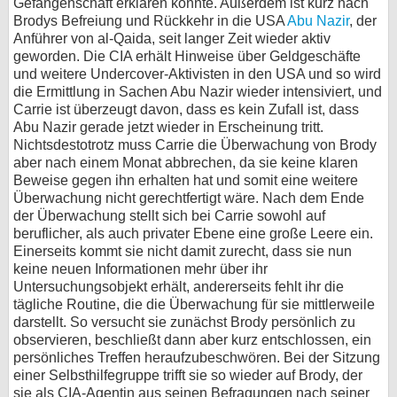
Gefangenschaft erklären könnte. Außerdem ist kurz nach
Brodys Befreiung und Rückkehr in die USA
Abu Nazir
, der
Anführer von al-Qaida, seit langer Zeit wieder aktiv
geworden. Die CIA erhält Hinweise über Geldgeschäfte
und weitere Undercover-Aktivisten in den USA und so wird
die Ermittlung in Sachen Abu Nazir wieder intensiviert, und
Carrie ist überzeugt davon, dass es kein Zufall ist, dass
Abu Nazir gerade jetzt wieder in Erscheinung tritt.
Nichtsdestotrotz muss Carrie die Überwachung von Brody
aber nach einem Monat abbrechen, da sie keine klaren
Beweise gegen ihn erhalten hat und somit eine weitere
Überwachung nicht gerechtfertigt wäre. Nach dem Ende
der Überwachung stellt sich bei Carrie sowohl auf
beruflicher, als auch privater Ebene eine große Leere ein.
Einerseits kommt sie nicht damit zurecht, dass sie nun
keine neuen Informationen mehr über ihr
Untersuchungsobjekt erhält, andererseits fehlt ihr die
tägliche Routine, die die Überwachung für sie mittlerweile
darstellt. So versucht sie zunächst Brody persönlich zu
observieren, beschließt dann aber kurz entschlossen, ein
persönliches Treffen heraufzubeschwören. Bei der Sitzung
einer Selbsthilfegruppe trifft sie so wieder auf Brody, der
sie als CIA-Agentin aus seinen Befragungen nach seiner