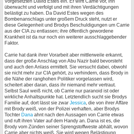
Vorgesetzten David Estes ein. Er wirft Carrie vor, ihn
überwacht und verfolgt und mit ihren Verdächtigungen
belästigt zu haben. Da David Estes wegen des
Bombenanschlags unter großem Druck steht, nutzt er
diese Gelegenheit und Brodys Beschuldigungen um Carrie
aus der CIA zu entlassen; ihre öffentlich gewordene
Krankheit ist da nur noch ein weiterer ausschlaggebender
Faktor.
Carrie hat dank ihrer Vorarbeit aber mittlerweile erkannt,
dass der große Anschlag von Abu Nazir bald bevorsteht
und auch den Anlass ermittelt. Sie versucht dabei, obwohl
sie nicht mehr zur CIA gehört, zu verhindern, dass Brody in
die Nähe der ranghohen Politiker vorgelassen wird,
scheitert aber daran, dass ihr niemand mehr vertraut.
Selbst Saul weiß nicht, ob Carrie nur paranoid ist oder
wirkliche Anhaltspunkte hat. Letztendlich sucht sie Brodys
Familie auf, dort lässt sie zwar
Jessica
, die von ihrer Affäre
mit Brody weiß, von der Polizei verhaften, aber Brodys
Tochter
Dana
ahnt nach den Aussagen von Carrie etwas
und ruft ihren Vater auf dem Handy an. Dana ist es, die
Brody vom Zünden seiner Sprengstoffweste abhält, wovon
Carrie aber nichts weiß. Sie wird wegen Belästigung