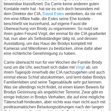
beweisbar klassifiziert. Da Carrie keine anderen guten
Kontakte mehr hat - hat sie es sich doch besonders mit
dem Direktor der CIA,
David Estes
verdorben, da sie mit
ihm eine Affäre hatte, die Estes seine Ehe kostete -
beschließt sie kurzerhand, auf eigene Faust die
Überwachung von Brody zu organisieren. So nutzt sie
ihren guten Freund Virgil, der einmal für die CIA gearbeitet
hat, nun aber als Selbstständiger tätig ist, und dessen
Ausstattung, um das Haus der Brodys komplett mit
Kameras und Mikrofonen zu bestücken, ohne dafür aber
eine richterliche Genehmigung zu haben.
Carrie überwacht nun für vier Wochen die Familie Brody
rund um die Uhr, wechselt sich dabei mit
Virgil
ab, um
ihrem Tagesjob innerhalb der CIA nachzugehen und auch
einmal etwas Schlaf abzukommen, und lernt dabei Brodys
Familienleben und seine Tagesabläufe sehr gut kennen.
Was sie allerdings nicht findet, ist einen klaren Beweis für
Brodys Gesinnung als angeblicher Terrorist. Zwar gibt es
einige Indizien in Brodys Verhalten, die auf eine mögliche
Täterschaft hindeuten, aber nichts was man nicht auch mit
posttraumatischen Belastungsstörungen nach der langen