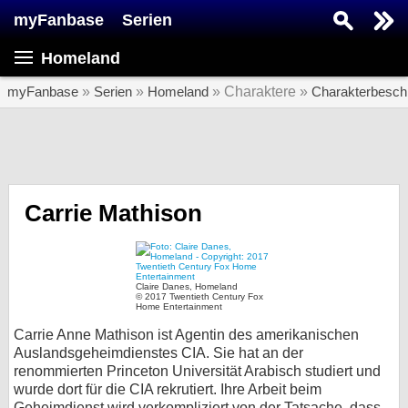
myFanbase
Serien
Serie suchen...
Homeland
Home
SERIEN
myFanbase
»
Serien
»
Homeland
» Charaktere »
Charakterbesch
Serien
Kolumnen
Interviews
Carrie Mathison
Veranstaltungen
KULTUR
Claire Danes, Homeland
Specials
© 2017 Twentieth Century Fox
Home Entertainment
SERVICE
Carrie Anne Mathison ist Agentin des amerikanischen
Auslandsgeheimdienstes CIA. Sie hat an der
Gewinnspiele
renommierten Princeton Universität Arabisch studiert und
wurde dort für die CIA rekrutiert. Ihre Arbeit beim
Forum
Geheimdienst wird verkompliziert von der Tatsache, dass