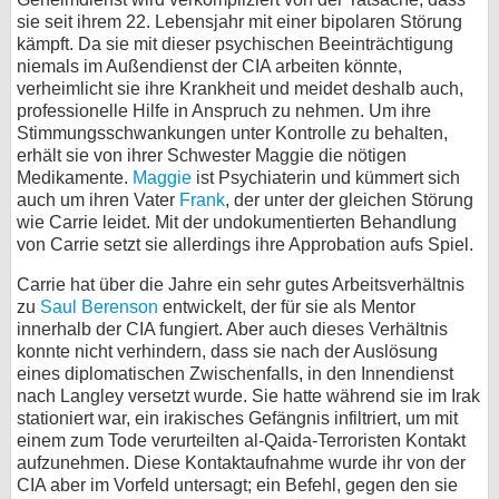
sie seit ihrem 22. Lebensjahr mit einer bipolaren Störung
bei X
kämpft. Da sie mit dieser psychischen Beeinträchtigung
niemals im Außendienst der CIA arbeiten könnte,
bei Facebook
verheimlicht sie ihre Krankheit und meidet deshalb auch,
professionelle Hilfe in Anspruch zu nehmen. Um ihre
Stimmungsschwankungen unter Kontrolle zu behalten,
Kontakt
erhält sie von ihrer Schwester Maggie die nötigen
Medikamente.
Maggie
ist Psychiaterin und kümmert sich
Nutzungsbedingungen
auch um ihren Vater
Frank
, der unter der gleichen Störung
wie Carrie leidet. Mit der undokumentierten Behandlung
von Carrie setzt sie allerdings ihre Approbation aufs Spiel.
Datenschutz
Carrie hat über die Jahre ein sehr gutes Arbeitsverhältnis
Cookie-Einstellungen
zu
Saul Berenson
entwickelt, der für sie als Mentor
innerhalb der CIA fungiert. Aber auch dieses Verhältnis
Impressum
konnte nicht verhindern, dass sie nach der Auslösung
eines diplomatischen Zwischenfalls, in den Innendienst
Desktop-Ansicht
nach Langley versetzt wurde. Sie hatte während sie im Irak
myFanbase
stationiert war, ein irakisches Gefängnis infiltriert, um mit
einem zum Tode verurteilten al-Qaida-Terroristen Kontakt
aufzunehmen. Diese Kontaktaufnahme wurde ihr von der
CIA aber im Vorfeld untersagt; ein Befehl, gegen den sie