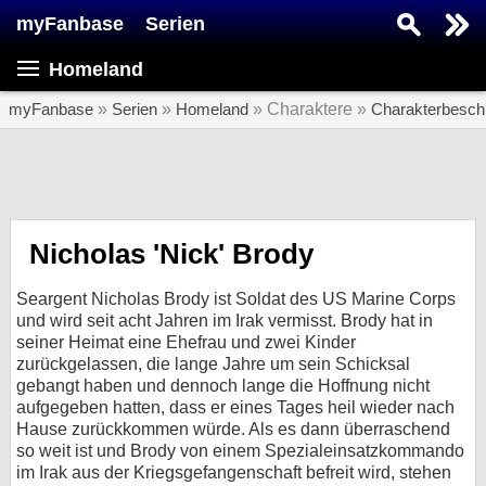
myFanbase
Serien
Serie suchen...
Homeland
Home
SERIEN
myFanbase
»
Serien
»
Homeland
» Charaktere »
Charakterbesch
Serien
Kolumnen
Interviews
Nicholas 'Nick' Brody
Veranstaltungen
Seargent Nicholas Brody ist Soldat des US Marine Corps
KULTUR
und wird seit acht Jahren im Irak vermisst. Brody hat in
seiner Heimat eine Ehefrau und zwei Kinder
Specials
zurückgelassen, die lange Jahre um sein Schicksal
gebangt haben und dennoch lange die Hoffnung nicht
SERVICE
aufgegeben hatten, dass er eines Tages heil wieder nach
Gewinnspiele
Hause zurückkommen würde. Als es dann überraschend
so weit ist und Brody von einem Spezialeinsatzkommando
Forum
im Irak aus der Kriegsgefangenschaft befreit wird, stehen