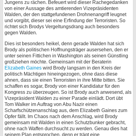
Jungens zu rächen. Befeuert wird dieser Rachegedanken
von einer Aussage des amtierenden Vizepräsidenten
Walden, der den stattgefundenen Drohnenangriff leugnet
und vorgibt, dieser sei eine Erfindung der Terroristen. So
richtet sich Brodys Vergeltungsdrang auch besonders
gegen Walden.
Dies ist besonders heikel, denn gerade Walden hat sich
Brody als politischen Hoffnungsträger ausersehen, den er
unter seinen Fittichen in Washington als seinen Günstling
großziehen möchte. Gemeinsam mit der Beraterin
Elizabeth Gaines
wird Brody langsam in den Kreis der
politisch Mächtigen hineingezogen, ohne dass diese
ahnen, dass sie einen Terroristen in ihre Mitte bitten. Sie
schaffen es sogar, Brody von einer Kandidatur für den
Kongress zu überzeugen. So ist Brody auch anwesend, als
Vizepräsident Walden zu einer Parade einlädt. Dort übt
Tom Walker im Auftrag von Abu Nazir einen
Scharfschützenanschlag aus, dem Elizabeth Gaines zum
Opfer fällt. Im Chaos nach dem Anschlag, wird Brody
gemeinsam mit Walden in einen Schutzbunker gebracht,
ohne nach Waffen durchsucht zu werden. Genau dies hat
seinem Plan entsprochen, denn er trägt eine