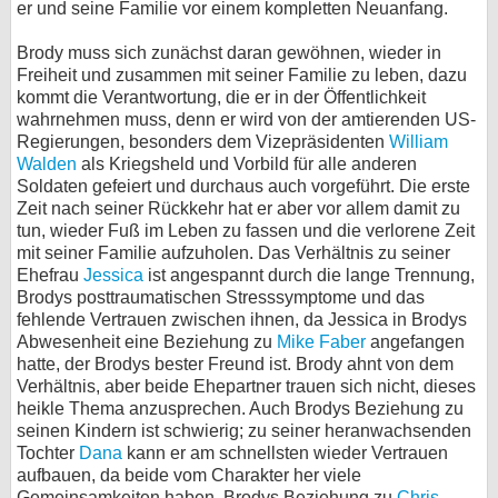
er und seine Familie vor einem kompletten Neuanfang.
bei X
Brody muss sich zunächst daran gewöhnen, wieder in
Freiheit und zusammen mit seiner Familie zu leben, dazu
bei Facebook
kommt die Verantwortung, die er in der Öffentlichkeit
wahrnehmen muss, denn er wird von der amtierenden US-
Regierungen, besonders dem Vizepräsidenten
William
Kontakt
Walden
als Kriegsheld und Vorbild für alle anderen
Soldaten gefeiert und durchaus auch vorgeführt. Die erste
Nutzungsbedingungen
Zeit nach seiner Rückkehr hat er aber vor allem damit zu
tun, wieder Fuß im Leben zu fassen und die verlorene Zeit
Datenschutz
mit seiner Familie aufzuholen. Das Verhältnis zu seiner
Ehefrau
Jessica
ist angespannt durch die lange Trennung,
Cookie-Einstellungen
Brodys posttraumatischen Stresssymptome und das
fehlende Vertrauen zwischen ihnen, da Jessica in Brodys
Abwesenheit eine Beziehung zu
Impressum
Mike Faber
angefangen
hatte, der Brodys bester Freund ist. Brody ahnt von dem
Desktop-Ansicht
Verhältnis, aber beide Ehepartner trauen sich nicht, dieses
myFanbase
heikle Thema anzusprechen. Auch Brodys Beziehung zu
seinen Kindern ist schwierig; zu seiner heranwachsenden
Tochter
Dana
kann er am schnellsten wieder Vertrauen
aufbauen, da beide vom Charakter her viele
Gemeinsamkeiten haben. Brodys Beziehung zu
Chris
,