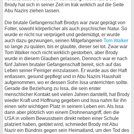
Brody hat sich in seiner Zeit im Irak wirklich auf die Seite
Abu Nazirs ziehen lassen.
Die brutale Gefangenschaft Brodys war zwar geprägt von
Folter, sowohl körperlicher als auch psychischer Natur. So
wurde er nicht nur verprügelt und gedemütigt, er wurde
auch dazu gezwungen, seinen Mitgefangenen
Tom Walker
so lange zu quälen, bis er glaubte, dieser sei tot. Zwar war
Tom Walker noch nicht wirklich gestorben, aber Brody
wurde in diesem Glauben gelassen. Dennoch war er nach
fünf Jahren brutaler Gefangenschaft bereit, sich auf das
Leben seiner Peiniger einzulassen. Er wurde aus der Haft
entlassen, gesund gepflegt und in Abu Nazirs Haushalt
aufgenommen, wo er dessen Sohn Issa unterrichten sollte.
Gerade die Beziehung zu Issa, die sein erster
menschlicher Kontakt seit vielen Jahren darstellt, hat Brody
wieder Kraft und Hoffnung gegeben und Issa nahm für ihn
einen sehr wichtigen Platz in seinem Leben ein. Als Issa
dann aber plötzlich von einem Drohnenangriff, den die
USA in vollem Bewusstsein direkt neben einer Schule
platziert haben, getötet wird, schmiedet Brody mit Abu
Nazir ein Bündnis gegen sein Heimatland, um den Tod des