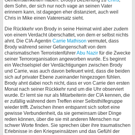
dem Sohn, der sich nur noch vage an seinen Vater
erinnern kann, ist dagegen eher distanziert, auch weil
Chris in Mike einen Vaterersatz sieht.
Die Rückkehr von Brody in seine Heimat wird aber zudem
von einem Verdacht überschattet, von dem er selbst nichts
ahnt. Die CIA-Agentin
Carrie Mathison
vermutet, dass
Brody während seiner Gefangenschaft von dem
charismatischen Terroristenführer
Abu Nazir
für die Zwecke
seiner Terrororganisation angeworben wurde. Es beginnt
ein Wechselspiel der Verdächtigungen zwischen Brody
und Carrie, was auch davon befeuert wird, dass die beiden
sich auf privater Ebene zueinander hingezogen fühlen.
Brody ahnt dabei noch nicht, dass er von Carrie den ersten
Monat nach seiner Rückkehr rund um die Uhr observiert
wurde. Er lernt sie nur als Mitarbeiterin der CIA kennen, die
er zufällig während dem Treffen einer Selbsthilfegruppe
wieder trifft. Zwischen ihnen entspannt sich sofort eine
gewisse Verbundenheit, da sie gemeinsam über Dinge
reden können, über die sie mit anderen Menschen nur
schwer Worte finden. Sie sprechen über ihre traumatischen
Erlebnisse in den Kriegseinsätzen und das Gefühl der