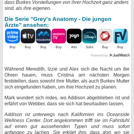
dass Burkes Vorstellungen von ihrer Hochzeit ganz anders
sind, als ihre eigenen.
bei X
Die Serie "Grey's Anatomy - Die jungen
bei Facebook
Ärzte" ansehen:
Kontakt
Nutzungsbedingungen
Powered by
Datenschutz
Während Meredith, Izzie und Alex sich die Nacht um die
Ohren hauen, muss Cristina am nächsten Morgen
Cookie-Einstellungen
feststellen, dass sowohl ihre Mutter, als auch Burkes Mutter
sich eingefunden haben, um ihre Hochzeit zu planen.
Impressum
Mark wundert sich indes, wo Addison abgeblieben ist und
Desktop-Ansicht
erfährt von Webber, dass sie sich hat beurlauben lassen.
myFanbase
Addison ist unterwegs nach Kalifornien ins Oceanside
Wellness Center. Dort angekommen trifft sie im Fahrstuhl
auf einen gut aussehenden Typen und muss sofort
anfangen zu lachen. Sie erklärt ihm, dass dort, wo sie