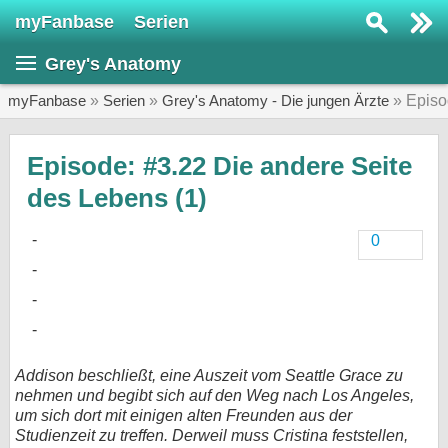
myFanbase
Serien
Serie suchen...
Grey's Anatomy
Home
SERIEN
myFanbase
»
Serien
»
Grey's Anatomy - Die jungen Ärzte
» Epis
Serien
Episode: #3.22 Die andere Seite
Kolumnen
des Lebens (1)
Interviews
0
Veranstaltungen
KULTUR
Specials
SERVICE
Addison beschließt, eine Auszeit vom Seattle Grace zu
Gewinnspiele
nehmen und begibt sich auf den Weg nach Los Angeles,
um sich dort mit einigen alten Freunden aus der
Forum
Studienzeit zu treffen. Derweil muss Cristina feststellen,