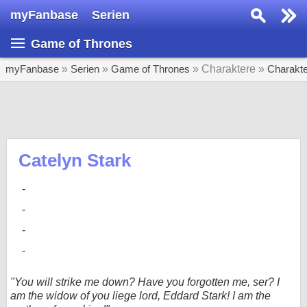
myFanbase
Serien
Serie suchen...
Game of Thrones
Home
SERIEN
myFanbase
»
Serien
»
Game of Thrones
» Charaktere »
Charakt
Serien
Kolumnen
Interviews
Catelyn Stark
Veranstaltungen
KULTUR
Specials
SERVICE
Gewinnspiele
"You will strike me down? Have you forgotten me, ser? I
am the widow of you liege lord, Eddard Stark! I am the
Forum