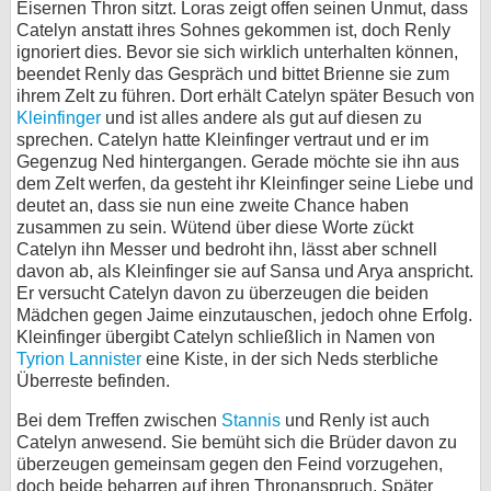
Eisernen Thron sitzt. Loras zeigt offen seinen Unmut, dass
Catelyn anstatt ihres Sohnes gekommen ist, doch Renly
ignoriert dies. Bevor sie sich wirklich unterhalten können,
beendet Renly das Gespräch und bittet Brienne sie zum
ihrem Zelt zu führen. Dort erhält Catelyn später Besuch von
Kleinfinger
und ist alles andere als gut auf diesen zu
sprechen. Catelyn hatte Kleinfinger vertraut und er im
Gegenzug Ned hintergangen. Gerade möchte sie ihn aus
dem Zelt werfen, da gesteht ihr Kleinfinger seine Liebe und
deutet an, dass sie nun eine zweite Chance haben
zusammen zu sein. Wütend über diese Worte zückt
Catelyn ihn Messer und bedroht ihn, lässt aber schnell
davon ab, als Kleinfinger sie auf Sansa und Arya anspricht.
Er versucht Catelyn davon zu überzeugen die beiden
Mädchen gegen Jaime einzutauschen, jedoch ohne Erfolg.
Kleinfinger übergibt Catelyn schließlich in Namen von
Tyrion Lannister
eine Kiste, in der sich Neds sterbliche
Überreste befinden.
Bei dem Treffen zwischen
Stannis
und Renly ist auch
Catelyn anwesend. Sie bemüht sich die Brüder davon zu
überzeugen gemeinsam gegen den Feind vorzugehen,
doch beide beharren auf ihren Thronanspruch. Später