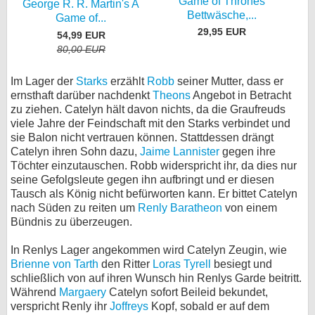
Game of Thrones
George R. R. Martin's A
Bettwäsche,...
Game of...
29,95 EUR
54,99 EUR
80,00 EUR
Im Lager der
Starks
erzählt
Robb
seiner Mutter, dass er
ernsthaft darüber nachdenkt
Theons
Angebot in Betracht
zu ziehen. Catelyn hält davon nichts, da die Graufreuds
viele Jahre der Feindschaft mit den Starks verbindet und
sie Balon nicht vertrauen können. Stattdessen drängt
Catelyn ihren Sohn dazu,
Jaime Lannister
gegen ihre
Töchter einzutauschen. Robb widerspricht ihr, da dies nur
seine Gefolgsleute gegen ihn aufbringt und er diesen
Tausch als König nicht befürworten kann. Er bittet Catelyn
nach Süden zu reiten um
Renly Baratheon
von einem
Bündnis zu überzeugen.
In Renlys Lager angekommen wird Catelyn Zeugin, wie
Brienne von Tarth
den Ritter
Loras Tyrell
besiegt und
schließlich von auf ihren Wunsch hin Renlys Garde beitritt.
Während
Margaery
Catelyn sofort Beileid bekundet,
verspricht Renly ihr
Joffreys
Kopf, sobald er auf dem