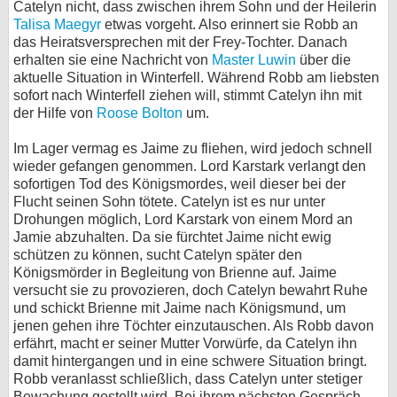
Catelyn nicht, dass zwischen ihrem Sohn und der Heilerin
Talisa Maegyr
etwas vorgeht. Also erinnert sie Robb an
das Heiratsversprechen mit der Frey-Tochter. Danach
erhalten sie eine Nachricht von
Master Luwin
über die
aktuelle Situation in Winterfell. Während Robb am liebsten
sofort nach Winterfell ziehen will, stimmt Catelyn ihn mit
der Hilfe von
Roose Bolton
um.
Im Lager vermag es Jaime zu fliehen, wird jedoch schnell
wieder gefangen genommen. Lord Karstark verlangt den
sofortigen Tod des Königsmordes, weil dieser bei der
Flucht seinen Sohn tötete. Catelyn ist es nur unter
Drohungen möglich, Lord Karstark von einem Mord an
Jamie abzuhalten. Da sie fürchtet Jaime nicht ewig
schützen zu können, sucht Catelyn später den
Königsmörder in Begleitung von Brienne auf. Jaime
versucht sie zu provozieren, doch Catelyn bewahrt Ruhe
und schickt Brienne mit Jaime nach Königsmund, um
jenen gehen ihre Töchter einzutauschen. Als Robb davon
erfährt, macht er seiner Mutter Vorwürfe, da Catelyn ihn
damit hintergangen und in eine schwere Situation bringt.
Robb veranlasst schließlich, dass Catelyn unter stetiger
Bewachung gestellt wird. Bei ihrem nächsten Gespräch