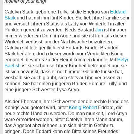
mother of your king!"
bei X
Catelyn Stark, geborene Tully, ist die Ehefrau von
Eddard
Stark
und hat mit ihm fünf Kinder. Sie liebt ihre Familie sehr
bei Facebook
und versucht ihrem Status als Lady von Winterfell in allen
Punkten gerecht zu werden. Neds Bastard
Jon
ist ihr aber
immer wieder ein Dorn im Auge und sie ist froh, als dieser
Kontakt
Winterfell verlässt, um der Nachtwache beizutreten.
Catelyn sollte eigentlich erst Eddards Bruder Brandon
Nutzungsbedingungen
Stark heiraten, doch dieser wurde vom Verrückten König
ermordet, bevor es zu der Heirat kommen konnte. Mit
Petyr
Baelish
ist sie schon seit ihrer Kindheit befreundet und sie
Datenschutz
ist sich bewusst, dass er noch immer Gefühle für sie hat,
weshalb sie auch glaubt, sich stets auf ihn verlassen zu
Cookie-Einstellungen
können. Sie hat einen jüngeren Bruder, Edmure Tully, und
eine jüngere Schwester, Lysa Arryn.
Impressum
Als der Ehemann ihrer Schwester, der die rechte Hand des
Desktop-Ansicht
Königs war, getötet wird, bittet
König Robert
Eddard, die
myFanbase
neue rechte Hand zu werden. Da man munkelt, Lord Arryn
wäre ermordet worden, bittet Catelyn ihren Mann darum,
das Angebot abzulehnen, um sich nicht in Gefahr zu
bringen. Doch Eddard kann die Bitte seines Freundes