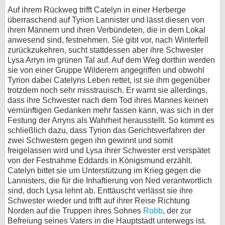
Auf ihrem Rückweg trifft Catelyn in einer Herberge
überraschend auf Tyrion Lannister und lässt diesen von
ihren Männern und ihren Verbündeten, die in dem Lokal
anwesend sind, festnehmen. Sie gibt vor, nach Winterfell
zurückzukehren, sucht stattdessen aber ihre Schwester
Lysa Arryn im grünen Tal auf. Auf dem Weg dorthin werden
sie von einer Gruppe Wilderern angegriffen und obwohl
Tyrion dabei Catelyns Leben rettet, ist sie ihm gegenüber
trotzdem noch sehr misstrauisch. Er warnt sie allerdings,
dass ihre Schwester nach dem Tod ihres Mannes keinen
vernünftigen Gedanken mehr fassen kann, was sich in der
Festung der Arryns als Wahrheit herausstellt. So kommt es
schließlich dazu, dass Tyrion das Gerichtsverfahren der
zwei Schwestern gegen ihn gewinnt und somit
freigelassen wird und Lysa ihrer Schwester erst verspätet
von der Festnahme Eddards in Königsmund erzählt.
Catelyn bittet sie um Unterstützung im Krieg gegen die
Lannisters, die für die Inhaftierung von Ned verantwortlich
sind, doch Lysa lehnt ab. Enttäuscht verlässt sie ihre
Schwester wieder und trifft auf ihrer Reise Richtung
Norden auf die Truppen ihres Sohnes
Robb
, der zur
Befreiung seines Vaters in die Hauptstadt unterwegs ist.