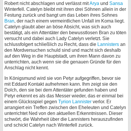
Robert nicht abschlagen und verlässt mit
Arya
und
Sansa
Winterfell. Catelyn bleibt mit ihren drei Söhnen allein in der
Festung zurück und bangt um das Leben ihres Sohnes
Bran
, der nach einem vermeintlichen Unfall im Koma liegt.
Catelyn glaubt aber an böse Absicht, was sich auch
bestätigt, als ein Attentäter den bewusstlosen Bran zu töten
versucht und dabei auch Lady Catelyn verletzt. Sie
schlussfolgert schließlich zu Recht, dass die
Lannisters
an
den Mordversuchen schuld sind und macht sich deshalb
auf den Weg in die Hauptstadt, um ihren Mann davon zu
unterrichten, auch wenn sie die genauen Gründe für den
Anschlag nicht kennt.
In Königsmund wird sie von Petyr aufgegriffen, bevor sie
mit Eddard Kontakt aufnehmen kann. Ihm zeigt sie den
Dolch, den sie bei dem Attentäter gefunden haben und
Petyr erkennt es als das Messer wieder, das er einmal bei
einem Glücksspiel gegen
Tyrion Lannister
verlor. Er
arrangiert ein Treffen zwischen den Eheleuten und Catelyn
unterrichtet Ned von den aktuellen Erkenntnissen. Dieser
schwört, die Wahrheit über die Lannisters herauszufinden
und schickt Catelyn nach Winterfell zurück.