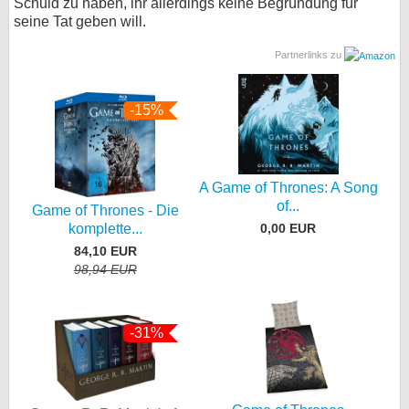
Schuld zu haben, ihr allerdings keine Begründung für
seine Tat geben will.
Partnerlinks zu
-15%
A Game of Thrones: A Song
of...
Game of Thrones - Die
0,00 EUR
komplette...
84,10 EUR
98,94 EUR
-31%