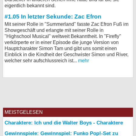
eigentlich bekannt sind.
bei X
#1.05 In letzter Sekunde: Zac Efron
bei Facebook
Mit seiner Rolle in "Summerland" fasste Zac Efron Fuß im
Showgeschäft und erlangte mit seiner Rolle in
"Highschool Musical" weltweit Bekanntheit. In "Firefly"
Kontakt
verkörperte er in einer Episode die junge Version von
Hauptcharakter Simon Tam und gibt uns somit einen
Nutzungsbedingungen
Einblick in die Kindheit der Geschwister Simon und River,
welcher sehr aufschlussreich ist...
mehr
Datenschutz
Cookie-Einstellungen
Impressum
Desktop-Ansicht
myFanbase
MEISTGELESEN
Charaktere: Ich und die Walter Boys - Charaktere
Gewinnspiele: Gewinnspiel: Funko Pop!-Set zu