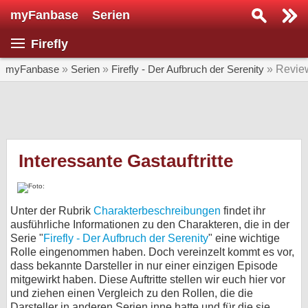
myFanbase
Serien
Serie suchen...
Firefly
Home
SERIEN
myFanbase
»
Serien
»
Firefly - Der Aufbruch der Serenity
» Revie
Serien
Kolumnen
Interviews
Interessante Gastauftritte
Veranstaltungen
KULTUR
Unter der Rubrik
Charakterbeschreibungen
findet ihr
Specials
ausführliche Informationen zu den Charakteren, die in der
Serie "
Firefly - Der Aufbruch der Serenity
" eine wichtige
SERVICE
Rolle eingenommen haben. Doch vereinzelt kommt es vor,
dass bekannte Darsteller in nur einer einzigen Episode
Gewinnspiele
mitgewirkt haben. Diese Auftritte stellen wir euch hier vor
und ziehen einen Vergleich zu den Rollen, die die
Forum
Darsteller in anderen Serien inne hatte und für die sie