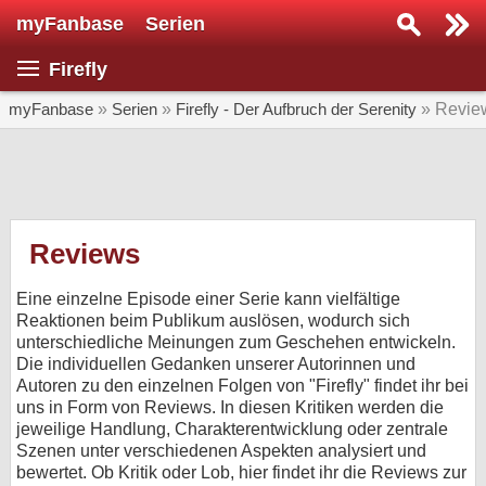
myFanbase
Serien
Serie suchen...
Firefly
Home
SERIEN
myFanbase
»
Serien
»
Firefly - Der Aufbruch der Serenity
» Revie
Serien
Kolumnen
Interviews
Reviews
Veranstaltungen
Eine einzelne Episode einer Serie kann vielfältige
KULTUR
Reaktionen beim Publikum auslösen, wodurch sich
unterschiedliche Meinungen zum Geschehen entwickeln.
Specials
Die individuellen Gedanken unserer Autorinnen und
Autoren zu den einzelnen Folgen von "Firefly" findet ihr bei
SERVICE
uns in Form von Reviews. In diesen Kritiken werden die
Gewinnspiele
jeweilige Handlung, Charakterentwicklung oder zentrale
Szenen unter verschiedenen Aspekten analysiert und
Forum
bewertet. Ob Kritik oder Lob, hier findet ihr die Reviews zur