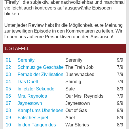
"Firefly", die subjektiv, aber nachvollziehbar und manchmal
vielleicht auch kontrovers auf ausgewählte Episoden
bei X
blicken.
bei Facebook
Unter jeder Review habt ihr die Möglichkeit, eure Meinung
zur jeweiligen Episode in den Kommentaren zu teilen. Wir
freuen uns auf eure Perspektiven und den Austausch!
Kontakt
1. STAFFEL
Nutzungsbedingungen
01
Serenity
Serenity
9/9
Datenschutz
02
Schmutzige Geschäfte
The Train Job
7/9
03
Fernab der Zivilisation
Bushwhacked
7/9
Cookie-Einstellungen
04
Das Duell
Shindig
7/9
Impressum
05
In letzter Sekunde
Safe
8/9
06
Mrs. Reynolds
Our Mrs. Reynolds
7/9
Desktop-Ansicht
07
Jaynestown
Jaynestown
9/9
myFanbase
08
Kampf ums Überleben
Out of Gas
9/9
09
Falsches Spiel
Ariel
8/9
10
In den Fängen des
War Stories
8/9