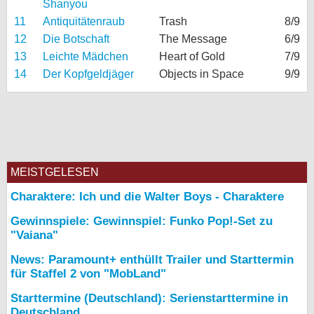
Shanyou
11
Antiquitätenraub
Trash
8/9
12
Die Botschaft
The Message
6/9
13
Leichte Mädchen
Heart of Gold
7/9
14
Der Kopfgeldjäger
Objects in Space
9/9
MEISTGELESEN
Charaktere: Ich und die Walter Boys - Charaktere
Gewinnspiele: Gewinnspiel: Funko Pop!-Set zu
"Vaiana"
News: Paramount+ enthüllt Trailer und Starttermin
für Staffel 2 von "MobLand"
Starttermine (Deutschland): Serienstarttermine in
Deutschland