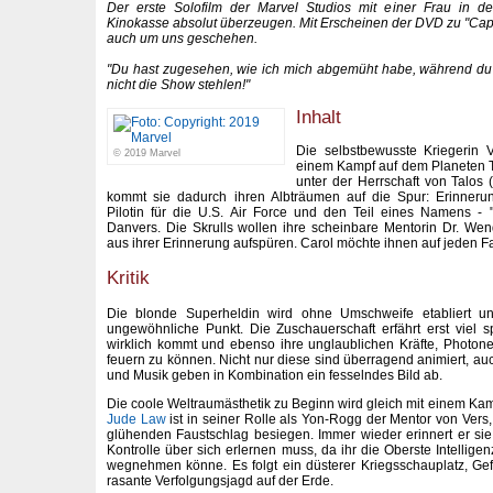
Der erste Solofilm der Marvel Studios mit einer Frau in d
Kinokasse absolut überzeugen. Mit Erscheinen der DVD zu "Capta
auch um uns geschehen.
"Du hast zugesehen, wie ich mich abgemüht habe, während du e
nicht die Show stehlen!"
Inhalt
Die selbstbewusste Kriegerin V
© 2019 Marvel
einem Kampf auf dem Planeten To
unter der Herrschaft von Talos 
kommt sie dadurch ihren Albträumen auf die Spur: Erinneru
Pilotin für die U.S. Air Force und den Teil eines Namens - 
Danvers. Die Skrulls wollen ihre scheinbare Mentorin Dr. We
aus ihrer Erinnerung aufspüren. Carol möchte ihnen auf jeden F
Kritik
Die blonde Superheldin wird ohne Umschweife etabliert un
ungewöhnliche Punkt. Die Zuschauerschaft erfährt erst viel 
wirklich kommt und ebenso ihre unglaublichen Kräfte, Photon
feuern zu können. Nicht nur diese sind überragend animiert, au
und Musik geben in Kombination ein fesselndes Bild ab.
Die coole Weltraumästhetik zu Beginn wird gleich mit einem Kampf
Jude Law
ist in seiner Rolle als Yon-Rogg der Mentor von Vers
glühenden Faustschlag besiegen. Immer wieder erinnert er sie 
Kontrolle über sich erlernen muss, da ihr die Oberste Intelligen
wegnehmen könne. Es folgt ein düsterer Kriegsschauplatz, Ge
rasante Verfolgungsjagd auf der Erde.