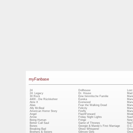
myFanbase
24
Dollhouse
Lost
24: Legacy
Dr. House
Mad
30 Rock
Eine himmlische Familie
Mani
4400 - Die Rückkehrer
Eureka
Marv
Akte X
Everwood
Marv
Alias
Fear the Walking Dead
Marv
Ally McBeal
Felicity
Marv
American Horror Story
Firefly
Marv
Angel
FlashForward
Mode
Arrow
Friday Night Lights
Nash
Being Human
Fringe
New 
Better Call Saul
Game of Thrones
Nip/
Bones
Georgie & Mandy's First Marriage
O.C.
Breaking Bad
Ghost Whisperer
Octo
Brothers & Sisters
Gilmore Girls
Once