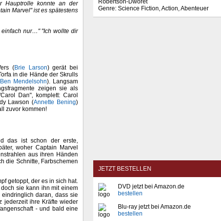
Robertson-Dworet
er Hauptrolle konnte an der
Genre: Science Fiction, Action, Abenteuer
in Marvel" ist es spätestens
infach nur…" "Ich wollte dir
ers (
Brie Larson
) gerät bei
rfa in die Hände der Skrulls
(
Ben Mendelsohn
). Langsam
ngsfragmente zeigen sie als
"Carol Dan", komplett: Carol
ndy Lawson (
Annette Bening
)
all zuvor kommen!
d das ist schon der erste,
später, woher Captain Marvel
enstrahlen aus ihren Händen
ch die Schnitte, Farbschemen
JETZT BESTELLEN
 getoppt, der es in sich hat.
DVD jetzt bei Amazon.de
, doch sie kann ihn mit einem
bestellen
eindringlich daran, dass sie
z jederzeit ihre Kräfte wieder
Blu-ray jetzt bei Amazon.de
fangenschaft - und bald eine
bestellen