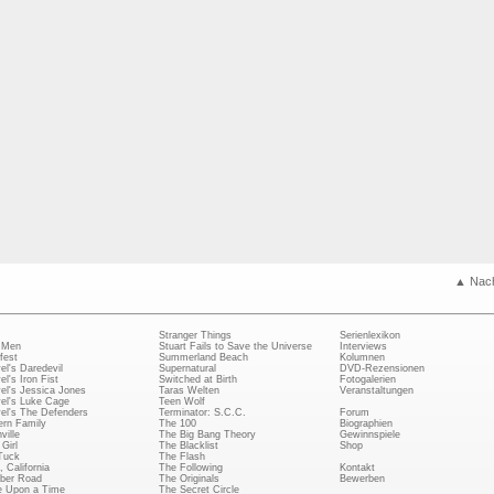
▲ Nac
Stranger Things
Serienlexikon
 Men
Stuart Fails to Save the Universe
Interviews
fest
Summerland Beach
Kolumnen
el's Daredevil
Supernatural
DVD-Rezensionen
el's Iron Fist
Switched at Birth
Fotogalerien
el's Jessica Jones
Taras Welten
Veranstaltungen
el's Luke Cage
Teen Wolf
el's The Defenders
Terminator: S.C.C.
Forum
rn Family
The 100
Biographien
ville
The Big Bang Theory
Gewinnspiele
Girl
The Blacklist
Shop
Tuck
The Flash
, California
The Following
Kontakt
ber Road
The Originals
Bewerben
 Upon a Time
The Secret Circle