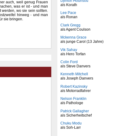
Djimon Hounsou
cher auch, weil genug Frauen
als Korath
machen, was er ist - und man
 werden, wo sie sein sollten.
Lee Pace
bstzweifel hinweg - und man
als Ronan
r sie bringen.
Clark Gregg
als Agent Coulson
Mckenna Grace
als junge Carol (13 Jahre)
Vik Sahay
als Hero Torfan
Colin Ford
als Steve Danvers
Kenneth Mitchell
als Joseph Danvers
Robert Kazinsky
als Motorradfahrer
Nelson Franklin
als Pathologe
Patrick Gallagher
als Sicherheitschef
Chuku Modu
als Soh-Larr