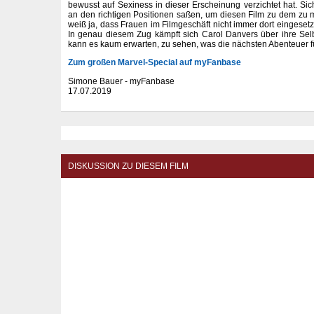
bewusst auf Sexiness in dieser Erscheinung verzichtet hat. Si
an den richtigen Positionen saßen, um diesen Film zu dem zu 
weiß ja, dass Frauen im Filmgeschäft nicht immer dort eingesetzt
In genau diesem Zug kämpft sich Carol Danvers über ihre Sel
kann es kaum erwarten, zu sehen, was die nächsten Abenteuer fü
Zum großen Marvel-Special auf myFanbase
Simone Bauer - myFanbase
17.07.2019
DISKUSSION ZU DIESEM FILM