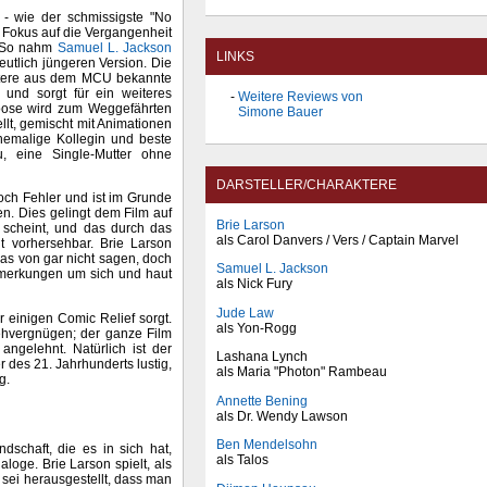
 - wie der schmissigste "No
r Fokus auf die Vergangenheit
. So nahm
Samuel L. Jackson
LINKS
deutlich jüngeren Version. Die
eitere aus dem MCU bekannte
 und sorgt für ein weiteres
Weitere Reviews von
 Goose wird zum Weggefährten
Simone Bauer
ellt, gemischt mit Animationen
hemalige Kollegin und beste
, eine Single-Mutter ohne
DARSTELLER/CHARAKTERE
och Fehler und ist im Grunde
en. Dies gelingt dem Film auf
Brie Larson
s scheint, und das durch das
als Carol Danvers / Vers / Captain Marvel
t vorhersehbar. Brie Larson
was von gar nicht sagen, doch
Samuel L. Jackson
Anmerkungen um sich und haut
als Nick Fury
Jude Law
r einigen Comic Relief sorgt.
als Yon-Rogg
Sehvergnügen; der ganze Film
ngelehnt. Natürlich ist der
Lashana Lynch
r des 21. Jahrhunderts lustig,
als Maria "Photon" Rambeau
g.
Annette Bening
als Dr. Wendy Lawson
Ben Mendelsohn
dschaft, die es in sich hat,
als Talos
aloge. Brie Larson spielt, als
sei herausgestellt, dass man