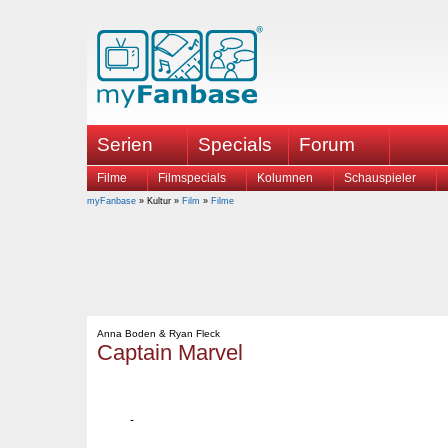
Serien
Specials
Forum
Filme
Filmspecials
Kolumnen
Schauspieler
myFanbase
» Kultur »
Film
»
Filme
Anna Boden & Ryan Fleck
Captain Marvel