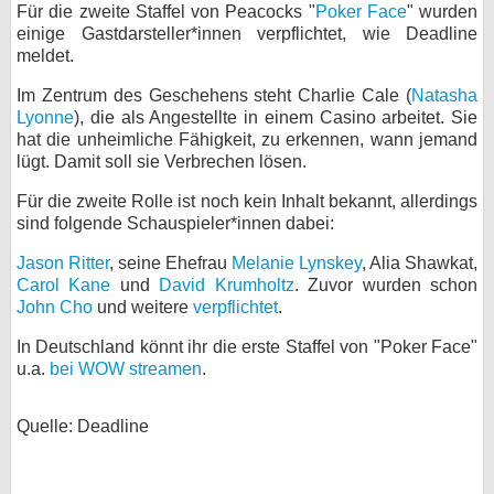
Für die zweite Staffel von Peacocks "
Poker Face
" wurden
bei X
einige Gastdarsteller*innen verpflichtet, wie Deadline
meldet.
bei Facebook
Im Zentrum des Geschehens steht Charlie Cale (
Natasha
Lyonne
), die als Angestellte in einem Casino arbeitet. Sie
hat die unheimliche Fähigkeit, zu erkennen, wann jemand
Kontakt
lügt. Damit soll sie Verbrechen lösen.
Nutzungsbedingungen
Für die zweite Rolle ist noch kein Inhalt bekannt, allerdings
sind folgende Schauspieler*innen dabei:
Datenschutz
Jason Ritter
, seine Ehefrau
Melanie Lynskey
, Alia Shawkat,
Carol Kane
und
David Krumholtz
. Zuvor wurden schon
Cookie-Einstellungen
John Cho
und weitere
verpflichtet
.
Impressum
In Deutschland könnt ihr die erste Staffel von "Poker Face"
u.a.
bei WOW streamen
.
Desktop-Ansicht
myFanbase
Quelle: Deadline