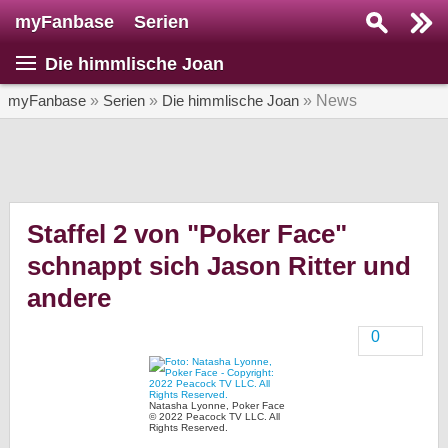
myFanbase
Serien
Serie suchen...
Die himmlische Joan
Home
SERIEN
myFanbase
»
Serien
»
Die himmlische Joan
» News
Serien
Kolumnen
Interviews
Staffel 2 von "Poker Face"
schnappt sich Jason Ritter und
Veranstaltungen
andere
KULTUR
Specials
0
SERVICE
Gewinnspiele
Natasha Lyonne, Poker Face
© 2022 Peacock TV LLC. All
Rights Reserved.
Forum