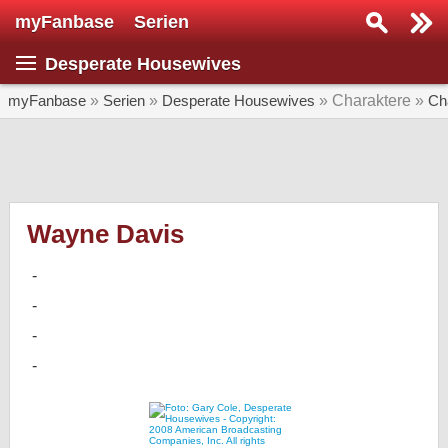
myFanbase
Serien
Serie suchen...
Desperate Housewives
Home
SERIEN
myFanbase
»
Serien
»
Desperate Housewives
» Charaktere »
Ch
Serien
Kolumnen
Interviews
Wayne Davis
Veranstaltungen
KULTUR
Specials
SERVICE
Gewinnspiele
Forum