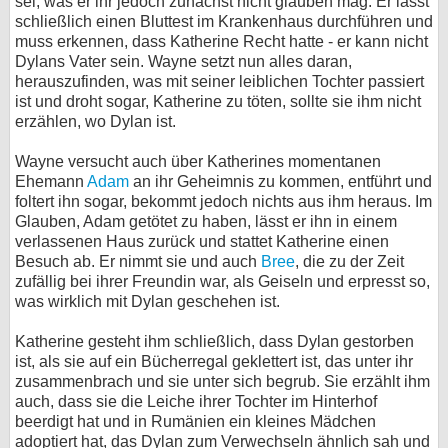
sei, was er ihr jedoch zunächst nicht glauben mag. Er lässt
schließlich einen Bluttest im Krankenhaus durchführen und
muss erkennen, dass Katherine Recht hatte - er kann nicht
Dylans Vater sein. Wayne setzt nun alles daran,
herauszufinden, was mit seiner leiblichen Tochter passiert
ist und droht sogar, Katherine zu töten, sollte sie ihm nicht
erzählen, wo Dylan ist.
Wayne versucht auch über Katherines momentanen
Ehemann
Adam
an ihr Geheimnis zu kommen, entführt und
foltert ihn sogar, bekommt jedoch nichts aus ihm heraus. Im
Glauben, Adam getötet zu haben, lässt er ihn in einem
verlassenen Haus zurück und stattet Katherine einen
Besuch ab. Er nimmt sie und auch
Bree
, die zu der Zeit
zufällig bei ihrer Freundin war, als Geiseln und erpresst so,
was wirklich mit Dylan geschehen ist.
Katherine gesteht ihm schließlich, dass Dylan gestorben
ist, als sie auf ein Bücherregal geklettert ist, das unter ihr
zusammenbrach und sie unter sich begrub. Sie erzählt ihm
auch, dass sie die Leiche ihrer Tochter im Hinterhof
beerdigt hat und in Rumänien ein kleines Mädchen
adoptiert hat, das Dylan zum Verwechseln ähnlich sah und