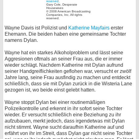
Gary Cole, Desperate
bei X
Housewives
© 2008 American Broadcasting
Companies, Inc. All rights
reserved.
bei Facebook
Wayne Davis ist Polizist und
Katherine Mayfairs
erster
Ehemann. Die beiden haben eine gemeinsame Tochter
namens Dylan.
Kontakt
Wayne hat ein starkes Alkoholproblem und lässt seine
Nutzungsbedingungen
Aggresionen oftmals an seiner Frau aus, die er immer
wieder schlägt. Nachdem Katherine mit Dylan aufrund
Datenschutz
seiner Handgreiflichkeiten geflohen war, versucht er zwölf
Jahre lang, seine Frau ausfindig zu machen und entdeckt
Cookie-Einstellungen
schließlich, dass sie mit Dylan zurück in die Wisteria Lane
gezogen ist, wo beide einst gelebt hatten.
Impressum
Wayne stoppt Dylan bei einer routinemäßigen
Desktop-Ansicht
Polizeikontrolle und erkennt in ihr sofort seine Tochter
myFanbase
wieder. Er versucht schließlich eine Beziehung zu ihr
aufzubauen, merkt jedoch, dass irgendetwas mit Dylan
nicht stimmt. Wayne sucht daraufhin Katherine auf und
erfährt von ihr im Streit, dass Dylan gar nicht seine Tochter