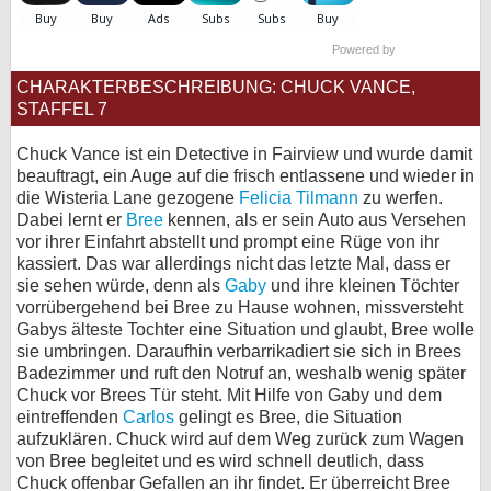
bei X
Powered by
bei Facebook
CHARAKTERBESCHREIBUNG: CHUCK VANCE,
STAFFEL 7
Kontakt
Chuck Vance ist ein Detective in Fairview und wurde damit
beauftragt, ein Auge auf die frisch entlassene und wieder in
Nutzungsbedingungen
die Wisteria Lane gezogene
Felicia Tilmann
zu werfen.
Dabei lernt er
Bree
kennen, als er sein Auto aus Versehen
vor ihrer Einfahrt abstellt und prompt eine Rüge von ihr
Datenschutz
kassiert. Das war allerdings nicht das letzte Mal, dass er
sie sehen würde, denn als
Gaby
und ihre kleinen Töchter
Cookie-Einstellungen
vorrübergehend bei Bree zu Hause wohnen, missversteht
Gabys älteste Tochter eine Situation und glaubt, Bree wolle
Impressum
sie umbringen. Daraufhin verbarrikadiert sie sich in Brees
Badezimmer und ruft den Notruf an, weshalb wenig später
Desktop-Ansicht
Chuck vor Brees Tür steht. Mit Hilfe von Gaby und dem
myFanbase
eintreffenden
Carlos
gelingt es Bree, die Situation
aufzuklären. Chuck wird auf dem Weg zurück zum Wagen
von Bree begleitet und es wird schnell deutlich, dass
Chuck offenbar Gefallen an ihr findet. Er überreicht Bree