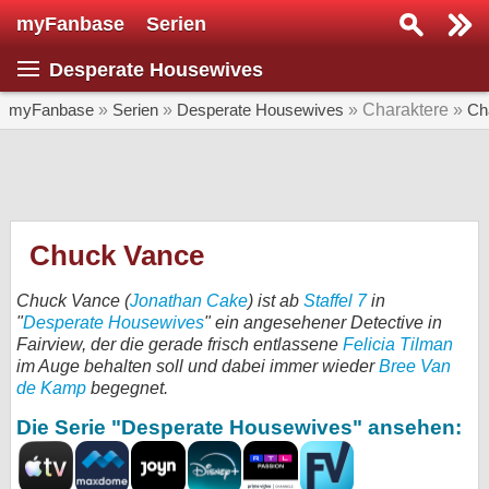
myFanbase
Serien
Serie suchen...
Desperate Housewives
Home
SERIEN
myFanbase
»
Serien
»
Desperate Housewives
» Charaktere »
Ch
Serien
Kolumnen
Interviews
Chuck Vance
Veranstaltungen
Chuck Vance (
Jonathan Cake
) ist ab
Staffel 7
in
KULTUR
"
Desperate Housewives
" ein angesehener Detective in
Fairview, der die gerade frisch entlassene
Felicia Tilman
Specials
im Auge behalten soll und dabei immer wieder
Bree Van
de Kamp
begegnet.
SERVICE
Die Serie "Desperate Housewives" ansehen:
Gewinnspiele
Forum