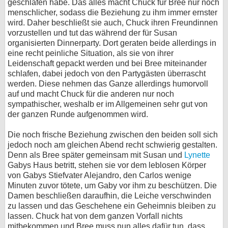
geschlafen habe. Das alles macht Chuck für Bree nur noch
menschlicher, sodass die Beziehung zu ihm immer ernster
wird. Daher beschließt sie auch, Chuck ihren Freundinnen
vorzustellen und tut das während der für Susan
organisierten Dinnerparty. Dort geraten beide allerdings in
eine recht peinliche Situation, als sie von ihrer
Leidenschaft gepackt werden und bei Bree miteinander
schlafen, dabei jedoch von den Partygästen überrascht
werden. Diese nehmen das Ganze allerdings humorvoll
auf und macht Chuck für die anderen nur noch
sympathischer, weshalb er im Allgemeinen sehr gut von
der ganzen Runde aufgenommen wird.
Die noch frische Beziehung zwischen den beiden soll sich
jedoch noch am gleichen Abend recht schwierig gestalten.
Denn als Bree später gemeinsam mit Susan und
Lynette
Gabys Haus betritt, stehen sie vor dem leblosen Körper
von Gabys Stiefvater Alejandro, den Carlos wenige
Minuten zuvor tötete, um Gaby vor ihm zu beschützen. Die
Damen beschließen daraufhin, die Leiche verschwinden
zu lassen und das Geschehene ein Geheimnis bleiben zu
lassen. Chuck hat von dem ganzen Vorfall nichts
mitbekommen und Bree muss nun alles dafür tun, dass