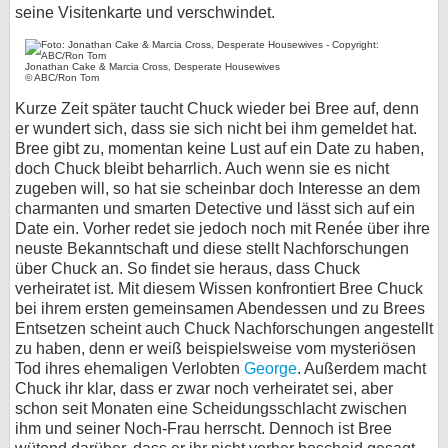
seine Visitenkarte und verschwindet.
Jonathan Cake & Marcia Cross, Desperate Housewives
© ABC/Ron Tom
Kurze Zeit später taucht Chuck wieder bei Bree auf, denn
er wundert sich, dass sie sich nicht bei ihm gemeldet hat.
Bree gibt zu, momentan keine Lust auf ein Date zu haben,
doch Chuck bleibt beharrlich. Auch wenn sie es nicht
zugeben will, so hat sie scheinbar doch Interesse an dem
charmanten und smarten Detective und lässt sich auf ein
Date ein. Vorher redet sie jedoch noch mit Renée über ihre
neuste Bekanntschaft und diese stellt Nachforschungen
über Chuck an. So findet sie heraus, dass Chuck
verheiratet ist. Mit diesem Wissen konfrontiert Bree Chuck
bei ihrem ersten gemeinsamen Abendessen und zu Brees
Entsetzen scheint auch Chuck Nachforschungen angestellt
zu haben, denn er weiß beispielsweise vom mysteriösen
Tod ihres ehemaligen Verlobten
George
. Außerdem macht
Chuck ihr klar, dass er zwar noch verheiratet sei, aber
schon seit Monaten eine Scheidungsschlacht zwischen
ihm und seiner Noch-Frau herrscht. Dennoch ist Bree