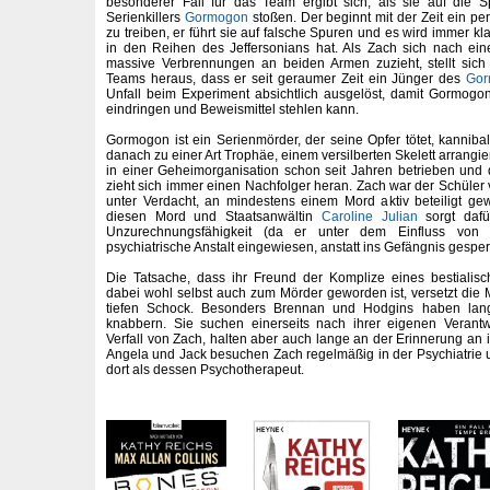
besonderer Fall für das Team ergibt sich, als sie auf die S
Serienkillers
Gormogon
stoßen. Der beginnt mit der Zeit ein per
zu treiben, er führt sie auf falsche Spuren und es wird immer kl
in den Reihen des Jeffersonians hat. Als Zach sich nach ei
massive Verbrennungen an beiden Armen zuzieht, stellt sic
Teams heraus, dass er seit geraumer Zeit ein Jünger des
Gor
Unfall beim Experiment absichtlich ausgelöst, damit Gormogo
eindringen und Beweismittel stehlen kann.
Gormogon ist ein Serienmörder, der seine Opfer tötet, kannibal
danach zu einer Art Trophäe, einem versilberten Skelett arrangi
in einer Geheimorganisation schon seit Jahren betrieben und 
zieht sich immer einen Nachfolger heran. Zach war der Schüle
unter Verdacht, an mindestens einem Mord aktiv beteiligt ge
diesen Mord und Staatsanwältin
Caroline Julian
sorgt dafü
Unzurechnungsfähigkeit (da er unter dem Einfluss von
psychiatrische Anstalt eingewiesen, anstatt ins Gefängnis gesperr
Die Tatsache, dass ihr Freund der Komplize eines bestiali
dabei wohl selbst auch zum Mörder geworden ist, versetzt die M
tiefen Schock. Besonders Brennan und Hodgins haben lang
knabbern. Sie suchen einerseits nach ihrer eigenen Verant
Verfall von Zach, halten aber auch lange an der Erinnerung an ih
Angela und Jack besuchen Zach regelmäßig in der Psychiatrie
dort als dessen Psychotherapeut.