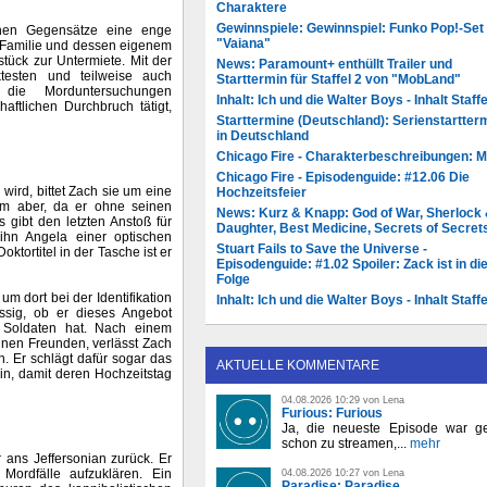
Charaktere
Gewinnspiele: Gewinnspiel: Funko Pop!-Set
ichen Gegensätze eine enge
"Vaiana"
r Familie und dessen eigenem
ück zur Untermiete. Mit der
News: Paramount+ enthüllt Trailer und
ktesten und teilweise auch
Starttermin für Staffel 2 von "MobLand"
 die Morduntersuchungen
Inhalt: Ich und die Walter Boys - Inhalt Staffe
ftlichen Durchbruch tätigt,
Starttermine (Deutschland): Serienstartter
in Deutschland
Chicago Fire - Charakterbeschreibungen: 
Chicago Fire - Episodenguide: #12.06 Die
s wird, bittet Zach sie um eine
Hochzeitsfeier
hm aber, da er ohne seinen
News: Kurz & Knapp: God of War, Sherlock
s gibt den letzten Anstoß für
Daughter, Best Medicine, Secrets of Secret
 ihn Angela einer optischen
Stuart Fails to Save the Universe -
tortitel in der Tasche ist er
Episodenguide: #1.02 Spoiler: Zack ist in di
Folge
um dort bei der Identifikation
Inhalt: Ich und die Walter Boys - Inhalt Staffe
üssig, ob er dieses Angebot
 Soldaten hat. Nach einem
nen Freunden, verlässt Zach
n. Er schlägt dafür sogar das
AKTUELLE KOMMENTARE
in, damit deren Hochzeitstag
04.08.2026 10:29 von Lena
Furious: Furious
Ja, die neueste Episode war ge
schon zu streamen,...
mehr
 ans Jeffersonian zurück. Er
Mordfälle aufzuklären. Ein
04.08.2026 10:27 von Lena
Paradise: Paradise