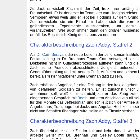
äußert.
Zu Jack entwickelt Zach mit der Zeit, trotz ihrer anfängl
Freundschaft. Er ist der erste im Team, der von Hodgins reiche
Vermögen etwas weiß und er lebt bei Hodgins auf dem Grundst
Zeit entwickeln sie ein Ritual im Labor, sich die verrüc
gefährlichsten Experimente auszudenken, um damit
voranzutreiben. Wer auch immer dann den größten wissenscha
erhält das Recht, sich König des Labors zu nennen.
Charakterbeschreibung Zach Addy, Staffel 2
Als
Dr. Cam Sorayan
, die neue Leiterin der Jeffersonian Institut
Festanstellung in Dr. Brennans Team. Cam verweigert sie i
Doktortitel nicht in Gutachterprozessen auftreten kann und die
Zach, seine Promotion abzuschließen. Zeitgleich unterzieht
Generalüberholung und mit neuem Outfit, Auftreten und seinem Dok
bereit, als fester Mitarbeiter unter Brennan tätig zu sein.
Zach erhält das Angebot, für eine Zeitlang in den Irak zu gehen, 
von gefallenen Soldaten zu helfen. Er ist zunächst unschl
annehmen soll, weiß er doch nicht, ob er das Zeug zum
eingehenden Gespräch mit
Booth
und dem Abschied von all sei
für drei Monate das Jeffersonian und schließt sich der Armee a
Angebot aus, Trauzeuge bei Jacks und Angelas Hochzeit zu se
nicht von Schatten überlagert wird, sollte er im Einsatz sterben.
Charakterbeschreibung Zach Addy, Staffel 3
Zach überlebt aber seine Zeit im Irak und kehrt danach wieder
arbeitet weiter mit Dr. Brennan und Seeley Booth daran, 