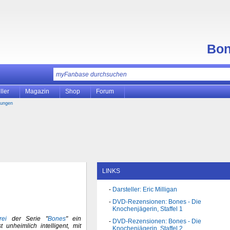
Bo
ller
Magazin
Shop
Forum
bungen
LINKS
Darsteller: Eric Milligan
DVD-Rezensionen: Bones - Die
Knochenjägerin, Staffel 1
rei
der Serie "
Bones
" ein
DVD-Rezensionen: Bones - Die
t unheimlich intelligent, mit
Knochenjägerin, Staffel 2