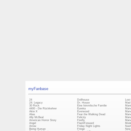
myFanbase
24
Dollhouse
Lost
24: Legacy
Dr. House
Mad
30 Rock
Eine himmlische Familie
Mani
4400 - Die Rückkehrer
Eureka
Marv
Akte X
Everwood
Marv
Alias
Fear the Walking Dead
Marv
Ally McBeal
Felicity
Marv
American Horror Story
Firefly
Marv
Angel
FlashForward
Mode
Arrow
Friday Night Lights
Nash
Being Human
Fringe
New 