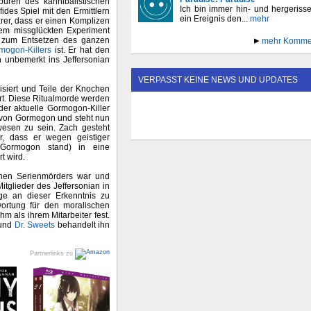
puren des kannibalistischen
Ich bin immer hin- und hergeriss
fides Spiel mit den Ermittlern
ein Ereignis den...
mehr
arer, dass er einen Komplizen
nem missglückten Experiment
h zum Entsetzen des ganzen
mehr Komme
mogon-Killers
ist. Er hat den
n unbemerkt ins Jeffersonian
VERPASST KEINE NEWS UND UPDATES
isiert und Teile der Knochen
ert. Diese Ritualmorde werden
der aktuelle Gormogon-Killer
r von Gormogon und steht nun
wesen zu sein. Zach gesteht
r, dass er wegen geistiger
 Gormogon stand) in eine
t wird.
schen Serienmörders war und
itglieder des Jeffersonian in
e an dieser Erkenntnis zu
wortung für den moralischen
m als ihrem Mitarbeiter fest.
 und
Dr. Sweets
behandelt ihn
Partnerlinks zu