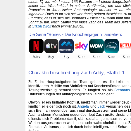
einem IQ von mindestens 163 Punkten und einem fotografisc
immer das Wunderkind in seiner Großfamilie, die aus Mic
Promotion in forensischer Anthropologie arbeitet er an ein
Ingenieur. Doch er tut sich schwer damit, seinen Abschluss zu
Eindruck, dass er sich als Brennans Assistent zu wohl fühlt und 
Schritt zu tun. Nach Staffel drei muss Zach das Team des Jeffer
in
Staffel zwölf
noch einmal zurück.
Die Serie "Bones - Die Knochenjägerin" ansehen:
Charakterbeschreibung Zach Addy, Staffel 1
Zu Zachs Hauptaufgaben im Team gehört es die Leichen 
identifizieren. Mithilfe von Abdrücken auf Knochenstücken kann
Tötungswerkzeug herausfinden. Er fungiert so als
Brennans
Untersuchungen der anthropologischen Leichen geht.
Obwohl er ein brillanter Kopf ist, merkt man immer wieder deutl
kindlich er eigentlich noch ist.
Angela
und
Jack
versuchen des 
sich Brennan gegenüber auch mal durchzusetzen und seine Mei
Auch anderen Menschen gegenüber legt Zach große Unsicherh
offensichtlich Probleme damit, sich sozial angemessen zu verh
Worten ausgesprochen wird, ist es sehr wahrscheinlich, dass Za
Form des Autismus, die sich durch hohe Intelligenz und Schwie