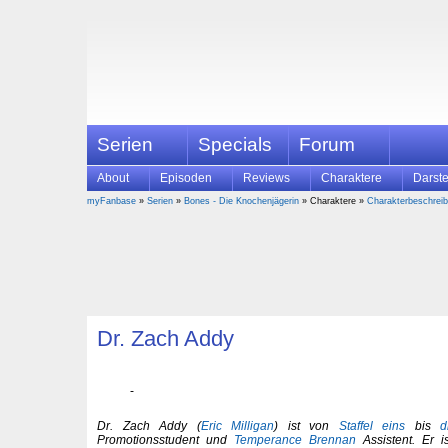
Serien
Specials
Forum
About
Episoden
Reviews
Charaktere
Darste
myFanbase
»
Serien
»
Bones - Die Knochenjägerin
» Charaktere »
Charakterbeschrei
Dr. Zach Addy
Dr. Zach Addy (
Eric Milligan
) ist von
Staffel eins
bis
d
Promotionsstudent und
Temperance Brennan
Assistent. Er is