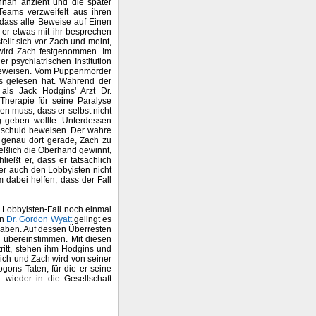
nnan anzieht und die später
Teams verzweifelt aus ihren
 dass alle Beweise auf Einen
 er etwas mit ihr besprechen
llt sich vor Zach und meint,
 wird Zach festgenommen. Im
r psychiatrischen Institution
 beweisen. Vom Puppenmörder
ms gelesen hat. Während der
als Jack Hodgins' Arzt Dr.
Therapie für seine Paralyse
en muss, dass er selbst nicht
g geben wollte. Unterdessen
Unschuld beweisen. Der wahre
t genau dort gerade, Zach zu
ließlich die Oberhand gewinnt,
ießt er, dass er tatsächlich
 er auch den Lobbyisten nicht
 dabei helfen, dass der Fall
 Lobbyisten-Fall noch einmal
on
Dr. Gordon Wyatt
gelingt es
raben. Auf dessen Überresten
n übereinstimmen. Mit diesen
ritt, stehen ihm Hodgins und
eich und Zach wird von seiner
ogons Taten, für die er seine
 wieder in die Gesellschaft