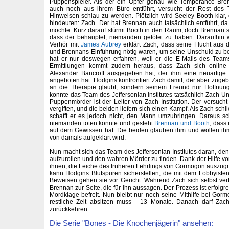
Puppenspieler. Als der ein Opfer genau wie Temperance Bre
auch noch aus ihrem Büro entführt, versucht der Rest des 
Hinweisen schlau zu werden. Plötzlich wird Seeley Booth klar,
hindeuten: Zach. Der hat Brennan auch tatsächlich entführt, da
möchte. Kurz darauf stürmt Booth in den Raum, doch Brennan ste
dass der behauptet, niemanden getötet zu haben. Daraufhin
Verhör mit
James Aubrey
erklärt Zach, dass seine Flucht aus de
und Brennans Einführung nötig waren, um seine Unschuld zu
hat er nur deswegen erfahren, weil er die E-Mails des Tea
Ermittlungen kommt zudem heraus, dass Zach sich online 
Alexander Bancroft ausgegeben hat, der ihm eine neuartige 
angeboten hat. Hodgins konfrontiert Zach damit, der aber zugeb
an die Therapie glaubt, sondern seinem Freund nur Hoffnun
konnte das Team des Jeffersonian Institutes tatsächlich Zach 
Puppenmörder ist der Leiter von Zach Institution. Der versuch
vergiften, und die beiden liefern sich einen Kampf. Als Zach sch
schafft er es jedoch nicht, den Mann umzubringen. Daraus schl
niemanden töten könnte und gesteht
Brennan und Booth
, dass
auf dem Gewissen hat. Die beiden glauben ihm und wollen ihm
von damals aufgeklärt wird.
Nun macht sich das Team des Jeffersonian Institutes daran, den
aufzurollen und den wahren Mörder zu finden. Dank der Hilfe v
ihnen, die Leiche des früheren Lehrlings von Gormogon auszug
kann Hodgins Blutspuren sicherstellen, die mit dem Lobbyiste
Beweisen gehen sie vor Gericht. Während Zach sich selbst vert
Brennan zur Seite, die für ihn aussagen. Der Prozess ist erfolgr
Mordklage befreit. Nun bleibt nur noch seine Mithilfe bei Gorm
restliche Zeit absitzen muss - 13 Monate. Danach darf Zach
zurückkehren.
Die Serie "Bones - Die Knochenjägerin" ansehen: