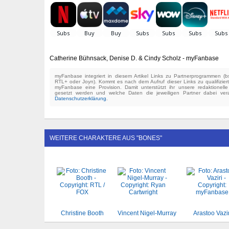
Catherine Bühnsack, Denise D. & Cindy Scholz - myFanbase
myFanbase integriert in diesem Artikel Links zu Partnerprogrammen 
RTL+ oder Joyn). Kommt es nach dem Aufruf dieser Links zu qualifizier
myFanbase eine Provision. Damit unterstützt ihr unsere redaktionell
gesetzt werden und welche Daten die jeweiligen Partner dabei verar
Datenschutzerklärung
.
WEITERE CHARAKTERE AUS "BONES"
Christine Booth
Vincent Nigel-Murray
Arastoo Vazir