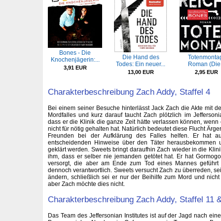
Bones - Die
Die Hand des
Totenmonta
Knochenjägerin:...
Todes: Ein neuer...
Roman (Die.
3,91 EUR
13,00 EUR
2,95 EUR
Charakterbeschreibung Zach Addy, Staffel 4
Bei einem seiner Besuche hinterlässt Jack Zach die Akte mit de
Mordfalles und kurz darauf taucht Zach plötzlich im Jeffersonia
dass er die Klinik die ganze Zeit hätte verlassen können, wenn e
nicht für nötig gehalten hat. Natürlich bedeutet diese Flucht Ärger
Freunden bei der Aufklärung des Falles helfen. Er hat a
entscheidenden Hinweise über den Täter herausbekommen u
geklärt werden. Sweets bringt daraufhin Zach wieder in die Klini
ihm, dass er selber nie jemanden getötet hat. Er hat Gormogon
versorgt, die aber am Ende zum Tod eines Mannes geführt 
dennoch verantwortlich. Sweets versucht Zach zu überreden, 
ändern, schließlich sei er nur der Beihilfe zum Mord und nicht
aber Zach möchte dies nicht.
Charakterbeschreibung Zach Addy, Staffel 11 
Das Team des Jeffersonian Institutes ist auf der Jagd nach e