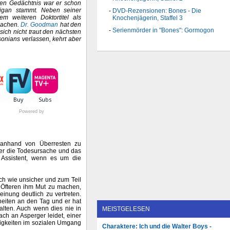
hen Gedächtnis war er schon
higan stammt. Neben seiner
DVD-Rezensionen: Bones - Die
em weiteren Doktortitel als
Knochenjägerin, Staffel 3
 machen.
Dr. Goodman
hat den
Serienmörder in "Bones": Gormogon
sich nicht traut den nächsten
sonians verlassen, kehrt aber
Powered by
anhand von Überresten zu
 er die Todesursache und das
Assistent, wenn es um die
ich wie unsicher und zum Teil
Öfteren ihm Mut zu machen,
nung deutlich zu vertreten.
eiten an den Tag und er hat
alten. Auch wenn dies nie in
MEISTGELESEN
ch an Asperger leidet, einer
rigkeiten im sozialen Umgang
Charaktere: Ich und die Walter Boys -