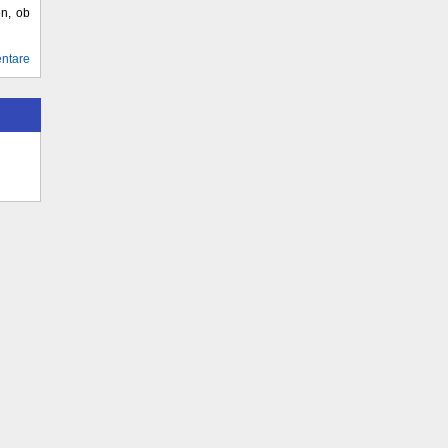
en, ob
ntare