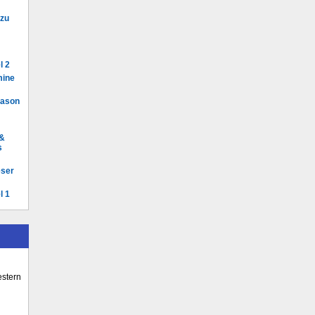
 zu
l 2
mine
Mason
 &
s
eser
l 1
stern