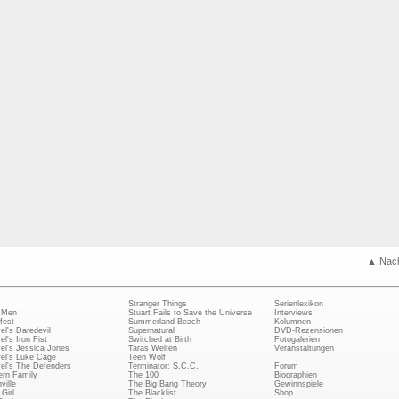
▲ Nac
Stranger Things
Serienlexikon
 Men
Stuart Fails to Save the Universe
Interviews
fest
Summerland Beach
Kolumnen
el's Daredevil
Supernatural
DVD-Rezensionen
el's Iron Fist
Switched at Birth
Fotogalerien
el's Jessica Jones
Taras Welten
Veranstaltungen
el's Luke Cage
Teen Wolf
el's The Defenders
Terminator: S.C.C.
Forum
rn Family
The 100
Biographien
ville
The Big Bang Theory
Gewinnspiele
Girl
The Blacklist
Shop