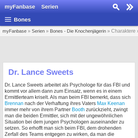
myFanbase
Serien
Serie suchen...
Bones
Home
SERIEN
myFanbase
»
Serien
»
Bones - Die Knochenjägerin
» Charaktere
Serien
Kolumnen
Interviews
Dr. Lance Sweets
Veranstaltungen
Dr. Lance Sweets arbeitet als Psychologe für das FBI und
KULTUR
kommt vor allem dann zum Einsatz, wenn es in einem
Ermittlerteam kriselt. Als man beim FBI bemerkt, dass sich
Specials
Brennan
nach der Verhaftung ihres Vaters
Max Keenan
immer mehr von ihrem Partner
Booth
zurückzieht, zwingt
SERVICE
man die beiden Ermittler, sich mit der ungewöhnlichen
Gewinnspiele
Situation bei dem jungen Psychologen auseinander zu
setzen. So erhofft man sich beim FBI, dem drohenden
Forum
Zerfall des Teams entgegen zu wirken, da man die