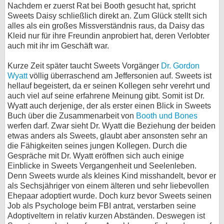
Nachdem er zuerst Rat bei Booth gesucht hat, spricht
Sweets Daisy schließlich direkt an. Zum Glück stellt sich
alles als ein großes Missverständnis raus, da Daisy das
Kleid nur für ihre Freundin anprobiert hat, deren Verlobter
auch mit ihr im Geschäft war.
Kurze Zeit später taucht Sweets Vorgänger
Dr. Gordon
Wyatt
völlig überraschend am Jeffersonien auf. Sweets ist
hellauf begeistert, da er seinen Kollegen sehr verehrt und
auch viel auf seine erfahrene Meinung gibt. Somit ist Dr.
Wyatt auch derjenige, der als erster einen Blick in Sweets
Buch über die Zusammenarbeit von
Booth und Bones
werfen darf. Zwar sieht Dr. Wyatt die Beziehung der beiden
etwas anders als Sweets, glaubt aber ansonsten sehr an
die Fähigkeiten seines jungen Kollegen. Durch die
Gespräche mit Dr. Wyatt eröffnen sich auch einige
Einblicke in Sweets Vergangenheit und Seelenleben.
Denn Sweets wurde als kleines Kind misshandelt, bevor er
als Sechsjähriger von einem älteren und sehr liebevollen
Ehepaar adoptiert wurde. Doch kurz bevor Sweets seinen
Job als Psychologe beim FBI antrat, verstarben seine
Adoptiveltern in relativ kurzen Abständen. Deswegen ist