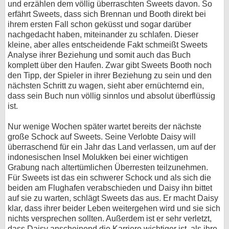
und erzählen dem völlig überraschten Sweets davon. So
erfährt Sweets, dass sich Brennan und Booth direkt bei
ihrem ersten Fall schon geküsst und sogar darüber
nachgedacht haben, miteinander zu schlafen. Dieser
kleine, aber alles entscheidende Fakt schmeißt Sweets
Analyse ihrer Beziehung und somit auch das Buch
komplett über den Haufen. Zwar gibt Sweets Booth noch
den Tipp, der Spieler in ihrer Beziehung zu sein und den
nächsten Schritt zu wagen, sieht aber ernüchternd ein,
dass sein Buch nun völlig sinnlos und absolut überflüssig
ist.
Nur wenige Wochen später wartet bereits der nächste
große Schock auf Sweets. Seine Verlobte Daisy will
überraschend für ein Jahr das Land verlassen, um auf der
indonesischen Insel Molukken bei einer wichtigen
Grabung nach altertümlichen Überresten teilzunehmen.
Für Sweets ist das ein schwerer Schock und als sich die
beiden am Flughafen verabschieden und Daisy ihn bittet
auf sie zu warten, schlägt Sweets das aus. Er macht Daisy
klar, dass ihrer beider Leben weitergehen wird und sie sich
nichts versprechen sollten. Außerdem ist er sehr verletzt,
dass Daisy anscheinend die Karriere wichtiger ist, als ihre