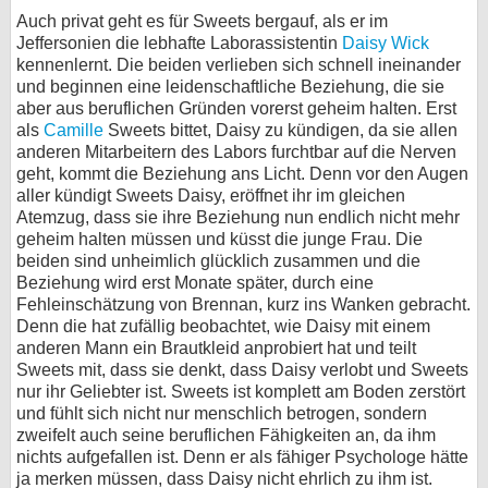
Auch privat geht es für Sweets bergauf, als er im
Jeffersonien die lebhafte Laborassistentin
Daisy Wick
kennenlernt. Die beiden verlieben sich schnell ineinander
und beginnen eine leidenschaftliche Beziehung, die sie
aber aus beruflichen Gründen vorerst geheim halten. Erst
als
Camille
Sweets bittet, Daisy zu kündigen, da sie allen
anderen Mitarbeitern des Labors furchtbar auf die Nerven
geht, kommt die Beziehung ans Licht. Denn vor den Augen
aller kündigt Sweets Daisy, eröffnet ihr im gleichen
Atemzug, dass sie ihre Beziehung nun endlich nicht mehr
geheim halten müssen und küsst die junge Frau. Die
beiden sind unheimlich glücklich zusammen und die
Beziehung wird erst Monate später, durch eine
Fehleinschätzung von Brennan, kurz ins Wanken gebracht.
Denn die hat zufällig beobachtet, wie Daisy mit einem
anderen Mann ein Brautkleid anprobiert hat und teilt
Sweets mit, dass sie denkt, dass Daisy verlobt und Sweets
nur ihr Geliebter ist. Sweets ist komplett am Boden zerstört
und fühlt sich nicht nur menschlich betrogen, sondern
zweifelt auch seine beruflichen Fähigkeiten an, da ihm
nichts aufgefallen ist. Denn er als fähiger Psychologe hätte
ja merken müssen, dass Daisy nicht ehrlich zu ihm ist.