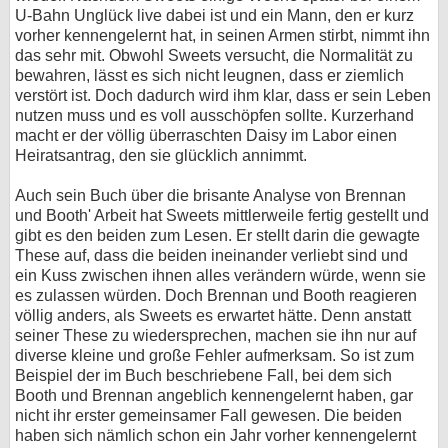
U-Bahn Unglück live dabei ist und ein Mann, den er kurz
vorher kennengelernt hat, in seinen Armen stirbt, nimmt ihn
das sehr mit. Obwohl Sweets versucht, die Normalität zu
bewahren, lässt es sich nicht leugnen, dass er ziemlich
verstört ist. Doch dadurch wird ihm klar, dass er sein Leben
nutzen muss und es voll ausschöpfen sollte. Kurzerhand
macht er der völlig überraschten Daisy im Labor einen
Heiratsantrag, den sie glücklich annimmt.
Auch sein Buch über die brisante Analyse von Brennan
und Booth' Arbeit hat Sweets mittlerweile fertig gestellt und
gibt es den beiden zum Lesen. Er stellt darin die gewagte
These auf, dass die beiden ineinander verliebt sind und
ein Kuss zwischen ihnen alles verändern würde, wenn sie
es zulassen würden. Doch Brennan und Booth reagieren
völlig anders, als Sweets es erwartet hätte. Denn anstatt
seiner These zu wiedersprechen, machen sie ihn nur auf
diverse kleine und große Fehler aufmerksam. So ist zum
Beispiel der im Buch beschriebene Fall, bei dem sich
Booth und Brennan angeblich kennengelernt haben, gar
nicht ihr erster gemeinsamer Fall gewesen. Die beiden
haben sich nämlich schon ein Jahr vorher kennengelernt