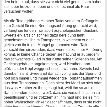
den beiden auf, dass sie zwar nicht viel gemeinsam haben,
sich aber trotzdem lieben und es nochmal als Paar
versuchen wollen.
Als die Totengräberin Heather Taffet von dem Gefängnis
zum Gericht für eine Berufungsanhörung gebracht wird,
verlangt sie für den Transport psychologischen Beistand.
Sweets erklärt sich schnell dazu bereit und fährt
gemeinsam mit ihr im Transporter, in welchem er auch
gleich von ihr in die Mangel genommen wird. Taffet
versucht ihm einzureden, dass wenn es zu einer Anhörung
kommt, er keine Chance gegen sie hat und er außerdem
das schwächste Glied in der Kette seiner Kollegen sei. Am
Gerichtsgebäude angekommen, wird Heather dann
plötzlich der Kopf weggeschossen, während Sweets fast
daneben steht. Sweets ist danach völlig aus der Spur und
hört sich immer und immer wieder die Tonbandaufnahmen
aus dem Transporter an. Doch nicht der Mord an sich oder
das was Heather zu ihm gesagt hat, wirft ihn so aus der
Bahn, sondern dass er weiß, dass sie versucht hat ihn zu
beeinflussen und es trotzdem an ihm nagt und sie es mit
hoher Wahrscheinlichkeit geschafft hätte, dass er sie nicht
hätte beurteilen können. Obwohl sich seine Freunde alle