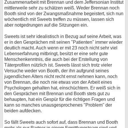
Zusammenarbeit mit Brennan und dem Jeffersonian Institut
mittlerweile sehr zu schätzen weiß. Weder Brennan noch
bei X
Booth sind von der Zwangsmaßnahme begeistert, sich nun
wöchentlich mit Sweets treffen zu müssen, lassen sich
bei Facebook
aber notgedrungen auf die Sitzungen ein.
Sweets ist sehr idealistisch in Bezug auf seine Arbeit, was
Kontakt
er in den Gesprächen mit seinen "Patienten" immer wieder
deutlich macht. Auch wenn er mit 23 noch nicht sehr viel
Nutzungsbedingungen
Lebenserfahrung mitbringt, besitzt er eine sehr gute
Menschenkenntnis, die auch bei der Erstellung von
Datenschutz
Täterprofilen nützlich ist. Sweets lässt sich trotz vieler
Versuche weder von Booth, der ihn aufgrund seines
Cookie-Einstellungen
jugendlichen Alters nicht recht ernst nehmen kann, noch
von Brennan, die noch nie etwas von der Arbeit eines
Psychologen gehalten hat, einschüchtern. Er weiß sich in
Impressum
den Gesprächen mit Brennan und Booth stets gut zu
Desktop-Ansicht
behaupten, hat ein Gespür für die richtigen Fragen und
myFanbase
kann so manches unausgesprochenes "Problem" der
beiden aufdecken.
So fällt Sweets auch sofort auf, dass Brennan und Booth
mehr als nur Partner in einem Ermittlungsteam sind und