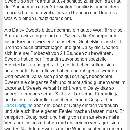
Sweets so sehr darauf aus, Anschluss zu finden, da er auf
der Suche nach einer Art zweiten Familie ist und in dem
freundschaftlichen Verhältnis zu Brennan und Booth so
was wie einen Ersatz dafür sieht.
Als Daisy Sweets bittet, nochmal ein gutes Wort für sie bei
Brennan einzulegen, bekniet Sweets die Anthropologin
seine Freundin wieder einzustellen. Schließlich lässt sich
Brennan auch breitschlagen und gibt Daisy die Chance
sich in einer Probezeit von 24 Stunden zu bewähren.
Sweets hat seiner Freundin zuvor schon spezielle
Atemtechniken beigebracht, die ihr helfen sollen, sich
besser unter Kontrolle zu halten und ruhiger zu werden.
Und obwohl Daisy sich ganz gut schlägt, beobachtet
Sweets sie die ganze Zeit und taucht ständig unerwartet im
Labor auf. Sweets versteht nicht, warum Daisy das so
aufregt, denn aus seiner Sicht, will er seiner Freundin ja
nur helfen. Letztendlich sieht er in einem Gespräch mit
Jack Hodgins
aber ein, dass er Daisy einfach vertrauen
und sie auch ihre eigenen Fehler machen lassen muss. Er
verspricht Daisy hoch und heilig von nun an etwas mehr
Vertrauen in sie zu haben und die beiden vertragen sich
wieder. Nachdem Sweets einige Woche später bei einem