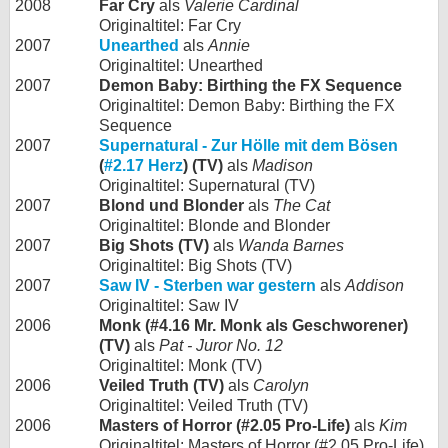
2008
Far Cry
als
Valerie Cardinal
Originaltitel: Far Cry
2007
Unearthed
als
Annie
Originaltitel: Unearthed
2007
Demon Baby: Birthing the FX Sequence
Originaltitel: Demon Baby: Birthing the FX
Sequence
2007
Supernatural - Zur Hölle mit dem Bösen
(
#2.17 Herz
) (TV)
als
Madison
Originaltitel: Supernatural (TV)
2007
Blond und Blonder
als
The Cat
Originaltitel: Blonde and Blonder
2007
Big Shots (TV)
als
Wanda Barnes
Originaltitel: Big Shots (TV)
2007
Saw IV - Sterben war gestern
als
Addison
Originaltitel: Saw IV
2006
Monk (#4.16 Mr. Monk als Geschworener)
(TV)
als
Pat - Juror No. 12
Originaltitel: Monk (TV)
2006
Veiled Truth (TV)
als
Carolyn
Originaltitel: Veiled Truth (TV)
2006
Masters of Horror (#2.05 Pro-Life)
als
Kim
Originaltitel: Masters of Horror (#2.05 Pro-Life)