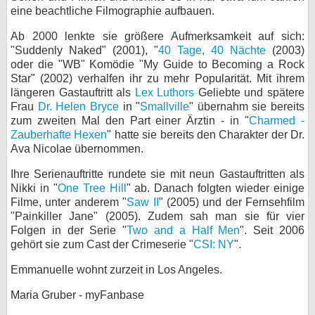
eine beachtliche Filmographie aufbauen.
bei X
Ab 2000 lenkte sie größere Aufmerksamkeit auf sich:
bei Facebook
"Suddenly Naked" (2001), "
40 Tage, 40 Nächte
(2003)
oder die "WB" Komödie "My Guide to Becoming a Rock
Star" (2002) verhalfen ihr zu mehr Popularität. Mit ihrem
längeren Gastauftritt als
Lex Luthors
Geliebte und spätere
Kontakt
Frau
Dr. Helen Bryce
in "
Smallville
" übernahm sie bereits
zum zweiten Mal den Part einer Ärztin - in "
Charmed -
Nutzungsbedingungen
Zauberhafte Hexen
" hatte sie bereits den Charakter der Dr.
Ava Nicolae übernommen.
Datenschutz
Ihre Serienauftritte rundete sie mit neun Gastauftritten als
Cookie-Einstellungen
Nikki in "
One Tree Hill
" ab. Danach folgten wieder einige
Filme, unter anderem "
Saw II
" (2005) und der Fernsehfilm
"Painkiller Jane" (2005). Zudem sah man sie für vier
Impressum
Folgen in der Serie "
Two and a Half Men
". Seit 2006
Desktop-Ansicht
gehört sie zum Cast der Crimeserie "
CSI: NY
".
myFanbase
Emmanuelle wohnt zurzeit in Los Angeles.
Maria Gruber - myFanbase