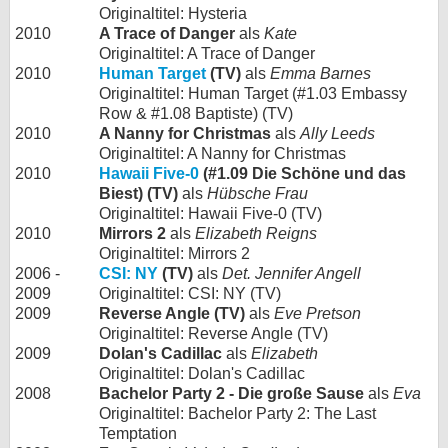
Originaltitel: Hysteria
2010
A Trace of Danger
als
Kate
Originaltitel: A Trace of Danger
2010
Human Target
(TV)
als
Emma Barnes
Originaltitel: Human Target (#1.03 Embassy
Row & #1.08 Baptiste) (TV)
2010
A Nanny for Christmas
als
Ally Leeds
Originaltitel: A Nanny for Christmas
2010
Hawaii Five-0
(#1.09 Die Schöne und das
Biest) (TV)
als
Hübsche Frau
Originaltitel: Hawaii Five-0 (TV)
2010
Mirrors 2
als
Elizabeth Reigns
Originaltitel: Mirrors 2
2006 -
CSI: NY
(TV)
als
Det. Jennifer Angell
2009
Originaltitel: CSI: NY (TV)
2009
Reverse Angle (TV)
als
Eve Pretson
Originaltitel: Reverse Angle (TV)
2009
Dolan's Cadillac
als
Elizabeth
Originaltitel: Dolan's Cadillac
2008
Bachelor Party 2 - Die große Sause
als
Eva
Originaltitel: Bachelor Party 2: The Last
Temptation