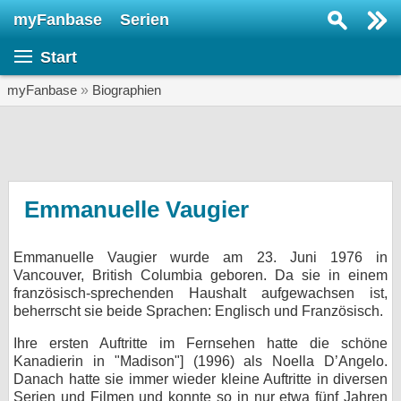
myFanbase
Serien
Serie suchen...
Start
Home
SERIEN
myFanbase
»
Biographien
Serien
Kolumnen
Interviews
Emmanuelle Vaugier
Veranstaltungen
Emmanuelle Vaugier wurde am 23. Juni 1976 in
KULTUR
Vancouver, British Columbia geboren. Da sie in einem
Specials
französisch-sprechenden Haushalt aufgewachsen ist,
beherrscht sie beide Sprachen: Englisch und Französisch.
SERVICE
Ihre ersten Auftritte im Fernsehen hatte die schöne
Gewinnspiele
Kanadierin in "Madison"] (1996) als Noella D’Angelo.
Danach hatte sie immer wieder kleine Auftritte in diversen
Forum
Serien und Filmen und konnte so in nur etwa fünf Jahren