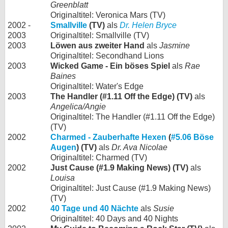
Greenblatt
Originaltitel: Veronica Mars (TV)
2002 -
Smallville
(TV)
als
Dr. Helen Bryce
2003
Originaltitel: Smallville (TV)
2003
Löwen aus zweiter Hand
als
Jasmine
Originaltitel: Secondhand Lions
2003
Wicked Game - Ein böses Spiel
als
Rae
Baines
Originaltitel: Water's Edge
2003
The Handler (#1.11 Off the Edge) (TV)
als
Angelica/Angie
Originaltitel: The Handler (#1.11 Off the Edge)
(TV)
2002
Charmed - Zauberhafte Hexen
(
#5.06 Böse
Augen
) (TV)
als
Dr. Ava Nicolae
Originaltitel: Charmed (TV)
2002
Just Cause (#1.9 Making News) (TV)
als
Louisa
Originaltitel: Just Cause (#1.9 Making News)
(TV)
2002
40 Tage und 40 Nächte
als
Susie
Originaltitel: 40 Days and 40 Nights