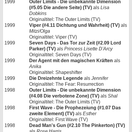
1999
Outer Limits - Die unbekannte Dimension
(#5.05 Die andere Seite) (TV)
als
Lisa
Dobkins
Originaltitel: The Outer Limits (TV)
1999
Viper (#4.11 Dichtung und Wahrheit) (TV)
als
Mitzi/Olga
Originaltitel: Viper (TV)
1999
Seven Days - Das Tor zur Zeit (#2.09 Lord
Parker) (TV)
als
Princess Lisette D'Arcy
Originaltitel: Seven Days (TV)
1999
Der Agent mit den magischen Kräften
als
Anika
Originaltitel: Shapeshifter
1999
Die Dreizehnte Legende
als
Jennifer
Originaltitel: The Fear: Resurrection
1998
Outer Limits - Die unbekannte Dimension
(#4.08 Die verbotene Zone) (TV)
als
Shal
Originaltitel: The Outer Limits (TV)
1998
First Wave - Die Prophezeiung (#1.07 Das
zweite Element) (TV)
als
Esther
Originaltitel: First Wave (TV)
1998
Dead Man's Gun (#2.10 The Pinkerton) (TV)
als
Rose Harris