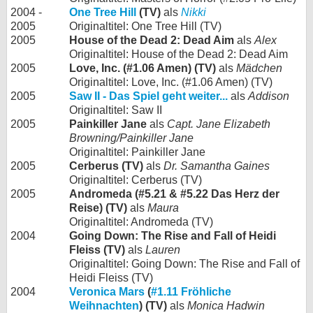
2004 -
One Tree Hill
(TV)
als
Nikki
2005
Originaltitel: One Tree Hill (TV)
2005
House of the Dead 2: Dead Aim
als
Alex
Originaltitel: House of the Dead 2: Dead Aim
2005
Love, Inc. (#1.06 Amen) (TV)
als
Mädchen
Originaltitel: Love, Inc. (#1.06 Amen) (TV)
2005
Saw II - Das Spiel geht weiter...
als
Addison
Originaltitel: Saw II
2005
Painkiller Jane
als
Capt. Jane Elizabeth
Browning/Painkiller Jane
Originaltitel: Painkiller Jane
2005
Cerberus (TV)
als
Dr. Samantha Gaines
Originaltitel: Cerberus (TV)
2005
Andromeda (#5.21 & #5.22 Das Herz der
Reise) (TV)
als
Maura
Originaltitel: Andromeda (TV)
2004
Going Down: The Rise and Fall of Heidi
Fleiss (TV)
als
Lauren
Originaltitel: Going Down: The Rise and Fall of
Heidi Fleiss (TV)
2004
Veronica Mars
(
#1.11 Fröhliche
Weihnachten
) (TV)
als
Monica Hadwin