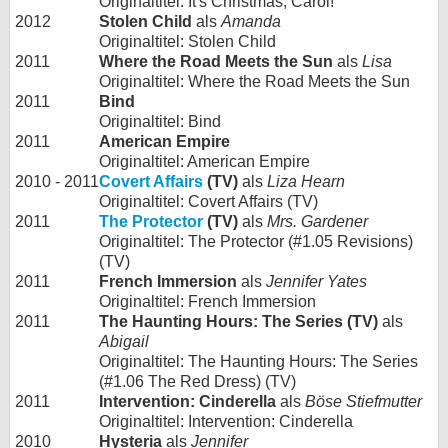
Originaltitel: It's Christmas, Carol!
2012
Stolen Child
als
Amanda
Originaltitel: Stolen Child
2011
Where the Road Meets the Sun
als
Lisa
Originaltitel: Where the Road Meets the Sun
2011
Bind
Originaltitel: Bind
2011
American Empire
Originaltitel: American Empire
2010 - 2011
Covert Affairs
(TV)
als
Liza Hearn
Originaltitel: Covert Affairs (TV)
2011
The Protector
(TV)
als
Mrs. Gardener
Originaltitel: The Protector (#1.05 Revisions)
(TV)
2011
French Immersion
als
Jennifer Yates
Originaltitel: French Immersion
2011
The Haunting Hours: The Series (TV)
als
Abigail
Originaltitel: The Haunting Hours: The Series
(#1.06 The Red Dress) (TV)
2011
Intervention: Cinderella
als
Böse Stiefmutter
Originaltitel: Intervention: Cinderella
2010
Hysteria
als
Jennifer