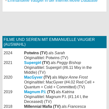
Emmanuelle Vaugier in der Internet Movie Database
FILME UND SERIEN MIT EMMANUELLE VAUGIER
(AUSWAHL)
2024
Potwins (TV)
als
Sarah
Originaltitel: Potwins (TV)
2021
Supergirl
(TV)
als
Peggy Bishop
Originaltitel: Supergirl (#6.11 Mxy in the
Middle) (TV)
2020
MacGyver
(TV)
als
Major Anne Frost
Originaltitel: MacGyver (#4.02 Red Cell +
Quantum + Cold + Committed) (TV)
2019
Magnum P.I.
(TV)
als
Katrina
Originaltitel: Magnum P.I. (#1.14 I, the
Deceased) (TV)
2018
Millennial Mafia (TV)
als
Francesca