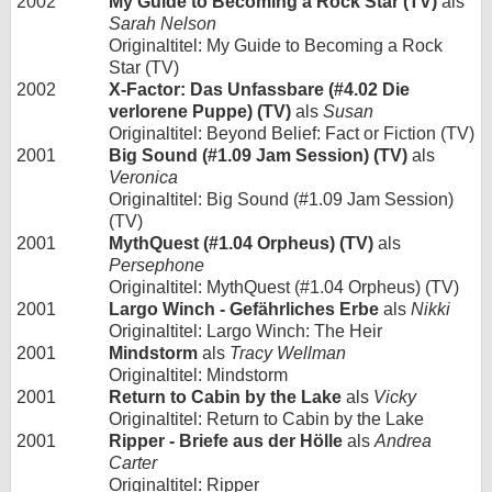
2002
My Guide to Becoming a Rock Star (TV)
als
Sarah Nelson
Originaltitel: My Guide to Becoming a Rock
Star (TV)
2002
X-Factor: Das Unfassbare (#4.02 Die
verlorene Puppe) (TV)
als
Susan
Originaltitel: Beyond Belief: Fact or Fiction (TV)
2001
Big Sound (#1.09 Jam Session) (TV)
als
Veronica
Originaltitel: Big Sound (#1.09 Jam Session)
(TV)
2001
MythQuest (#1.04 Orpheus) (TV)
als
Persephone
Originaltitel: MythQuest (#1.04 Orpheus) (TV)
2001
Largo Winch - Gefährliches Erbe
als
Nikki
Originaltitel: Largo Winch: The Heir
2001
Mindstorm
als
Tracy Wellman
Originaltitel: Mindstorm
2001
Return to Cabin by the Lake
als
Vicky
Originaltitel: Return to Cabin by the Lake
2001
Ripper - Briefe aus der Hölle
als
Andrea
Carter
Originaltitel: Ripper