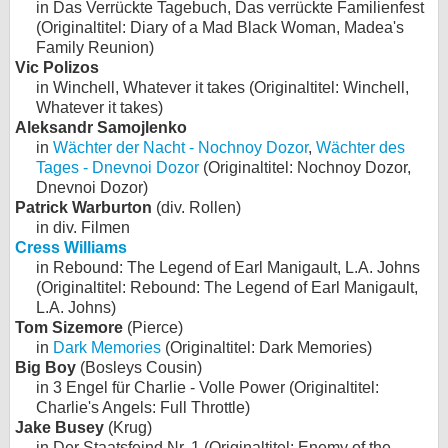
in Das Verrückte Tagebuch, Das verrückte Familienfest
(Originaltitel: Diary of a Mad Black Woman, Madea's
Family Reunion)
Vic Polizos
in Winchell, Whatever it takes (Originaltitel: Winchell,
Whatever it takes)
Aleksandr Samojlenko
in
Wächter der Nacht - Nochnoy Dozor
,
Wächter des
Tages - Dnevnoi Dozor
(Originaltitel: Nochnoy Dozor,
Dnevnoi Dozor)
Patrick Warburton
(div. Rollen)
in div. Filmen
Cress Williams
in Rebound: The Legend of Earl Manigault, L.A. Johns
(Originaltitel: Rebound: The Legend of Earl Manigault,
L.A. Johns)
Tom Sizemore
(Pierce)
in
Dark Memories
(Originaltitel: Dark Memories)
Big Boy
(Bosleys Cousin)
in 3 Engel für Charlie - Volle Power (Originaltitel:
Charlie's Angels: Full Throttle)
Jake Busey
(Krug)
in Der Staatsfeind Nr. 1 (Originaltitel: Enemy of the