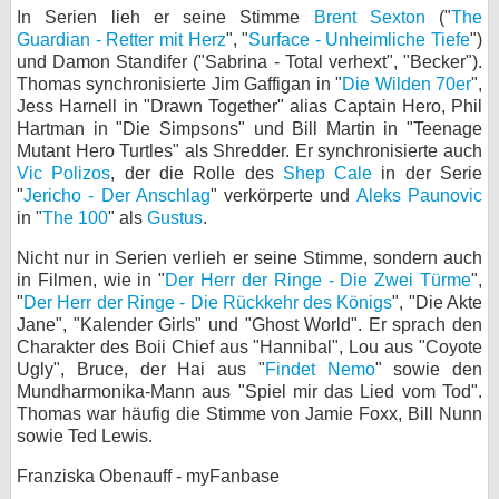
In Serien lieh er seine Stimme
Brent Sexton
("
The
bei X
Guardian - Retter mit Herz
", "
Surface - Unheimliche Tiefe
")
und Damon Standifer ("Sabrina - Total verhext", "Becker").
bei Facebook
Thomas synchronisierte Jim Gaffigan in "
Die Wilden 70er
",
Jess Harnell in "Drawn Together" alias Captain Hero, Phil
Hartman in "Die Simpsons" und Bill Martin in "Teenage
Mutant Hero Turtles" als Shredder. Er synchronisierte auch
Kontakt
Vic Polizos
, der die Rolle des
Shep Cale
in der Serie
"
Jericho - Der Anschlag
" verkörperte und
Aleks Paunovic
Nutzungsbedingungen
in "
The 100
" als
Gustus
.
Datenschutz
Nicht nur in Serien verlieh er seine Stimme, sondern auch
in Filmen, wie in "
Der Herr der Ringe - Die Zwei Türme
",
Cookie-Einstellungen
"
Der Herr der Ringe - Die Rückkehr des Königs
", "Die Akte
Jane", "Kalender Girls" und "Ghost World". Er sprach den
Impressum
Charakter des Boii Chief aus "Hannibal", Lou aus "Coyote
Ugly", Bruce, der Hai aus "
Findet Nemo
" sowie den
Desktop-Ansicht
Mundharmonika-Mann aus "Spiel mir das Lied vom Tod".
myFanbase
Thomas war häufig die Stimme von Jamie Foxx, Bill Nunn
sowie Ted Lewis.
Franziska Obenauff - myFanbase