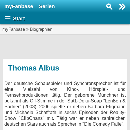
myFanbase
Serien
Serie suchen...
Start
Home
SERIEN
myFanbase
»
Biographien
Serien
Kolumnen
Interviews
Thomas Albus
Veranstaltungen
Der deutsche Schauspieler und Synchronsprecher ist für
KULTUR
eine Vielzahl von Kino-, Hörspiel- und
Specials
Fernsehproduktionen tätig. Der geborene Münchner ist
bekannt als Off-Stimme in der Sat1-Doku-Soap "Lenßen &
SERVICE
Partner" (2003). 2006 spielte er neben Barbara Eligmann
und Michaela Schaffrath in sechs Episoden der Reality-
Gewinnspiele
Show "ClipCharts" mit. Tätig war er neben zahlreichen
deutschen Stars auch als Sprecher in "Die Comedy Falle".
Forum