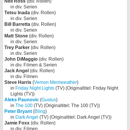
Neil Ross
(div. Rollen)
in div. Serien
Tetsu Inada
(div. Rollen)
in div. Serien
Bill Barretta
(div. Rollen)
in div. Serien
Matt Stone
(div. Rollen)
in div. Serien
Trey Parker
(div. Rollen)
in div. Serien
John DiMaggio
(div. Rollen)
in div. Filmen & Serien
Jack Angel
(div. Rollen)
in div. Filmen
Steve Harris
(
Vernon Merriweather
)
in
Friday Night Lights
(TV) (Originaltitel: Friday Night
Lights (TV))
Aleks Paunovic
(
Gustus
)
in
The 100
(TV) (Originaltitel: The 100 (TV))
Peter Bryant
(
Bling
)
in
Dark Angel
(TV) (Originaltitel: Dark Angel (TV))
Jamie Foxx
(div. Rollen)
in div. Filmen