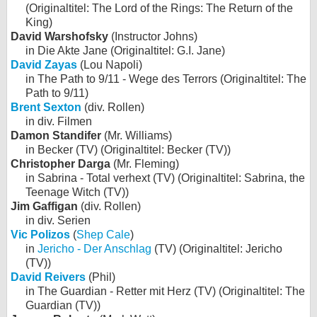
(Originaltitel: The Lord of the Rings: The Return of the
King)
David Warshofsky
(Instructor Johns)
in Die Akte Jane (Originaltitel: G.I. Jane)
David Zayas
(Lou Napoli)
in The Path to 9/11 - Wege des Terrors (Originaltitel: The
Path to 9/11)
Brent Sexton
(div. Rollen)
in div. Filmen
Damon Standifer
(Mr. Williams)
in Becker (TV) (Originaltitel: Becker (TV))
Christopher Darga
(Mr. Fleming)
in Sabrina - Total verhext (TV) (Originaltitel: Sabrina, the
Teenage Witch (TV))
Jim Gaffigan
(div. Rollen)
in div. Serien
Vic Polizos
(
Shep Cale
)
in
Jericho - Der Anschlag
(TV) (Originaltitel: Jericho
(TV))
David Reivers
(Phil)
in The Guardian - Retter mit Herz (TV) (Originaltitel: The
Guardian (TV))