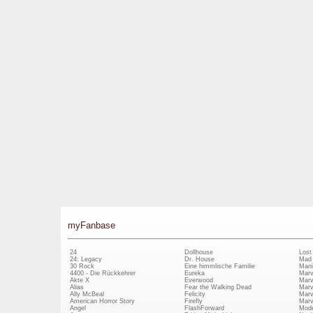
myFanbase
24
Dollhouse
Lost
24: Legacy
Dr. House
Mad
30 Rock
Eine himmlische Familie
Mani
4400 - Die Rückkehrer
Eureka
Marv
Akte X
Everwood
Marv
Alias
Fear the Walking Dead
Marv
Ally McBeal
Felicity
Marv
American Horror Story
Firefly
Marv
Angel
FlashForward
Mode