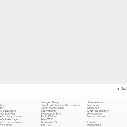
▲ Nac
Stranger Things
Serienlexikon
 Men
Stuart Fails to Save the Universe
Interviews
fest
Summerland Beach
Kolumnen
el's Daredevil
Supernatural
DVD-Rezensionen
el's Iron Fist
Switched at Birth
Fotogalerien
el's Jessica Jones
Taras Welten
Veranstaltungen
el's Luke Cage
Teen Wolf
el's The Defenders
Terminator: S.C.C.
Forum
rn Family
The 100
Biographien