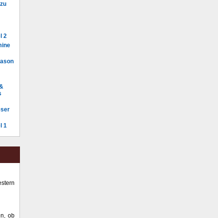
 zu
l 2
mine
Mason
 &
s
eser
l 1
stern
en, ob