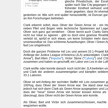
gleiche Privatschule, der Exce
Justin Hartley
später nach Star City gegangen i
© Tom Cullis
frühester Kindheit verhasst un
daran gegeben, dass ihr ehema
gestorben ist. Wie sich erst später herausstellte, ist Duncan gar
an ihm Forschungen betrieben.
Clark erkennt sofort, dass Oliver der Green Arrow ist - ein 
neben Pfeil und Bogen viele technische Spielereien auf Lag
Oliver sich ganz gut verstehen - Oliver kennt auch Clarks Geh
nicht nur lokal zu agieren - gibt es doch eine gewisse Rivalit
verletzt ist, spritzt er sich etwas, um keine Schäden mehr dav
unverwundbar ist. Das schlimme Auswirkungen: Oliver / Green A
fast Lex umgebracht.
Doch die ganzen Probleme mit Lex und seinem 33.1-Projekt füh
Anfänge der Justice League of America (JLA) ankündigten. Clark 
Arrow"), Bart Allen ("
Impulse
"), Victor Stone ("
Cyborg
") und Chl
zusammen und haben es geschafft, ein Labor von Lex in die Luft
Clark wollte oder konnte danach noch nicht der JLA beitreten u
und Clark die anderen zusammengetan und kämpfen seitdem f
33.1-Laboren.
Oliver ist seit Anfang der sechsten Staffel mit Lois zusammen 
100%ig, dass Oliver der Green Arrow war. Sie stand zwar kur
jedoch hat sich dann Clark als Green Arrow ausgegeben und Lois
dass der "neue" Green Arrow viel besser küssen könne als 
überzeugt, dass Oliver nicht der Green Arrow sein konnte.
Als Oliver, Bart und Victor sich zusammenschlossen, machte 
wegziehen wollte.