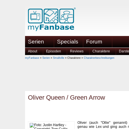
Serien
Specials
Forum
About
Episoden
Reviews
Charaktere
Darste
myFanbase
»
Serien
»
Smallville
» Charaktere »
Charakterbeschreibungen
Oliver Queen / Green Arrow
Oliver (auch "Ollie" genannt
genau wie Lex und ging auch 