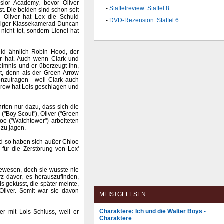
lsior Academy, bevor Oliver
Staffelreview: Staffel 8
st. Die beiden sind schon seit
d Oliver hat Lex die Schuld
DVD-Rezension: Staffel 6
liger Klassekamerad Duncan
 nicht tot, sondern Lionel hat
Held ähnlich Robin Hood, der
er hat. Auch wenn Clark und
eimnis und er überzeugt ihn,
ät, denn als der Green Arrow
onzutragen - weil Clark auch
rrow hat Lois geschlagen und
rten nur dazu, dass sich die
("Boy Scout"), Oliver ("Green
oe ("Watchtower") arbeiteten
 zu jagen.
nd so haben sich außer Chloe
ür die Zerstörung von Lex'
gewesen, doch sie wusste nie
z davor, es herauszufinden,
 geküsst, die später meinte,
Oliver. Somit war sie davon
MEISTGELESEN
Charaktere: Ich und die Walter Boys -
er mit Lois Schluss, weil er
Charaktere