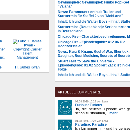
Gewinnspiele: Gewinnspiel: Funko Pop!-Set
"Vaiana"
News: Paramount+ enthüllt Trailer und
Starttermin für Staffel 2 von "MobLand"
Inhalt: Ich und die Walter Boys - Inhalt Staffe
Starttermine (Deutschland): Serienstartter
in Deutschland
Chicago Fire - Charakterbeschreibungen: 
Chicago Fire - Episodenguide: #12.06 Die
Hochzeitsfeier
News: Kurz & Knapp: God of War, Sherlock
Daughter, Best Medicine, Secrets of Secret
Stuart Fails to Save the Universe -
Episodenguide: #1.02 Spoiler: Zack ist in di
e
H. James Kwan
Folge
Inhalt: Ich und die Walter Boys - Inhalt Staffe
AKTUELLE KOMMENTARE
04.08.2026 10:29 von Lena
Furious: Furious
Ja, die neueste Episode war ge
schon zu streamen,...
mehr
04.08.2026 10:27 von Lena
Paradise: Paradise
Ich bin immer hin- und hergeriss