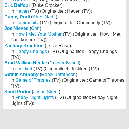
Eric Balfour
(Duke Crocker)
in
Haven
(TV) (Originaltitel: Haven (TV))
Danny Pudi
(
Abed Nadir
)
in
Community
(TV) (Originaltitel: Community (TV))
Joe Nieves
(
Carl
)
in
How I Met Your Mother
(TV) (Originaltitel: How I Met
Your Mother (TV))
Zachary Knighton
(Dave Rose)
in
Happy Endings
(TV) (Originaltitel: Happy Endings
(TV))
Brad William Henke
(
Coover Benett
)
in
Justified
(TV) (Originaltitel: Justified (TV))
Gethin Anthony
(
Renly Baratheon
)
in
Game of Thrones
(TV) (Originaltitel: Game of Thrones
(TV))
Scott Porter
(
Jason Street
)
in
Friday Night Lights
(TV) (Originaltitel: Friday Night
Lights (TV))