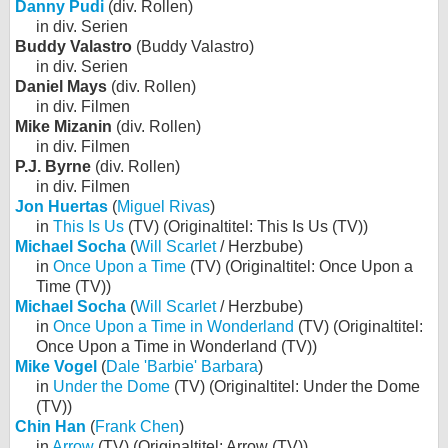
Danny Pudi
(div. Rollen)
in div. Serien
Buddy Valastro
(Buddy Valastro)
in div. Serien
Daniel Mays
(div. Rollen)
in div. Filmen
Mike Mizanin
(div. Rollen)
in div. Filmen
P.J. Byrne
(div. Rollen)
in div. Filmen
Jon Huertas
(
Miguel Rivas
)
in
This Is Us
(TV) (Originaltitel: This Is Us (TV))
Michael Socha
(
Will Scarlet
/ Herzbube)
in
Once Upon a Time
(TV) (Originaltitel: Once Upon a
Time (TV))
Michael Socha
(
Will Scarlet
/ Herzbube)
in
Once Upon a Time in Wonderland
(TV) (Originaltitel:
Once Upon a Time in Wonderland (TV))
Mike Vogel
(
Dale 'Barbie' Barbara
)
in
Under the Dome
(TV) (Originaltitel: Under the Dome
(TV))
Chin Han
(
Frank Chen
)
in
Arrow
(TV) (Originaltitel: Arrow (TV))