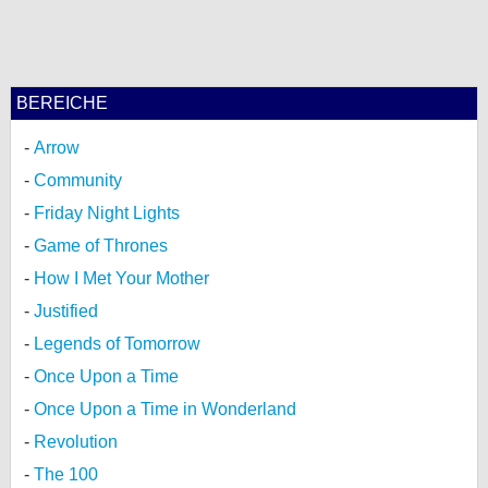
bei X
bei Facebook
BEREICHE
Arrow
Kontakt
Community
Nutzungsbedingungen
Friday Night Lights
Datenschutz
Game of Thrones
How I Met Your Mother
Cookie-Einstellungen
Justified
Impressum
Legends of Tomorrow
Desktop-Ansicht
Once Upon a Time
myFanbase
Once Upon a Time in Wonderland
Revolution
The 100