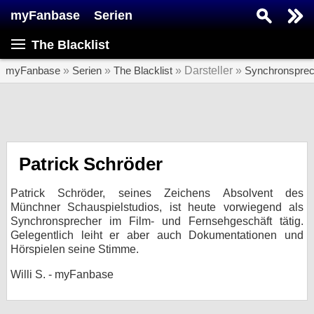
myFanbase
Serien
Serie suchen...
The Blacklist
Home
SERIEN
myFanbase
»
Serien
»
The Blacklist
» Darsteller »
Synchronsprec
Serien
Kolumnen
Interviews
Patrick Schröder
Veranstaltungen
Patrick Schröder, seines Zeichens Absolvent des
KULTUR
Münchner Schauspielstudios, ist heute vorwiegend als
Synchronsprecher im Film- und Fernsehgeschäft tätig.
Specials
Gelegentlich leiht er aber auch Dokumentationen und
Hörspielen seine Stimme.
SERVICE
Gewinnspiele
Willi S. - myFanbase
Forum