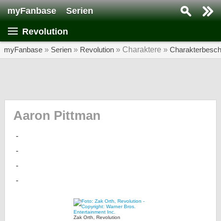
myFanbase
Serien
Serie suchen...
Revolution
Home
SERIEN
myFanbase
»
Serien
»
Revolution
» Charaktere »
Charakterbesch
Serien
Kolumnen
Interviews
Aaron Pittman
Veranstaltungen
KULTUR
Specials
SERVICE
Gewinnspiele
Forum
Zak Orth, Revolution