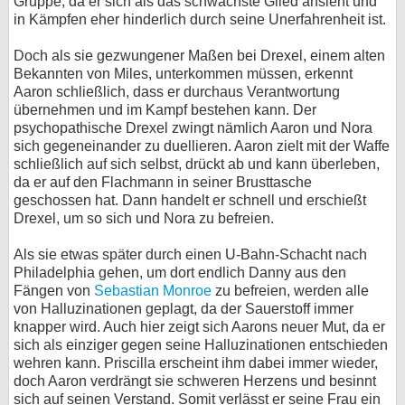
Gruppe, da er sich als das schwächste Glied ansieht und
in Kämpfen eher hinderlich durch seine Unerfahrenheit ist.
Doch als sie gezwungener Maßen bei Drexel, einem alten
Bekannten von Miles, unterkommen müssen, erkennt
Aaron schließlich, dass er durchaus Verantwortung
übernehmen und im Kampf bestehen kann. Der
psychopathische Drexel zwingt nämlich Aaron und Nora
sich gegeneinander zu duellieren. Aaron zielt mit der Waffe
schließlich auf sich selbst, drückt ab und kann überleben,
da er auf den Flachmann in seiner Brusttasche
geschossen hat. Dann handelt er schnell und erschießt
Drexel, um so sich und Nora zu befreien.
Als sie etwas später durch einen U-Bahn-Schacht nach
Philadelphia gehen, um dort endlich Danny aus den
Fängen von
Sebastian Monroe
zu befreien, werden alle
von Halluzinationen geplagt, da der Sauerstoff immer
knapper wird. Auch hier zeigt sich Aarons neuer Mut, da er
sich als einziger gegen seine Halluzinationen entschieden
wehren kann. Priscilla erscheint ihm dabei immer wieder,
doch Aaron verdrängt sie schweren Herzens und besinnt
sich auf seinen Verstand. Somit verlässt er seine Frau ein