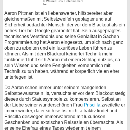
© Warner Bros. Entertainment
Inc.
bei X
Aaron Pittman ist ein liebenswerter, hilfsbereiter aber
gleichermaßen mit Selbstzweifeln geplagter und auf
bei Facebook
Sicherheit bedachter Mensch, der vor dem Blackout als ein
hohes Tier bei Google gearbeitet hat. Sein ausgeprägtes
technisches Verständnis und seine Genialität in Sachen
Kontakt
Programmierung hat Aaron eingesetzt, um sich nach ganz
oben zu arbeiten und ein luxuriöses Leben führen zu
Nutzungsbedingungen
können. Als mit dem Blackout keinerlei Technik mehr
funktioniert fühlt sich Aaron mit einem Schlag nutzlos, da
Datenschutz
sein Wissen und seine Fertigkeiten vornehmlich mit
Technik zu tun haben, während er körperlich vielen eher
Cookie-Einstellungen
unterlegen ist.
Da Aaron schon immer unter seinem mangelnden
Impressum
Selbstbewusstsein litt, versuchte er vor dem Blackout stetig
dieses durch Statussymbole zu kompensieren. Selbst an
Desktop-Ansicht
der Liebe seiner wunderschönen Frau
Priscilla
zweifelte er
myFanbase
immer wieder, da er sich selbst nicht attraktiv findet und
Priscilla deswegen immerwährend mit luxuriösen
Geschenken und exotischen Reisezielen überraschte. Als
er seine Ehefrau eines Tages wieder mit einem