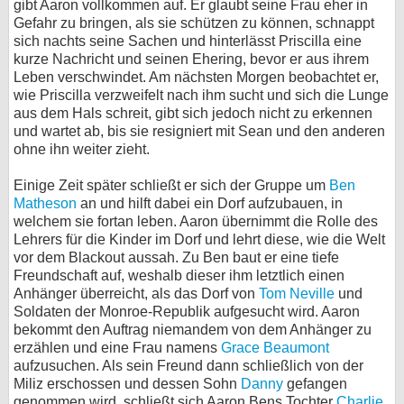
gibt Aaron vollkommen auf. Er glaubt seine Frau eher in
Gefahr zu bringen, als sie schützen zu können, schnappt
sich nachts seine Sachen und hinterlässt Priscilla eine
kurze Nachricht und seinen Ehering, bevor er aus ihrem
Leben verschwindet. Am nächsten Morgen beobachtet er,
wie Priscilla verzweifelt nach ihm sucht und sich die Lunge
aus dem Hals schreit, gibt sich jedoch nicht zu erkennen
und wartet ab, bis sie resigniert mit Sean und den anderen
ohne ihn weiter zieht.
Einige Zeit später schließt er sich der Gruppe um
Ben
Matheson
an und hilft dabei ein Dorf aufzubauen, in
welchem sie fortan leben. Aaron übernimmt die Rolle des
Lehrers für die Kinder im Dorf und lehrt diese, wie die Welt
vor dem Blackout aussah. Zu Ben baut er eine tiefe
Freundschaft auf, weshalb dieser ihm letztlich einen
Anhänger überreicht, als das Dorf von
Tom Neville
und
Soldaten der Monroe-Republik aufgesucht wird. Aaron
bekommt den Auftrag niemandem von dem Anhänger zu
erzählen und eine Frau namens
Grace Beaumont
aufzusuchen. Als sein Freund dann schließlich von der
Miliz erschossen und dessen Sohn
Danny
gefangen
genommen wird, schließt sich Aaron Bens Tochter
Charlie