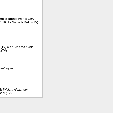
me Is Ruth) (TV)
als
Gary
#1.16 His Name Is Ruth) (TV)
 (TV)
als
Lukas Ian Croft
t (TV)
aul Wyler
ls
William Alexander
ndal (TV)