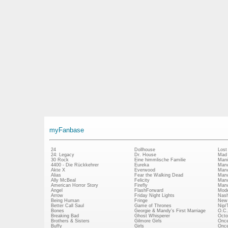
myFanbase
24
Dollhouse
Lost
24: Legacy
Dr. House
Mad
30 Rock
Eine himmlische Familie
Mani
4400 - Die Rückkehrer
Eureka
Marv
Akte X
Everwood
Marv
Alias
Fear the Walking Dead
Marv
Ally McBeal
Felicity
Marv
American Horror Story
Firefly
Marv
Angel
FlashForward
Mode
Arrow
Friday Night Lights
Nash
Being Human
Fringe
New 
Better Call Saul
Game of Thrones
Nip/
Bones
Georgie & Mandy's First Marriage
O.C.
Breaking Bad
Ghost Whisperer
Octo
Brothers & Sisters
Gilmore Girls
Once
Buffy
Girls
Once