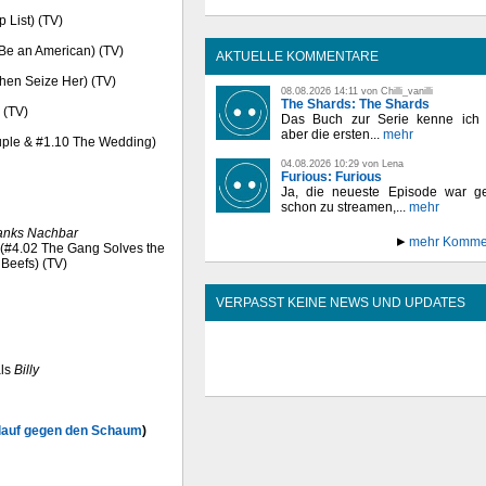
 List) (TV)
o Be an American) (TV)
AKTUELLE KOMMENTARE
Then Seize Her) (TV)
08.08.2026 14:11 von Chilli_vanilli
The Shards: The Shards
 (TV)
Das Buch zur Serie kenne ich n
aber die ersten...
mehr
ouple & #1.10 The Wedding)
04.08.2026 10:29 von Lena
Furious: Furious
Ja, die neueste Episode war ge
schon zu streamen,...
mehr
anks Nachbar
mehr Komme
ia (#4.02 The Gang Solves the
Beefs) (TV)
VERPASST KEINE NEWS UND UPDATES
ls
Billy
tlauf gegen den Schaum
)