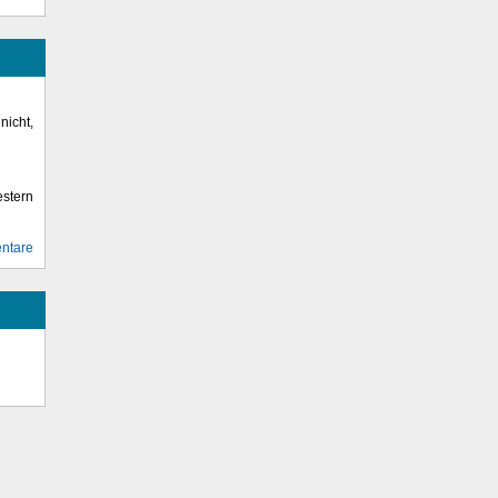
icht,
stern
ntare