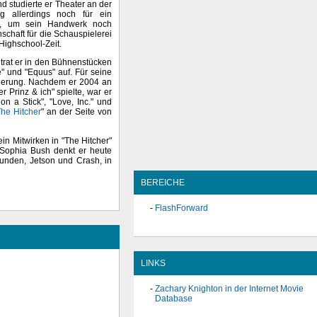
d studierte er Theater an der
g allerdings noch für ein
d, um sein Handwerk noch
schaft für die Schauspielerei
Highschool-Zeit.
trat er in den Bühnenstücken
" und "Equus" auf. Für seine
inierung. Nachdem er 2004 an
r Prinz & ich" spielte, war er
on a Stick", "Love, Inc." und
he Hitcher
" an der Seite von
in Mitwirken in "The Hitcher"
n Sophia Bush denkt er heute
Hunden, Jetson und Crash, in
BEREICHE
FlashForward
LINKS
Zachary Knighton in der Internet Movie
Database