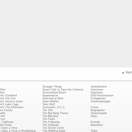
▲ Nac
Stranger Things
Serienlexikon
 Men
Stuart Fails to Save the Universe
Interviews
fest
Summerland Beach
Kolumnen
el's Daredevil
Supernatural
DVD-Rezensionen
el's Iron Fist
Switched at Birth
Fotogalerien
el's Jessica Jones
Taras Welten
Veranstaltungen
el's Luke Cage
Teen Wolf
el's The Defenders
Terminator: S.C.C.
Forum
rn Family
The 100
Biographien
ville
The Big Bang Theory
Gewinnspiele
Girl
The Blacklist
Shop
Tuck
The Flash
, California
The Following
Kontakt
ber Road
The Originals
Bewerben
 Upon a Time
The Secret Circle
 Upon a Time in Wonderland
The Walking Dead
Team