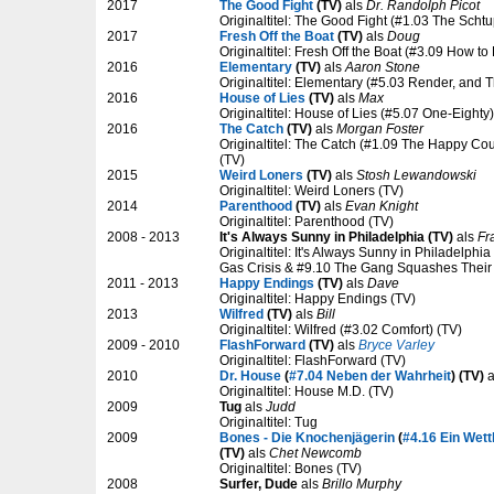
2017
The Good Fight
(TV)
als
Dr. Randolph Picot
Originaltitel: The Good Fight (#1.03 The Schtup
2017
Fresh Off the Boat
(TV)
als
Doug
Originaltitel: Fresh Off the Boat (#3.09 How t
2016
Elementary
(TV)
als
Aaron Stone
Originaltitel: Elementary (#5.03 Render, and 
2016
House of Lies
(TV)
als
Max
Originaltitel: House of Lies (#5.07 One-Eighty)
2016
The Catch
(TV)
als
Morgan Foster
Originaltitel: The Catch (#1.09 The Happy C
(TV)
2015
Weird Loners
(TV)
als
Stosh Lewandowski
Originaltitel: Weird Loners (TV)
2014
Parenthood
(TV)
als
Evan Knight
Originaltitel: Parenthood (TV)
2008 - 2013
It's Always Sunny in Philadelphia (TV)
als
Fr
Originaltitel: It's Always Sunny in Philadelph
Gas Crisis & #9.10 The Gang Squashes Their 
2011 - 2013
Happy Endings
(TV)
als
Dave
Originaltitel: Happy Endings (TV)
2013
Wilfred
(TV)
als
Bill
Originaltitel: Wilfred (#3.02 Comfort) (TV)
2009 - 2010
FlashForward
(TV)
als
Bryce Varley
Originaltitel: FlashForward (TV)
2010
Dr. House
(
#7.04 Neben der Wahrheit
) (TV)
a
Originaltitel: House M.D. (TV)
2009
Tug
als
Judd
Originaltitel: Tug
2009
Bones - Die Knochenjägerin
(
#4.16 Ein Wet
(TV)
als
Chet Newcomb
Originaltitel: Bones (TV)
2008
Surfer, Dude
als
Brillo Murphy