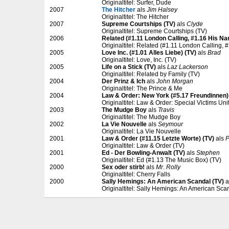
Originaltitel: Surfer, Dude
2007
The Hitcher
als
Jim Halsey
Originaltitel: The Hitcher
2007
Supreme Courtships (TV)
als
Clyde
Originaltitel: Supreme Courtships (TV)
2006
Related (#1.11 London Calling, #1.16 His Na
Originaltitel: Related (#1.11 London Calling, 
2005
Love Inc. (#1.01 Alles Liebe) (TV)
als
Brad
Originaltitel: Love, Inc. (TV)
2005
Life on a Stick (TV)
als
Laz Lackerson
Originaltitel: Related by Family (TV)
2004
Der Prinz & Ich
als
John Morgan
Originaltitel: The Prince & Me
2004
Law & Order: New York (#5.17 Freundinnen)
Originaltitel: Law & Order: Special Victims Uni
2003
The Mudge Boy
als
Travis
Originaltitel: The Mudge Boy
2002
La Vie Nouvelle
als
Seymour
Originaltitel: La Vie Nouvelle
2001
Law & Order (#11.15 Letzte Worte) (TV)
als
P
Originaltitel: Law & Order (TV)
2001
Ed - Der Bowling-Anwalt (TV)
als
Stephen
Originaltitel: Ed (#1.13 The Music Box) (TV)
2000
Sex oder stirb!
als
Mr. Rolly
Originaltitel: Cherry Falls
2000
Sally Hemings: An American Scandal (TV)
a
Originaltitel: Sally Hemings: An American Sca