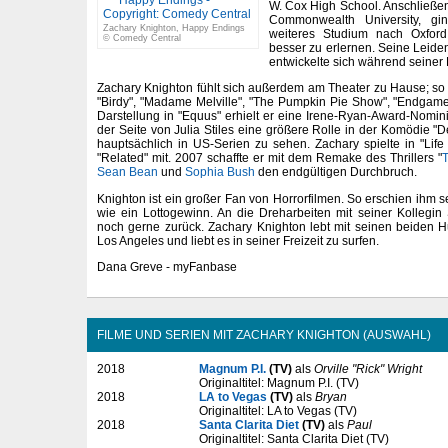
W. Cox High School. Anschließen
Commonwealth University, gin
Zachary Knighton, Happy Endings
weiteres Studium nach Oxfor
© Comedy Central
besser zu erlernen. Seine Leiden
entwickelte sich während seiner 
Zachary Knighton fühlt sich außerdem am Theater zu Hause; so 
"Birdy", "Madame Melville", "The Pumpkin Pie Show", "Endgame
Darstellung in "Equus" erhielt er eine Irene-Ryan-Award-Nom
der Seite von Julia Stiles eine größere Rolle in der Komödie "De
hauptsächlich in US-Serien zu sehen. Zachary spielte in "Life 
"Related" mit. 2007 schaffte er mit dem Remake des Thrillers "
T
Sean Bean
und
Sophia Bush
den endgültigen Durchbruch.
Knighton ist ein großer Fan von Horrorfilmen. So erschien ihm se
wie ein Lottogewinn. An die Dreharbeiten mit seiner Kollegi
noch gerne zurück. Zachary Knighton lebt mit seinen beiden 
Los Angeles und liebt es in seiner Freizeit zu surfen.
Dana Greve - myFanbase
FILME UND SERIEN MIT ZACHARY KNIGHTON (AUSWAHL)
2018
Magnum P.I.
(TV)
als
Orville "Rick" Wright
Originaltitel: Magnum P.I. (TV)
2018
LA to Vegas
(TV)
als
Bryan
Originaltitel: LA to Vegas (TV)
2018
Santa Clarita Diet
(TV)
als
Paul
Originaltitel: Santa Clarita Diet (TV)