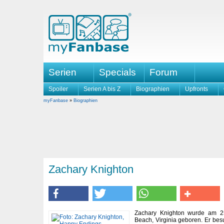
Serien
Specials
Forum
Spoiler
Serien A bis Z
Biographien
Upfronts
myFanbase
»
Biographien
Zachary Knighton
Zachary Knighton wurde am 25
Beach, Virginia geboren. Er bes