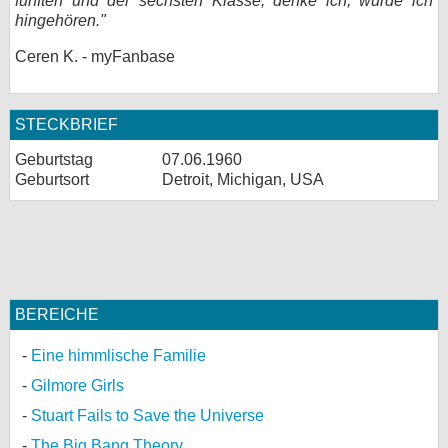
fünften und der sechsten Klasse, denke ich, würde ich
hingehören."
Ceren K. - myFanbase
STECKBRIEF
Geburtstag
07.06.1960
Geburtsort
Detroit, Michigan, USA
BEREICHE
Eine himmlische Familie
Gilmore Girls
Stuart Fails to Save the Universe
The Big Bang Theory