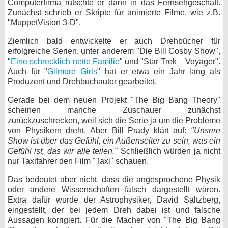
Computerfirma rutschte er dann in das Fernsehgeschäft.
Zunächst schrieb er Skripte für animierte Filme, wie z.B.
bei X
"MuppetVision 3-D".
bei Facebook
Ziemlich bald entwickelte er auch Drehbücher für
erfolgreiche Serien, unter anderem "Die Bill Cosby Show",
"
Eine schrecklich nette Familie
" und "Star Trek – Voyager".
Kontakt
Auch für "
Gilmore Girls
" hat er etwa ein Jahr lang als
Produzent und Drehbuchautor gearbeitet.
Nutzungsbedingungen
Gerade bei dem neuen Projekt "The Big Bang Theory"
scheinen manche Zuschauer zunächst
Datenschutz
zurückzuschrecken, weil sich die Serie ja um die Probleme
von Physikern dreht. Aber Bill Prady klärt auf:
"Unsere
Cookie-Einstellungen
Show ist über das Gefühl, ein Außenseiter zu sein, was ein
Gefühl ist, das wir alle teilen."
Schließlich würden ja nicht
Impressum
nur Taxifahrer den Film "Taxi" schauen.
Desktop-Ansicht
Das bedeutet aber nicht, dass die angesprochene Physik
myFanbase
oder andere Wissenschaften falsch dargestellt wären.
Extra dafür wurde der Astrophysiker, David Saltzberg,
eingestellt, der bei jedem Dreh dabei ist und falsche
Aussagen korrigiert. Für die Macher von "The Big Bang