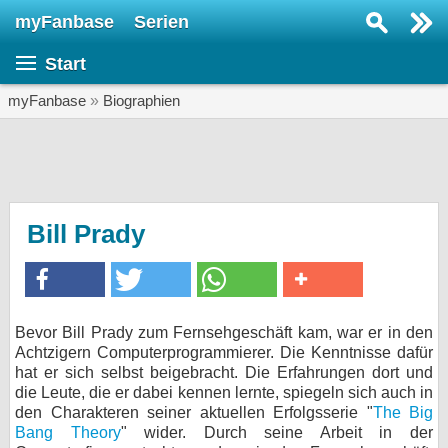
myFanbase
Serien
Serie suchen...
Start
Home
SERIEN
myFanbase
»
Biographien
Serien
Kolumnen
Interviews
Bill Prady
Veranstaltungen
KULTUR
Specials
Bevor Bill Prady zum Fernsehgeschäft kam, war er in den
Achtzigern Computerprogrammierer. Die Kenntnisse dafür
SERVICE
hat er sich selbst beigebracht. Die Erfahrungen dort und
Gewinnspiele
die Leute, die er dabei kennen lernte, spiegeln sich auch in
den Charakteren seiner aktuellen Erfolgsserie "
The Big
Bang Theory
" wider. Durch seine Arbeit in der
Forum