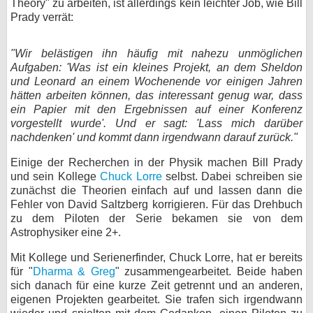
Theory" zu arbeiten, ist allerdings kein leichter Job, wie Bill
Prady verrät:
"Wir belästigen ihn häufig mit nahezu unmöglichen
Aufgaben: 'Was ist ein kleines Projekt, an dem Sheldon
und Leonard an einem Wochenende vor einigen Jahren
hätten arbeiten können, das interessant genug war, dass
ein Papier mit den Ergebnissen auf einer Konferenz
vorgestellt wurde'. Und er sagt: 'Lass mich darüber
nachdenken' und kommt dann irgendwann darauf zurück."
Einige der Recherchen in der Physik machen Bill Prady
und sein Kollege
Chuck Lorre
selbst. Dabei schreiben sie
zunächst die Theorien einfach auf und lassen dann die
Fehler von David Saltzberg korrigieren. Für das Drehbuch
zu dem Piloten der Serie bekamen sie von dem
Astrophysiker eine 2+.
Mit Kollege und Serienerfinder, Chuck Lorre, hat er bereits
für "
Dharma & Greg
" zusammengearbeitet. Beide haben
sich danach für eine kurze Zeit getrennt und an anderen,
eigenen Projekten gearbeitet. Sie trafen sich irgendwann