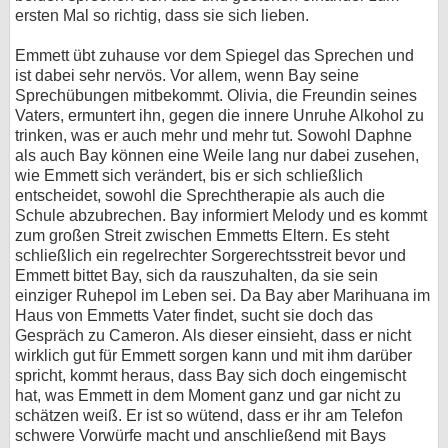
ersten Mal so richtig, dass sie sich lieben.
Emmett übt zuhause vor dem Spiegel das Sprechen und
ist dabei sehr nervös. Vor allem, wenn Bay seine
Sprechübungen mitbekommt. Olivia, die Freundin seines
Vaters, ermuntert ihn, gegen die innere Unruhe Alkohol zu
trinken, was er auch mehr und mehr tut. Sowohl Daphne
als auch Bay können eine Weile lang nur dabei zusehen,
wie Emmett sich verändert, bis er sich schließlich
entscheidet, sowohl die Sprechtherapie als auch die
Schule abzubrechen. Bay informiert Melody und es kommt
zum großen Streit zwischen Emmetts Eltern. Es steht
schließlich ein regelrechter Sorgerechtsstreit bevor und
Emmett bittet Bay, sich da rauszuhalten, da sie sein
einziger Ruhepol im Leben sei. Da Bay aber Marihuana im
Haus von Emmetts Vater findet, sucht sie doch das
Gespräch zu Cameron. Als dieser einsieht, dass er nicht
wirklich gut für Emmett sorgen kann und mit ihm darüber
spricht, kommt heraus, dass Bay sich doch eingemischt
hat, was Emmett in dem Moment ganz und gar nicht zu
schätzen weiß. Er ist so wütend, dass er ihr am Telefon
schwere Vorwürfe macht und anschließend mit Bays