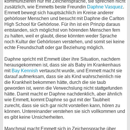
kommunizieren nur mit Zeichensprache, sie sprechen nicht
zusätzlich, wie Emmetts beste Freundin
Daphne Vasquez
.
bei X
Emmett bewegt sich hauptsächlich im Kreise anderer
gehörloser Menschen und besucht mit Daphne die Carlton
bei Facebook
High School für Gehörlose. Für ihn ist ein Prinzip daraus
entstanden, sich möglichst von hörenden Menschen fern
zu halten, weil er glaubt, diese könnten weder Sprache
Kontakt
noch Kultur der Gehörlosen verstehen, und somit sei keine
echte Freundschaft oder gar Beziehung möglich.
Nutzungsbedingungen
Daphne spricht mit Emmett über ihre Situation, nachdem
Datenschutz
herausgekommen ist, dass sie als Baby im Krankenhaus
mit
Bay Kennish
vertauscht wurde, und Emmett macht sie
darauf aufmerksam, dass sie als Kind wahrscheinlich nie
Cookie-Einstellungen
die Krankheit bekommen hätte, durch die sie taub
geworden ist, wenn die Verwechslung nicht stattgefunden
Impressum
hätte. Damit macht er Daphne nachdenklich, aber ähnlich
Desktop-Ansicht
wie Emmett, kommt Daphne so gut mit der Taubheit
zurecht, dass sie sich gar nicht vorstellen kann, hören zu
myFanbase
können. Untereinander verstehen sie sich vollkommen und
es gibt keine Unsicherheiten.
Manchmal macht Emmett sich in Zeichensprache über