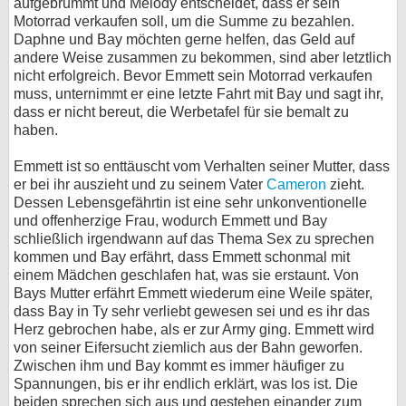
aufgebrummt und Melody entscheidet, dass er sein
Motorrad verkaufen soll, um die Summe zu bezahlen.
Daphne und Bay möchten gerne helfen, das Geld auf
andere Weise zusammen zu bekommen, sind aber letztlich
nicht erfolgreich. Bevor Emmett sein Motorrad verkaufen
muss, unternimmt er eine letzte Fahrt mit Bay und sagt ihr,
dass er nicht bereut, die Werbetafel für sie bemalt zu
haben.
Emmett ist so enttäuscht vom Verhalten seiner Mutter, dass
er bei ihr auszieht und zu seinem Vater
Cameron
zieht.
Dessen Lebensgefährtin ist eine sehr unkonventionelle
und offenherzige Frau, wodurch Emmett und Bay
schließlich irgendwann auf das Thema Sex zu sprechen
kommen und Bay erfährt, dass Emmett schonmal mit
einem Mädchen geschlafen hat, was sie erstaunt. Von
Bays Mutter erfährt Emmett wiederum eine Weile später,
dass Bay in Ty sehr verliebt gewesen sei und es ihr das
Herz gebrochen habe, als er zur Army ging. Emmett wird
von seiner Eifersucht ziemlich aus der Bahn geworfen.
Zwischen ihm und Bay kommt es immer häufiger zu
Spannungen, bis er ihr endlich erklärt, was los ist. Die
beiden sprechen sich aus und gestehen einander zum