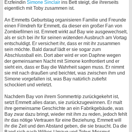
Erzfeindin
Simone Sinclair
ins Bett steigt, die ihrerseits
eigentlich mit Toby zusammen ist.
An Emmetts Geburtstag organisieren Familie und Freunde
einen Filmdreh für Emmett, da dieser ein großer Fan von
Zombiefilmen ist. Emmett wirkt auf Bay wie ausgewechselt,
als er sich bei ihr für seinen wütenden Ausbruch am Vortag
entschuldigt. Er versichert ihr, dass er mit ihr zusammen
sein möchte. Bald darauf lädt er sie sogar zum
Abschlussball ein. Dort aber wird er von Daphne wegen
der gemeinsamen Nacht mit Simone konfrontiert und er
sieht ein, dass er Bay die Wahrheit sagen muss. Er nimmt
sie mit nach draußen und beichtet, was zwischen ihm und
Simone vorgefallen ist, was Bay natürlich zutiefst
schockiert und verletzt.
Nachdem Bay von ihrem Sommertrip zurückgekehrt ist,
setzt Emmett alles daran, sie zurückzugewinnen. Er malt
ihre gemeinsame Geschichte an ein Fabrikgebäude, was
Bay zwar dazu bringt, wieder mit ihm zu reden, jedoch fehlt
ihr das nötige Vertrauen für eine Beziehung. Emmett will
ihr die Zeit und den Abstand geben, die sie braucht. Da die
Band sich nach Wilkes Umzug und Tobys Missmut