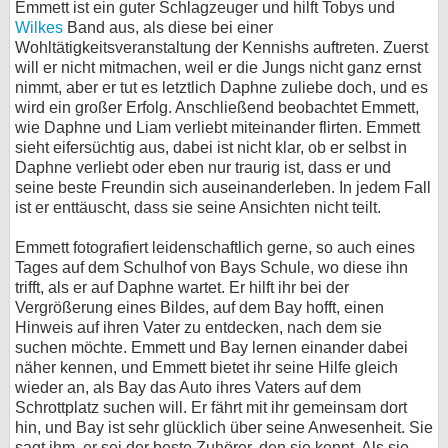
Emmett ist ein guter Schlagzeuger und hilft Tobys und
Wilkes
Band aus, als diese bei einer
Wohltätigkeitsveranstaltung der Kennishs auftreten. Zuerst
will er nicht mitmachen, weil er die Jungs nicht ganz ernst
nimmt, aber er tut es letztlich Daphne zuliebe doch, und es
wird ein großer Erfolg. Anschließend beobachtet Emmett,
wie Daphne und Liam verliebt miteinander flirten. Emmett
sieht eifersüchtig aus, dabei ist nicht klar, ob er selbst in
Daphne verliebt oder eben nur traurig ist, dass er und
seine beste Freundin sich auseinanderleben. In jedem Fall
ist er enttäuscht, dass sie seine Ansichten nicht teilt.
Emmett fotografiert leidenschaftlich gerne, so auch eines
Tages auf dem Schulhof von Bays Schule, wo diese ihn
trifft, als er auf Daphne wartet. Er hilft ihr bei der
Vergrößerung eines Bildes, auf dem Bay hofft, einen
Hinweis auf ihren Vater zu entdecken, nach dem sie
suchen möchte. Emmett und Bay lernen einander dabei
näher kennen, und Emmett bietet ihr seine Hilfe gleich
wieder an, als Bay das Auto ihres Vaters auf dem
Schrottplatz suchen will. Er fährt mit ihr gemeinsam dort
hin, und Bay ist sehr glücklich über seine Anwesenheit. Sie
sagt ihm, er sei der beste Zuhörer, den sie kennt. Als sie