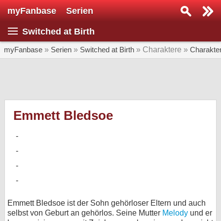
myFanbase
Serien
Serie suchen...
Switched at Birth
Home
SERIEN
myFanbase
»
Serien
»
Switched at Birth
» Charaktere »
Charakte
Serien
Kolumnen
Interviews
Emmett Bledsoe
Veranstaltungen
KULTUR
Specials
SERVICE
Gewinnspiele
Emmett Bledsoe ist der Sohn gehörloser Eltern und auch
selbst von Geburt an gehörlos. Seine Mutter
Melody
und er
Forum