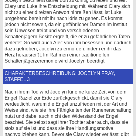
Jocelyn beschließt daher dort zukünftig zu leben und teilt
Clary und Luke ihre Entscheidung mit. Während Clary sich
nicht zu einer direkten Antwort hinreißen lässt, ist Luke
umgehend bereit mit ihr nach Idris zu gehen. Es kommt
jedoch nicht soweit, da ein gefährlicher Dämon im Institut
sein Unwesen treibt und von verschiedenen
Schattenjägern Besitz ergreift, die er zu gefährlichen Taten
verleitet. So wird auch Alec von ihm besessen und dadurch
dazu getrieben, Jocelyn zu ermorden, indem er ihr das
Herz herausreißt. Im Rahmen einer traditionellen
Schattenjägerzeremonie wird Jocelyn beerdigt.
CHARAKTERBESCHREIBUNG: JOCELYN FRAY,
STAFFEL 3
Nach ihrem Tod wird Jocelyn für eine kurze Zeit von dem
Engel Raziel zur Erde zurückgeschickt, damit sie Clary
verdeutlicht, warum die Engel unzufrieden mit der Art und
Weise sind, wie sie ihre Fähigkeiten der Runenerschaffung
nutzt und dabei auch nicht den Widerstand der Engel
beachtet. Sie selbst sagt ihrer Tochter aber auch, dass sie
stolz auf sie ist und dass sie ihre Handlungsmotive
nachvollziehen kann. Bevor sie Clary wieder verlässt, gibt