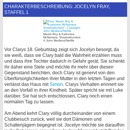
CHARAKTERBESCHREIBUNG: JOCELYN FRAY,
STAFFEL 1
Maxim Roy & Katherine
McNamara, Shadowhunters
© John Medland/Netflix
Vor Clarys 18. Geburtstag zeigt sich Jocelyn besorgt, da
sie weiß, dass sie Clary bald die Wahrheit erzählen muss
und dass ihre Tochter dadurch in Gefahr gerät. Sie schenkt
ihr daher eine Stele und möchte ihr mehr über diesen
Gegenstand berichten, doch Clary ist genervt von den
Überfürsorglichkeiten ihrer Mutter in den letzten Tagen und
verlässt das Haus mit
Simon
. Clarys Verhalten erinnert sie
an den Vorfall in ihrer Kindheit. Später spricht sie mit Luke
darüber. Sie hat sich entschlossen, Clary noch einen
normalen Tag zu lassen.
Am Abend kehrt Clary völlig durcheinander von einem
Clubbesuch zurück, weil sie dort Dämonen und
Schattenjägern begegnet ist. Jocelyn möchte sie daraufhin