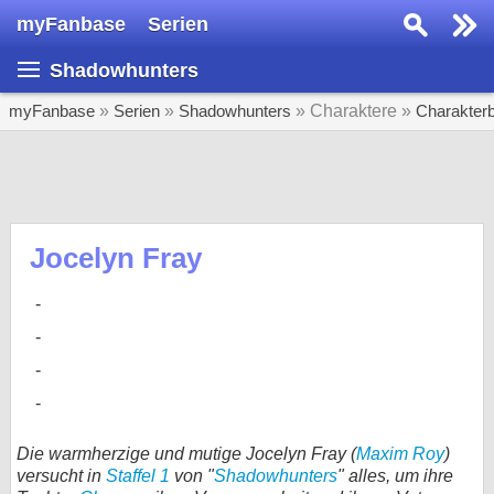
myFanbase
Serien
Serie suchen...
Shadowhunters
Home
SERIEN
myFanbase
»
Serien
»
Shadowhunters
» Charaktere »
Charakter
Serien
Kolumnen
Interviews
Jocelyn Fray
Veranstaltungen
KULTUR
Specials
SERVICE
Gewinnspiele
Die warmherzige und mutige Jocelyn Fray (
Maxim Roy
)
versucht in
Staffel 1
von "
Shadowhunters
" alles, um ihre
Forum