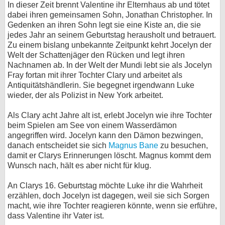
In dieser Zeit brennt Valentine ihr Elternhaus ab und tötet
dabei ihren gemeinsamen Sohn, Jonathan Christopher. In
Gedenken an ihren Sohn legt sie eine Kiste an, die sie
jedes Jahr an seinem Geburtstag herausholt und betrauert.
Zu einem bislang unbekannte Zeitpunkt kehrt Jocelyn der
Welt der Schattenjäger den Rücken und legt ihren
Nachnamen ab. In der Welt der Mundi lebt sie als Jocelyn
Fray fortan mit ihrer Tochter Clary und arbeitet als
Antiquitätshändlerin. Sie begegnet irgendwann Luke
wieder, der als Polizist in New York arbeitet.
Als Clary acht Jahre alt ist, erlebt Jocelyn wie ihre Tochter
beim Spielen am See von einem Wasserdämon
angegriffen wird. Jocelyn kann den Dämon bezwingen,
danach entscheidet sie sich
Magnus Bane
zu besuchen,
damit er Clarys Erinnerungen löscht. Magnus kommt dem
Wunsch nach, hält es aber nicht für klug.
An Clarys 16. Geburtstag möchte Luke ihr die Wahrheit
erzählen, doch Jocelyn ist dagegen, weil sie sich Sorgen
macht, wie ihre Tochter reagieren könnte, wenn sie erführe,
dass Valentine ihr Vater ist.