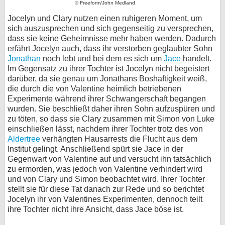
© Freeform/John Medland
Jocelyn und Clary nutzen einen ruhigeren Moment, um
sich auszusprechen und sich gegenseitig zu versprechen,
dass sie keine Geheimnisse mehr haben werden. Dadurch
erfährt Jocelyn auch, dass ihr verstorben geglaubter Sohn
Jonathan
noch lebt und bei dem es sich um
Jace
handelt.
Im Gegensatz zu ihrer Tochter ist Jocelyn nicht begeistert
darüber, da sie genau um Jonathans Boshaftigkeit weiß,
die durch die von Valentine heimlich betriebenen
Experimente während ihrer Schwangerschaft begangen
wurden. Sie beschließt daher ihren Sohn aufzuspüren und
zu töten, so dass sie Clary zusammen mit Simon von Luke
einschließen lässt, nachdem ihrer Tochter trotz des von
Aldertree
verhängten Hausarrests die Flucht aus dem
Institut gelingt. Anschließend spürt sie Jace in der
Gegenwart von Valentine auf und versucht ihn tatsächlich
zu ermorden, was jedoch von Valentine verhindert wird
und von Clary und Simon beobachtet wird. Ihrer Tochter
stellt sie für diese Tat danach zur Rede und so berichtet
Jocelyn ihr von Valentines Experimenten, dennoch teilt
ihre Tochter nicht ihre Ansicht, dass Jace böse ist.