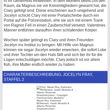
in ihr Geheimnis einweihen. In dem Moment betritt Dot den
Raum, da Magnus sie vor Kreismitgliedern gewarnt hat, die
Clary gefolgt sind. Diese erscheinen auch umgehend und
Jocelyn schickt Clary mit einer Portalscherbe durch ein
Portal auf die Polizeistation, ehe sie sich mit einem Trank
von Ragnor Fell in einen Zauberschlaf versetzt. Valentines
Männer entführen daraufhin ihren schlafenden Körper.
Wochen später gelingt es Clary und ihren Freunden
Jocelyn ins Institut zu bringen. Mit Hilfe von Magnus
können sie sogar Jocelyn wieder erwecken, die sofort Luke
und ihrer Tochter um den Hals fällt und sich bei ihr für die
Lügen entschuldigen möchte. Clary jedoch ist vor allem
froh, ihre Mutter endlich wieder zu haben.
CHARAKTERBESCHREIBUNG: JOCELYN FRAY,
STAFFEL 2
Maxim Roy, Katherine
McNamara, Isaiah Mustafa &
Alberto Rosende,
Shadowhunters