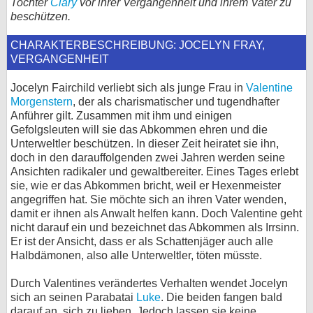
Tochter
Clary
vor ihrer Vergangenheit und ihrem Vater zu
beschützen.
bei X
CHARAKTERBESCHREIBUNG: JOCELYN FRAY,
bei Facebook
VERGANGENHEIT
Jocelyn Fairchild verliebt sich als junge Frau in
Valentine
Kontakt
Morgenstern
, der als charismatischer und tugendhafter
Anführer gilt. Zusammen mit ihm und einigen
Nutzungsbedingungen
Gefolgsleuten will sie das Abkommen ehren und die
Unterweltler beschützen. In dieser Zeit heiratet sie ihn,
Datenschutz
doch in den darauffolgenden zwei Jahren werden seine
Ansichten radikaler und gewaltbereiter. Eines Tages erlebt
Cookie-Einstellungen
sie, wie er das Abkommen bricht, weil er Hexenmeister
angegriffen hat. Sie möchte sich an ihren Vater wenden,
damit er ihnen als Anwalt helfen kann. Doch Valentine geht
Impressum
nicht darauf ein und bezeichnet das Abkommen als Irrsinn.
Desktop-Ansicht
Er ist der Ansicht, dass er als Schattenjäger auch alle
Halbdämonen, also alle Unterweltler, töten müsste.
myFanbase
Durch Valentines verändertes Verhalten wendet Jocelyn
sich an seinen Parabatai
Luke
. Die beiden fangen bald
darauf an, sich zu lieben. Jedoch lassen sie keine