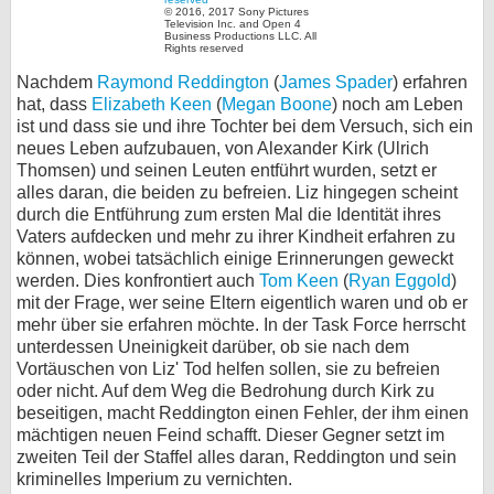
© 2016, 2017 Sony Pictures
Television Inc. and Open 4
Business Productions LLC. All
Rights reserved
Nachdem
Raymond Reddington
(
James Spader
) erfahren
hat, dass
Elizabeth Keen
(
Megan Boone
) noch am Leben
ist und dass sie und ihre Tochter bei dem Versuch, sich ein
neues Leben aufzubauen, von Alexander Kirk (Ulrich
Thomsen) und seinen Leuten entführt wurden, setzt er
alles daran, die beiden zu befreien. Liz hingegen scheint
durch die Entführung zum ersten Mal die Identität ihres
Vaters aufdecken und mehr zu ihrer Kindheit erfahren zu
können, wobei tatsächlich einige Erinnerungen geweckt
werden. Dies konfrontiert auch
Tom Keen
(
Ryan Eggold
)
mit der Frage, wer seine Eltern eigentlich waren und ob er
mehr über sie erfahren möchte. In der Task Force herrscht
unterdessen Uneinigkeit darüber, ob sie nach dem
Vortäuschen von Liz' Tod helfen sollen, sie zu befreien
oder nicht. Auf dem Weg die Bedrohung durch Kirk zu
beseitigen, macht Reddington einen Fehler, der ihm einen
mächtigen neuen Feind schafft. Dieser Gegner setzt im
zweiten Teil der Staffel alles daran, Reddington und sein
kriminelles Imperium zu vernichten.