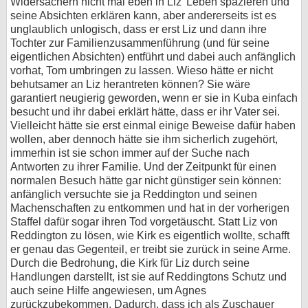
Widersachern nicht mal eben in Liz' Leben spazieren und
seine Absichten erklären kann, aber andererseits ist es
unglaublich unlogisch, dass er erst Liz und dann ihre
Tochter zur Familienzusammenführung (und für seine
eigentlichen Absichten) entführt und dabei auch anfänglich
vorhat, Tom umbringen zu lassen. Wieso hätte er nicht
behutsamer an Liz herantreten können? Sie wäre
garantiert neugierig geworden, wenn er sie in Kuba einfach
besucht und ihr dabei erklärt hätte, dass er ihr Vater sei.
Vielleicht hätte sie erst einmal einige Beweise dafür haben
wollen, aber dennoch hätte sie ihm sicherlich zugehört,
immerhin ist sie schon immer auf der Suche nach
Antworten zu ihrer Familie. Und der Zeitpunkt für einen
normalen Besuch hätte gar nicht günstiger sein können:
anfänglich versuchte sie ja Reddington und seinen
Machenschaften zu entkommen und hat in der vorherigen
Staffel dafür sogar ihren Tod vorgetäuscht. Statt Liz von
Reddington zu lösen, wie Kirk es eigentlich wollte, schafft
er genau das Gegenteil, er treibt sie zurück in seine Arme.
Durch die Bedrohung, die Kirk für Liz durch seine
Handlungen darstellt, ist sie auf Reddingtons Schutz und
auch seine Hilfe angewiesen, um Agnes
zurückzubekommen. Dadurch, dass ich als Zuschauer