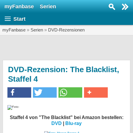
myFanbase
Serien
Serie suchen...
Start
Home
SERIEN
myFanbase
»
Serien
»
DVD-Rezensionen
Serien
Kolumnen
Interviews
DVD-Rezension: The Blacklist,
Staffel 4
Veranstaltungen
KULTUR
Specials
SERVICE
Gewinnspiele
Staffel 4 von "The Blacklist" bei Amazon bestellen:
DVD
|
Blu-ray
Forum