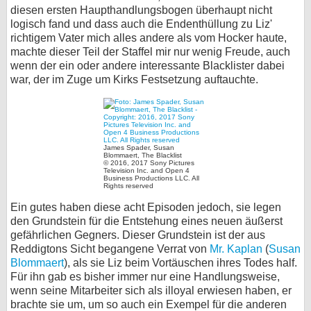
diesen ersten Haupthandlungsbogen überhaupt nicht
logisch fand und dass auch die Endenthüllung zu Liz'
richtigem Vater mich alles andere als vom Hocker haute,
machte dieser Teil der Staffel mir nur wenig Freude, auch
wenn der ein oder andere interessante Blacklister dabei
war, der im Zuge um Kirks Festsetzung auftauchte.
James Spader, Susan
Blommaert, The Blacklist
© 2016, 2017 Sony Pictures
Television Inc. and Open 4
Business Productions LLC. All
Rights reserved
Ein gutes haben diese acht Episoden jedoch, sie legen
den Grundstein für die Entstehung eines neuen äußerst
gefährlichen Gegners. Dieser Grundstein ist der aus
Reddigtons Sicht begangene Verrat von
Mr. Kaplan
(
Susan
Blommaert
), als sie Liz beim Vortäuschen ihres Todes half.
Für ihn gab es bisher immer nur eine Handlungsweise,
wenn seine Mitarbeiter sich als illoyal erwiesen haben, er
brachte sie um, um so auch ein Exempel für die anderen