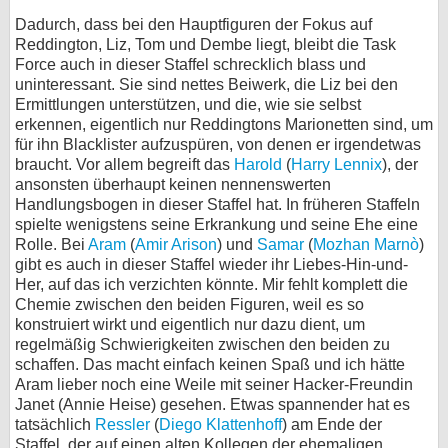
Dadurch, dass bei den Hauptfiguren der Fokus auf
Reddington, Liz, Tom und Dembe liegt, bleibt die Task
Force auch in dieser Staffel schrecklich blass und
uninteressant. Sie sind nettes Beiwerk, die Liz bei den
Ermittlungen unterstützen, und die, wie sie selbst
erkennen, eigentlich nur Reddingtons Marionetten sind, um
für ihn Blacklister aufzuspüren, von denen er irgendetwas
braucht. Vor allem begreift das
Harold
(
Harry Lennix
), der
ansonsten überhaupt keinen nennenswerten
Handlungsbogen in dieser Staffel hat. In früheren Staffeln
spielte wenigstens seine Erkrankung und seine Ehe eine
Rolle. Bei
Aram
(
Amir Arison
) und
Samar
(
Mozhan Marnò
)
gibt es auch in dieser Staffel wieder ihr Liebes-Hin-und-
Her, auf das ich verzichten könnte. Mir fehlt komplett die
Chemie zwischen den beiden Figuren, weil es so
konstruiert wirkt und eigentlich nur dazu dient, um
regelmäßig Schwierigkeiten zwischen den beiden zu
schaffen. Das macht einfach keinen Spaß und ich hätte
Aram lieber noch eine Weile mit seiner Hacker-Freundin
Janet (Annie Heise) gesehen. Etwas spannender hat es
tatsächlich
Ressler
(
Diego Klattenhoff
) am Ende der
Staffel, der auf einen alten Kollegen der ehemaligen