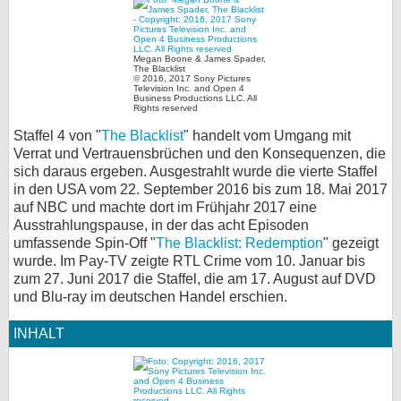
bei X
Megan Boone & James Spader,
bei Facebook
The Blacklist
© 2016, 2017 Sony Pictures
Television Inc. and Open 4
Business Productions LLC. All
Rights reserved
Kontakt
Staffel 4 von "
The Blacklist
" handelt vom Umgang mit
Verrat und Vertrauensbrüchen und den Konsequenzen, die
Nutzungsbedingungen
sich daraus ergeben. Ausgestrahlt wurde die vierte Staffel
in den USA vom 22. September 2016 bis zum 18. Mai 2017
Datenschutz
auf NBC und machte dort im Frühjahr 2017 eine
Ausstrahlungspause, in der das acht Episoden
Cookie-Einstellungen
umfassende Spin-Off "
The Blacklist: Redemption
" gezeigt
wurde. Im Pay-TV zeigte RTL Crime vom 10. Januar bis
Impressum
zum 27. Juni 2017 die Staffel, die am 17. August auf DVD
und Blu-ray im deutschen Handel erschien.
Desktop-Ansicht
myFanbase
INHALT