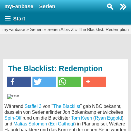
myFanbase
Serien
Serie suchen...
Start
Home
SERIEN
myFanbase
»
Serien
»
Serien A bis Z
»
The Blacklist: Redemption
Serien
Kolumnen
Interviews
The Blacklist: Redemption
Veranstaltungen
KULTUR
Specials
SERVICE
Während
Staffel 3
von "
The Blacklist
" gab NBC bekannt,
dass ein von Serienerfinder Jon Bokenkamp entwickeltes
Gewinnspiele
Spin-Off
rund um die Blacklister
Tom Keen
(
Ryan Eggold
)
und
Matias Solomon
(
Edi Gathegi
) in Planung sei. Weitere
Forum
Hauptcharaktere und das Konzept der neuen Serie wurden