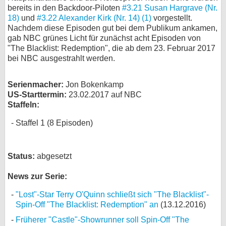
bereits in den Backdoor-Piloten
#3.21 Susan Hargrave (Nr.
bei X
18)
und
#3.22 Alexander Kirk (Nr. 14) (1)
vorgestellt.
Nachdem diese Episoden gut bei dem Publikum ankamen,
bei Facebook
gab NBC grünes Licht für zunächst acht Episoden von
"The Blacklist: Redemption", die ab dem 23. Februar 2017
bei NBC ausgestrahlt werden.
Kontakt
Serienmacher:
Jon Bokenkamp
Nutzungsbedingungen
US-Starttermin:
23.02.2017 auf NBC
Staffeln:
Datenschutz
Staffel 1 (8 Episoden)
Cookie-Einstellungen
Impressum
Status:
abgesetzt
Desktop-Ansicht
News zur Serie:
myFanbase
"Lost"-Star Terry O'Quinn schließt sich "The Blacklist"-
Spin-Off "The Blacklist: Redemption" an
(13.12.2016)
Früherer "Castle"-Showrunner soll Spin-Off "The