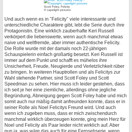
Scott Foley, Felicity
© capelight pictures
Und auch wenn es in "Felicity" viele interessante und
unterschiedliche Charaktere gibt, lebt die Serie durch ihre
Protagonistin. Eine wirklich zauberhafte Keri Russell
verkörpert die liebenswerte, wenn auch manchmal etwas
naive und weltfremde, aber immer authentische Felicity.
Die Rolle wurde mit der damals noch 22-jährigen
Schauspielerin einfach großartig besetzt. Keri Russell ist
immer auf dem Punkt und schafft es mühelos ihre
Unsicherheit, Freude, Neugierde und Verletzlichkeit rüber
zu bringen. In weiteren Hauptrollen und als Felicitys zur
Wahl stehende Partner, sind Scott Foley und Scott
Speedman zu sehen. Hier muss ich leider gestehen, dass
ich seit je her eine ziemliche, allerdings ohne jegliche
Begründung, Abneigung gegen Scott Foley habe und mich
somit auch nur mäßig damit anfreunden konnte, dass er in
seiner Rolle als Noel Felicitys Freund wird. Und auch
wenn ich zugeben muss, dass er mich zwischendurch
manchmal wirklich überzeugen konnte, ging mein Herz für
Noel und Felicity als Paar leider nicht wirklich auf. Aber
nun ja, was wäre das auch für eine Fernsehserie, wenn