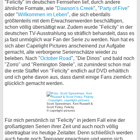
"Felicity" im deutschen Fernsehen lief, durch andere
ähnliche Formate, wie "
Dawson's Creek
", "
Party of Five
"
oder "
Willkommen im Leben
", die sich ebenfalls
größtenteils mit dem Erwachsenwerden beschäftigen,
schon völlig übersättigt war. Zudem wurde "Felicity" in der
deutschen TV-Ausstrahlung so sträflich behandelt, dass es
ja fast unmöglich war Fan der Serie zu werden. Nun hat es
sich aber Capelight Pictures anscheinend zur Aufgabe
gemacht, alte verborgene Serienschätze wieder zu
beleben. Nach "
October Road
", "Die Dinos" und bald noch
"Zorro" und "Remington Steele", ist zumindest schon mal
die erste Staffel von "Felicity" endlich auf DVD erhältlich
und ich gehe davon aus, dass damit einige Fans ziemlich
glücklich gemacht werden.
Scott Speedman, Keri Russell &
Scott Foley, Felicity
© capelight pictures
Für mich persönlich ist "Felicity" in jedem Fall eine der
großartigsten Serien ihrer Zeit und auch noch völlig
übertragbar ins heutige Zeitalter. Denn schließlich werden
auch heute noch Teenager erwachsen und wenn sich