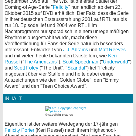
September 1998 auf The WB, ist die erste Staffel der
Coming-of Age-Serie "
Felicity
" nun endlich ab dem 23.
bei X
Oktober 2015 auf DVD erhältlich. Der Fakt, dass die Serie
in ihrer deutschen Erstausstrahlung 2001 auf RTL nur bis
bei Facebook
zur 18. Episode lief und 2004 von RTL II im
Nachtprogramm nur sporadisch in einem unregelmäßigen
Rhythmus ausgestrahlt wurde, macht diese
Kontakt
Veröffentlichung für Fans der Serie natürlich besonders
interessant. Entwickelt von
J.J. Abrams
und
Matt Reeves
Nutzungsbedingungen
und mit vielen heute bekannten Darstellern, wie
Keri
Russel
("
The Americans
"),
Scott Speedman
("
Underworld
")
Datenschutz
und
Scott Foley
("The Unit", "
Scandal
") lief "Felicity"
insgesamt über vier Staffeln und holte dabei einige
Auszeichungen wie den "Golden Globe", den "Emmy
Cookie-Einstellungen
Award" und den "Teen Choice Award".
Impressum
INHALT
Desktop-Ansicht
myFanbase
© capelight pictures
Eigentlich ist der weitere Werdegang der 17-jährigen
Felicity Porter
(Keri Russel) nach ihrem Highschool-