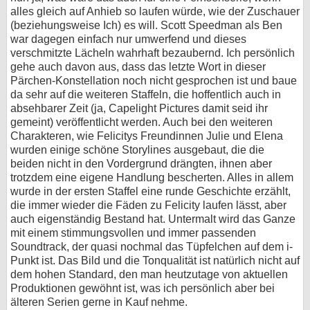
alles gleich auf Anhieb so laufen würde, wie der Zuschauer
(beziehungsweise Ich) es will. Scott Speedman als Ben
war dagegen einfach nur umwerfend und dieses
verschmitzte Lächeln wahrhaft bezaubernd. Ich persönlich
gehe auch davon aus, dass das letzte Wort in dieser
Pärchen-Konstellation noch nicht gesprochen ist und baue
da sehr auf die weiteren Staffeln, die hoffentlich auch in
absehbarer Zeit (ja, Capelight Pictures damit seid ihr
gemeint) veröffentlicht werden. Auch bei den weiteren
Charakteren, wie Felicitys Freundinnen Julie und Elena
wurden einige schöne Storylines ausgebaut, die die
beiden nicht in den Vordergrund drängten, ihnen aber
trotzdem eine eigene Handlung bescherten. Alles in allem
wurde in der ersten Staffel eine runde Geschichte erzählt,
die immer wieder die Fäden zu Felicity laufen lässt, aber
auch eigenständig Bestand hat. Untermalt wird das Ganze
mit einem stimmungsvollen und immer passenden
Soundtrack, der quasi nochmal das Tüpfelchen auf dem i-
Punkt ist. Das Bild und die Tonqualität ist natürlich nicht auf
dem hohen Standard, den man heutzutage von aktuellen
Produktionen gewöhnt ist, was ich persönlich aber bei
älteren Serien gerne in Kauf nehme.