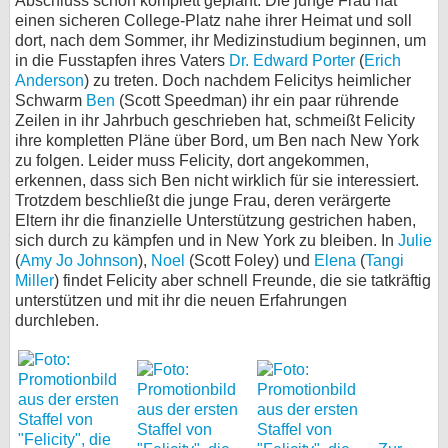
Abschluss schon komplett geplant. Die junge Frau hat
einen sicheren College-Platz nahe ihrer Heimat und soll
dort, nach dem Sommer, ihr Medizinstudium beginnen, um
in die Fusstapfen ihres Vaters
Dr. Edward Porter
(
Erich
Anderson
) zu treten. Doch nachdem Felicitys heimlicher
Schwarm
Ben
(Scott Speedman) ihr ein paar rührende
Zeilen in ihr Jahrbuch geschrieben hat, schmeißt Felicity
ihre kompletten Pläne über Bord, um Ben nach New York
zu folgen. Leider muss Felicity, dort angekommen,
erkennen, dass sich Ben nicht wirklich für sie interessiert.
Trotzdem beschließt die junge Frau, deren verärgerte
Eltern ihr die finanzielle Unterstützung gestrichen haben,
sich durch zu kämpfen und in New York zu bleiben. In
Julie
(
Amy Jo Johnson
),
Noel
(Scott Foley) und
Elena
(
Tangi
Miller
) findet Felicity aber schnell Freunde, die sie tatkräftig
unterstützen und mit ihr die neuen Erfahrungen
durchleben.