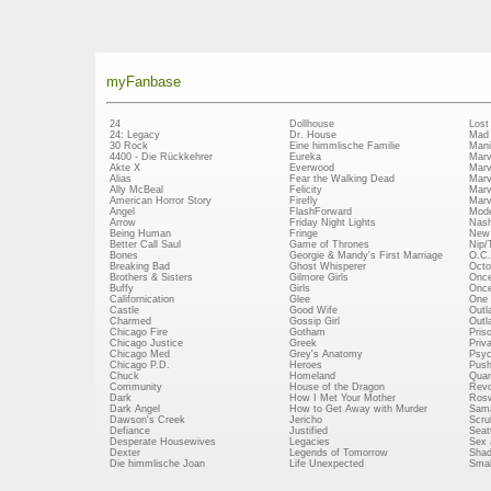
myFanbase
24
Dollhouse
Lost
24: Legacy
Dr. House
Mad
30 Rock
Eine himmlische Familie
Mani
4400 - Die Rückkehrer
Eureka
Marv
Akte X
Everwood
Marv
Alias
Fear the Walking Dead
Marv
Ally McBeal
Felicity
Marv
American Horror Story
Firefly
Marv
Angel
FlashForward
Mode
Arrow
Friday Night Lights
Nash
Being Human
Fringe
New 
Better Call Saul
Game of Thrones
Nip/
Bones
Georgie & Mandy's First Marriage
O.C.
Breaking Bad
Ghost Whisperer
Octo
Brothers & Sisters
Gilmore Girls
Once
Buffy
Girls
Once
Californication
Glee
One 
Castle
Good Wife
Outl
Charmed
Gossip Girl
Outl
Chicago Fire
Gotham
Pris
Chicago Justice
Greek
Priv
Chicago Med
Grey's Anatomy
Psy
Chicago P.D.
Heroes
Push
Chuck
Homeland
Quan
Community
House of the Dragon
Revo
Dark
How I Met Your Mother
Rosw
Dark Angel
How to Get Away with Murder
Sam
Dawson's Creek
Jericho
Scru
Defiance
Justified
Seatt
Desperate Housewives
Legacies
Sex 
Dexter
Legends of Tomorrow
Shad
Die himmlische Joan
Life Unexpected
Small