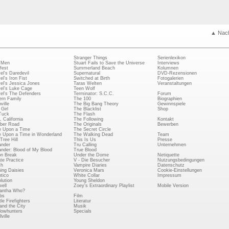
▲ Nac
Stranger Things
Serienlexikon
 Men
Stuart Fails to Save the Universe
Interviews
fest
Summerland Beach
Kolumnen
el's Daredevil
Supernatural
DVD-Rezensionen
el's Iron Fist
Switched at Birth
Fotogalerien
el's Jessica Jones
Taras Welten
Veranstaltungen
el's Luke Cage
Teen Wolf
el's The Defenders
Terminator: S.C.C.
Forum
rn Family
The 100
Biographien
ville
The Big Bang Theory
Gewinnspiele
Girl
The Blacklist
Shop
Tuck
The Flash
, California
The Following
Kontakt
ber Road
The Originals
Bewerben
 Upon a Time
The Secret Circle
 Upon a Time in Wonderland
The Walking Dead
Team
Tree Hill
This Is Us
Presse
ander
Tru Calling
Unternehmen
ander: Blood of My Blood
True Blood
on Break
Under the Dome
Netiquette
ate Practice
V - Die Besucher
Nutzungsbedingungen
ch
Vampire Diaries
Datenschutz
ing Daisies
Veronica Mars
Cookie-Einstellungen
tico
White Collar
Impressum
lution
Young Sheldon
ell
Zoey's Extraordinary Playlist
Mobile Version
antha Who?
bs
Film
le Firefighters
Literatur
and the City
Musik
owhunters
Specials
ville