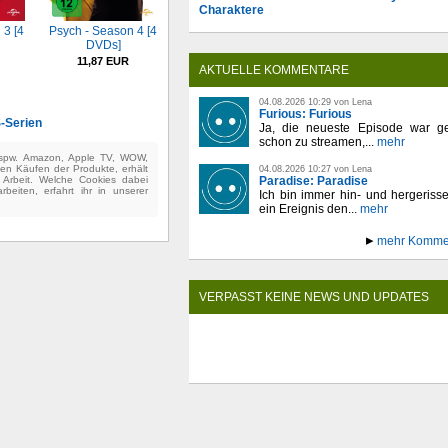
Charaktere
 3 [4
Psych - Season 4 [4
DVDs]
11,87 EUR
AKTUELLE KOMMENTARE
04.08.2026 10:29 von Lena
Furious: Furious
S-Serien
Ja, die neueste Episode war ge
schon zu streamen,...
mehr
(bspw. Amazon, Apple TV, WOW,
ten Käufen der Produkte, erhält
04.08.2026 10:27 von Lena
Paradise: Paradise
e Arbeit. Welche Cookies dabei
beiten, erfahrt ihr in unserer
Ich bin immer hin- und hergeriss
ein Ereignis den...
mehr
mehr Komme
VERPASST KEINE NEWS UND UPDATES