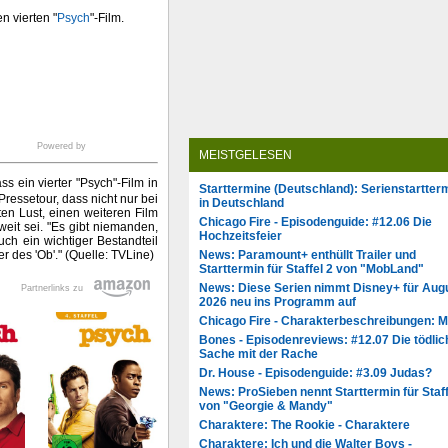
n vierten "
Psych
"-Film.
Powered by
MEISTGELESEN
s ein vierter "Psych"-Film in
Starttermine (Deutschland): Serienstartter
Pressetour, dass nicht nur bei
in Deutschland
en Lust, einen weiteren Film
Chicago Fire - Episodenguide: #12.06 Die
weit sei. "Es gibt niemanden,
Hochzeitsfeier
ch ein wichtiger Bestandteil
News: Paramount+ enthüllt Trailer und
er des 'Ob'." (Quelle: TVLine)
Starttermin für Staffel 2 von "MobLand"
News: Diese Serien nimmt Disney+ für Aug
Partnerlinks zu
2026 neu ins Programm auf
Chicago Fire - Charakterbeschreibungen: 
Bones - Episodenreviews: #12.07 Die tödlic
Sache mit der Rache
Dr. House - Episodenguide: #3.09 Judas?
News: ProSieben nennt Starttermin für Staff
von "Georgie & Mandy"
Charaktere: The Rookie - Charaktere
Charaktere: Ich und die Walter Boys -