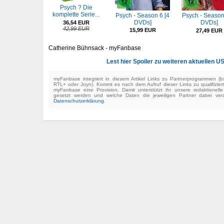
Psych ? Die
komplette Serie...
Psych - Season 6 [4
Psych - Season
DVDs]
DVDs]
36,54 EUR
42,99 EUR
15,99 EUR
27,49 EUR
Catherine Bühnsack - myFanbase
Lest hier Spoiler zu weiteren aktuellen U
myFanbase integriert in diesem Artikel Links zu Partnerprogrammen 
RTL+ oder Joyn). Kommt es nach dem Aufruf dieser Links zu qualifizier
myFanbase eine Provision. Damit unterstützt ihr unsere redaktionell
gesetzt werden und welche Daten die jeweiligen Partner dabei verar
Datenschutzerklärung
.