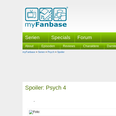
Serien
Specials
Forum
About
Episoden
Reviews
Charaktere
Darste
myFanbase
»
Serien
»
Psych
»
Spoiler
Spoiler: Psych 4