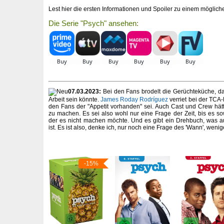
Lest hier die ersten Informationen und Spoiler zu einem mögliche
Die Serie "Psych" ansehen:
07.03.2023:
Bei den Fans brodelt die Gerüchteküche, das
Arbeit sein könnte.
James Roday Rodríguez
verriet bei der TCA-
den Fans der "Appetit vorhanden" sei. Auch Cast und Crew hätt
zu machen. Es sei also wohl nur eine Frage der Zeit, bis es so
der es nicht machen möchte. Und es gibt ein Drehbuch, was au
ist. Es ist also, denke ich, nur noch eine Frage des 'Wann', wenig
-15%