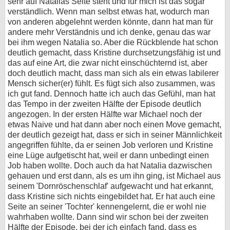
sehr auf Natalias Seite steht und für mich ist das sogar
verständlich. Wenn man selbst etwas hat, wodurch man
von anderen abgelehnt werden könnte, dann hat man für
andere mehr Verständnis und ich denke, genau das war
bei ihm wegen Natalia so. Aber die Rückblende hat schon
deutlich gemacht, dass Kristine durchsetzungsfähig ist und
das auf eine Art, die zwar nicht einschüchternd ist, aber
doch deutlich macht, dass man sich als ein etwas labilerer
Mensch sicher(er) fühlt. Es fügt sich also zusammen, was
ich gut fand. Dennoch hatte ich auch das Gefühl, man hat
das Tempo in der zweiten Hälfte der Episode deutlich
angezogen. In der ersten Hälfte war Michael noch der
etwas Naive und hat dann aber noch einen Move gemacht,
der deutlich gezeigt hat, dass er sich in seiner Männlichkeit
angegriffen fühlte, da er seinen Job verloren und Kristine
eine Lüge aufgetischt hat, weil er dann unbedingt einen
Job haben wollte. Doch auch da hat Natalia dazwischen
gehauen und erst dann, als es um ihn ging, ist Michael aus
seinem 'Dornröschenschlaf' aufgewacht und hat erkannt,
dass Kristine sich nichts eingebildet hat. Er hat auch eine
Seite an seiner 'Tochter' kennengelernt, die er wohl nie
wahrhaben wollte. Dann sind wir schon bei der zweiten
Hälfte der Episode, bei der ich einfach fand, dass es