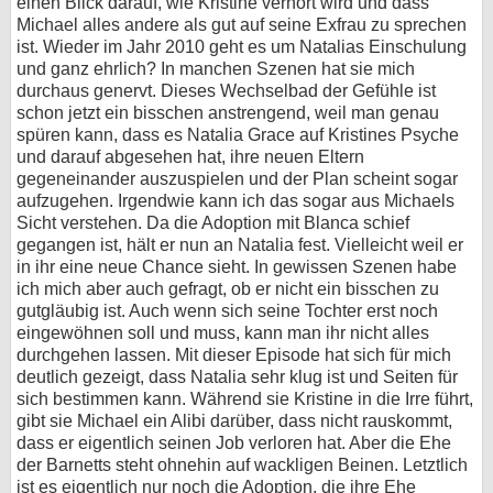
einen Blick darauf, wie Kristine verhört wird und dass
Michael alles andere als gut auf seine Exfrau zu sprechen
ist. Wieder im Jahr 2010 geht es um Natalias Einschulung
und ganz ehrlich? In manchen Szenen hat sie mich
durchaus genervt. Dieses Wechselbad der Gefühle ist
schon jetzt ein bisschen anstrengend, weil man genau
spüren kann, dass es Natalia Grace auf Kristines Psyche
und darauf abgesehen hat, ihre neuen Eltern
gegeneinander auszuspielen und der Plan scheint sogar
aufzugehen. Irgendwie kann ich das sogar aus Michaels
Sicht verstehen. Da die Adoption mit Blanca schief
gegangen ist, hält er nun an Natalia fest. Vielleicht weil er
in ihr eine neue Chance sieht. In gewissen Szenen habe
ich mich aber auch gefragt, ob er nicht ein bisschen zu
gutgläubig ist. Auch wenn sich seine Tochter erst noch
eingewöhnen soll und muss, kann man ihr nicht alles
durchgehen lassen. Mit dieser Episode hat sich für mich
deutlich gezeigt, dass Natalia sehr klug ist und Seiten für
sich bestimmen kann. Während sie Kristine in die Irre führt,
gibt sie Michael ein Alibi darüber, dass nicht rauskommt,
dass er eigentlich seinen Job verloren hat. Aber die Ehe
der Barnetts steht ohnehin auf wackligen Beinen. Letztlich
ist es eigentlich nur noch die Adoption, die ihre Ehe