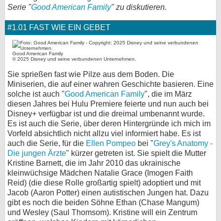
Serie "
Good American Family
" zu diskutieren.
bei X
#1.01 FAST WIE EIN GEBET
bei Facebook
Good American Family
© 2025 Disney und seine verbundenen Unternehmen.
Kontakt
Sie sprießen fast wie Pilze aus dem Boden. Die
Miniserien, die auf einer wahren Geschichte basieren. Eine
Nutzungsbedingungen
solche ist auch "
Good American Family
", die im März
diesen Jahres bei Hulu Premiere feierte und nun auch bei
Datenschutz
Disney+ verfügbar ist und die dreimal umbenannt wurde.
Es ist auch die Serie, über deren Hintergründe ich mich im
Cookie-Einstellungen
Vorfeld absichtlich nicht allzu viel informiert habe. Es ist
auch die Serie, für die
Ellen Pompeo
bei "
Grey's Anatomy -
Impressum
Die jungen Ärzte
" kürzer getreten ist. Sie spielt die Mutter
Kristine Barnett, die im Jahr 2010 das ukrainische
Desktop-Ansicht
kleinwüchsige Mädchen Natalie Grace (Imogen Faith
myFanbase
Reid) (die diese Rolle großartig spielt) adoptiert und mit
Jacob (Aaron Potter) einen autistischen Jungen hat. Dazu
gibt es noch die beiden Söhne Ethan (Chase Mangum)
und Wesley (Saul Thomsom). Kristine will ein Zentrum