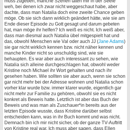
muss zugeben, manche Szenen taten mir in der Seele
weh, bei denen ich zwar nicht weggeschaut habe, aber
dachte, dass man Natalia doch eine zweite Chance geben
möge. Ob sie sich dann wirklich geändert hätte, wie sie am
Ende dieser Episode zu Gott gesagt und darum gebeten
hat, man möge ihr helfen? Ich weiß es nicht. Ich weiß aber,
dass man diesmal auch Natalia übel mitgespielt hat und
das, obwohl Menschen wie Val oder auch JJ (
Jane Adams
)
sie gar nicht wirklich kennen bzw. nicht näher kennen und
manche Kinder nicht so unschuldig sind, wie sie
behaupten. Es war aber auch interessant zu sehen, wie
Natalia sich alleine durchgeschlagen hat, obwohl weder
Kristine noch Michael ihr Wort gehalten und nach ihr
gesehen haben. Wie sollten sie aber auch, wenn sie schon
gar nicht mehr bei der Adresse wohnen und Natalia schon
vorher klar wurde bzw. immer klarer wurde, eigentlich gar
nicht mehr zur Familie zu gehören, obwohl sie es nicht
konkret als Beweis hatte. Letztlich ist aber das Buch der
Beweis und was man als Zuschauer*in bereits aus der
letzten Episode wusste, dass Kristine darüber selbst
entscheiden kann, was in ihr Buch kommt und was nicht.
Demnach bin ich mir nicht sicher, ob der ganze TV-Auftritt
von Kristine real war. Ich muss aber sagen, dass Ellen