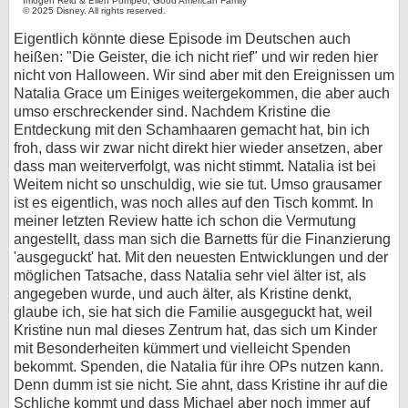
Imogen Reid & Ellen Pompeo, Good American Family
© 2025 Disney. All rights reserved.
Eigentlich könnte diese Episode im Deutschen auch
heißen: "Die Geister, die ich nicht rief" und wir reden hier
nicht von Halloween. Wir sind aber mit den Ereignissen um
Natalia Grace um Einiges weitergekommen, die aber auch
umso erschreckender sind. Nachdem Kristine die
Entdeckung mit den Schamhaaren gemacht hat, bin ich
froh, dass wir zwar nicht direkt hier wieder ansetzen, aber
dass man weiterverfolgt, was nicht stimmt. Natalia ist bei
Weitem nicht so unschuldig, wie sie tut. Umso grausamer
ist es eigentlich, was noch alles auf den Tisch kommt. In
meiner letzten Review hatte ich schon die Vermutung
angestellt, dass man sich die Barnetts für die Finanzierung
'ausgeguckt' hat. Mit den neuesten Entwicklungen und der
möglichen Tatsache, dass Natalia sehr viel älter ist, als
angegeben wurde, und auch älter, als Kristine denkt,
glaube ich, sie hat sich die Familie ausgeguckt hat, weil
Kristine nun mal dieses Zentrum hat, das sich um Kinder
mit Besonderheiten kümmert und vielleicht Spenden
bekommt. Spenden, die Natalia für ihre OPs nutzen kann.
Denn dumm ist sie nicht. Sie ahnt, dass Kristine ihr auf die
Schliche kommt und dass Michael aber noch immer auf