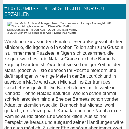
#1.07 DU MUSST DIE GESCHICHTE NUR GUT
ERZÄHLEN
Mark Duplass & Imogen Reid, Good American Family
© 2025 Disney. All rights reserved.; Disney/Ser Baffo
Wir stehen kurz vor dem Finale dieser außergewöhnlichen
Miniserie, die irgendwie in weiten Teilen sehr zum Gruseln
ist. Immer mehr Puzzleteile fügen sich zusammen, die
zeigen, welches Leid Natalia Grace durch die Barnetts
zugefügt worden ist. Zwar lebt sie seit einiger Zeit bei den
Mans, jedoch will sie dennoch ihr Recht einfordern und
dafür springen wir einige Male in der Zeit zurück und in
gewissem Maße wird auch Michael ins Zentrum des
Geschehens gestellt. Die Barnetts leben mittlerweile in
Kanada – ohne Natalia natürlich. Wie ich schon einmal
schrieb, erschien mir die Ehe der Barnetts schon vor der
Adaption ziemlich wacklig. Dennoch hat Michael wohl
gedacht, ein Umzug nach Kanada und ohne Natalia in der
Familie würde diese Ehe wieder kitten. Aus seiner
Perspektive heraus und aufgrund seiner Handlungen wäre
das auch möglich. Zu einer Ehe gehören aber immer zwei