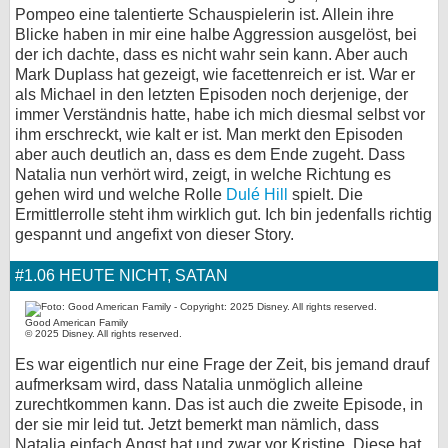
Pompeo eine talentierte Schauspielerin ist. Allein ihre
Blicke haben in mir eine halbe Aggression ausgelöst, bei
der ich dachte, dass es nicht wahr sein kann. Aber auch
Mark Duplass hat gezeigt, wie facettenreich er ist. War er
als Michael in den letzten Episoden noch derjenige, der
immer Verständnis hatte, habe ich mich diesmal selbst vor
ihm erschreckt, wie kalt er ist. Man merkt den Episoden
aber auch deutlich an, dass es dem Ende zugeht. Dass
Natalia nun verhört wird, zeigt, in welche Richtung es
gehen wird und welche Rolle
Dulé Hill
spielt. Die
Ermittlerrolle steht ihm wirklich gut. Ich bin jedenfalls richtig
gespannt und angefixt von dieser Story.
#1.06 HEUTE NICHT, SATAN
Good American Family
© 2025 Disney. All rights reserved.
Es war eigentlich nur eine Frage der Zeit, bis jemand drauf
aufmerksam wird, dass Natalia unmöglich alleine
zurechtkommen kann. Das ist auch die zweite Episode, in
der sie mir leid tut. Jetzt bemerkt man nämlich, dass
Natalia einfach Angst hat und zwar vor Kristine. Diese hat