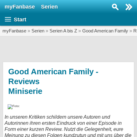
myFanbase
Serien
Serie suchen...
Start
Home
SERIEN
myFanbase
»
Serien
»
Serien A bis Z
»
Good American Family
»
R
Serien
Kolumnen
Interviews
Good American Family -
Reviews
Veranstaltungen
Miniserie
KULTUR
Specials
SERVICE
In unseren Kritiken schildern unsere Autoren und
Gewinnspiele
Autorinnen ihren ersten Eindruck von einer Episode in
Form einer kurzen Review. Nutzt die Gelegenheit, eure
Forum
Meinung zu diesen Folgen kundzutun und mit uns über die