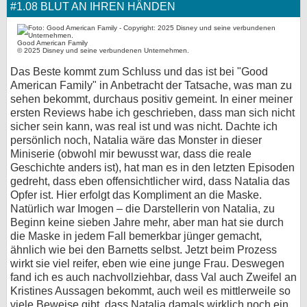
#1.08 BLUT AN IHREN HÄNDEN
Good American Family
© 2025 Disney und seine verbundenen Unternehmen.
Das Beste kommt zum Schluss und das ist bei "Good
American Family" in Anbetracht der Tatsache, was man zu
sehen bekommt, durchaus positiv gemeint. In einer meiner
ersten Reviews habe ich geschrieben, dass man sich nicht
sicher sein kann, was real ist und was nicht. Dachte ich
persönlich noch, Natalia wäre das Monster in dieser
Miniserie (obwohl mir bewusst war, dass die reale
Geschichte anders ist), hat man es in den letzten Episoden
gedreht, dass eben offensichtlicher wird, dass Natalia das
Opfer ist. Hier erfolgt das Kompliment an die Maske.
Natürlich war Imogen – die Darstellerin von Natalia, zu
Beginn keine sieben Jahre mehr, aber man hat sie durch
die Maske in jedem Fall bemerkbar jünger gemacht,
ähnlich wie bei den Barnetts selbst. Jetzt beim Prozess
wirkt sie viel reifer, eben wie eine junge Frau. Deswegen
fand ich es auch nachvollziehbar, dass Val auch Zweifel an
Kristines Aussagen bekommt, auch weil es mittlerweile so
viele Beweise gibt, dass Natalia damals wirklich noch ein