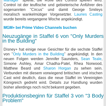
Manager
" spielte, die Rolle des Control spielen wird.
Control ist der teuflische und gebieterische Anführer des
sogenannten "Circus" und damit George Smileys
moralisch wankelmütiger Vorgesetzter.
Lauries Casting
wurde bereits vergangene Woche angekündigt.
MGM+ bei Prime Video Channels buchen
Neuzugänge in Staffel 6 von "Only Murders
in the Building"
Disney+ hat einige neue Gesichter für die sechste Staffel
von "
Only Murders in the Building
" angekündigt. In den
neuen Folgen werden Jennifer Saunders,
Sean Teale
,
Simone Ashley, Amar Chadha-Patel, Rhea Norwood,
Matthew Beard und
Sharon Horgan
zu sehen sein.
Verbunden mit diesem vorwiegend britischen und irischen
Cast wird deutlich, dass die neue Staffel im Vereinigten
Königreich gedreht wird. Details zur Handlung wurden
bisher allerdings noch nicht bekannt gegeben.
Produktionsbeginn für Staffel 3 von "3 Body
Problem"