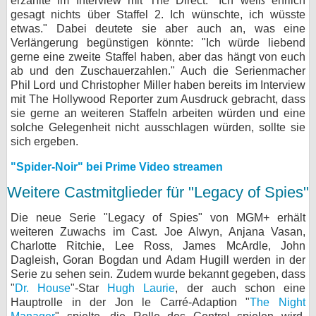
erzählte im Interview mit The Direct: "Ich weiß ehrlich
gesagt nichts über Staffel 2. Ich wünschte, ich wüsste
etwas." Dabei deutete sie aber auch an, was eine
Verlängerung begünstigen könnte: "Ich würde liebend
gerne eine zweite Staffel haben, aber das hängt von euch
ab und den Zuschauerzahlen." Auch die Serienmacher
Phil Lord und Christopher Miller haben bereits im Interview
mit The Hollywood Reporter zum Ausdruck gebracht, dass
sie gerne an weiteren Staffeln arbeiten würden und eine
solche Gelegenheit nicht ausschlagen würden, sollte sie
sich ergeben.
"Spider-Noir" bei Prime Video streamen
Weitere Castmitglieder für "Legacy of Spies"
Die neue Serie "Legacy of Spies" von MGM+ erhält
weiteren Zuwachs im Cast. Joe Alwyn, Anjana Vasan,
Charlotte Ritchie, Lee Ross, James McArdle, John
Dagleish, Goran Bogdan und Adam Hugill werden in der
Serie zu sehen sein. Zudem wurde bekannt gegeben, dass
"
Dr. House
"-Star
Hugh Laurie
, der auch schon eine
Hauptrolle in der Jon le Carré-Adaption "
The Night