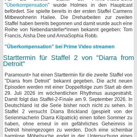
"
Überkompensation
" wurde Holmes in den Hauptcast
befördert. Sie spielte bereits in der ersten Staffel Carmens
Mitbewohnerin Hailee. Die Dreharbeiten zur zweiten
Staffel haben bereits begonnen und damit wurde auch eine
Reihe von Nebendarsteller*innen bekannt gegeben: Tom
Francis, Aisha Dee und AnnaSophia Robb.
"Überkompensation" bei Prime Video streamen
Starttermin für Staffel 2 von "Diarra from
Detroit"
Paramount+ hat einen Starttermin für die zweite Staffel von
"Diarra from Detroit" bekannt gegeben. Die acht neuen
Episoden werden mit einer Doppelfolge zum Start ab dem
29. Juli 2026 im wöchentlichen Rhythmus ausgestrahlt.
Damit folgt das Staffel-2-Finale am 9. September 2026. In
Deutschland ist die Serie bisher noch nicht zu sehen. In
Staffel 2 versucht Diarra Brickland (gespielt von der
Serienmacherin Diarra Kilpatrick) einen tollen Sommer zu
haben, ohne erneut in ein gefährliches Geheimnis in
Detroit hineingezogen zu werden. Doch eine scheinbar
harmlose Möbelsuche endet in der Untersuchung eines