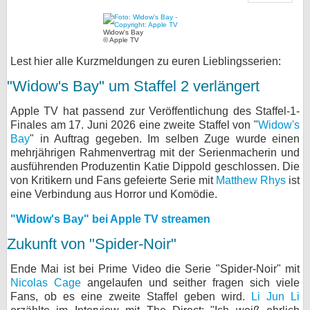
bei X
Widow's Bay
© Apple TV
bei Facebook
Lest hier alle Kurzmeldungen zu euren Lieblingsserien:
"Widow's Bay" um Staffel 2 verlängert
Kontakt
Apple TV hat passend zur Veröffentlichung des Staffel-1-
Nutzungsbedingungen
Finales am 17. Juni 2026 eine zweite Staffel von "
Widow's
Bay
" in Auftrag gegeben. Im selben Zuge wurde einen
mehrjährigen Rahmenvertrag mit der Serienmacherin und
Datenschutz
ausführenden Produzentin Katie Dippold geschlossen. Die
von Kritikern und Fans gefeierte Serie mit
Matthew Rhys
ist
Cookie-Einstellungen
eine Verbindung aus Horror und Komödie.
Impressum
"Widow's Bay" bei Apple TV streamen
Desktop-Ansicht
Zukunft von "Spider-Noir"
myFanbase
Ende Mai ist bei Prime Video die Serie "Spider-Noir" mit
Nicolas Cage
angelaufen und seither fragen sich viele
Fans, ob es eine zweite Staffel geben wird.
Li Jun Li