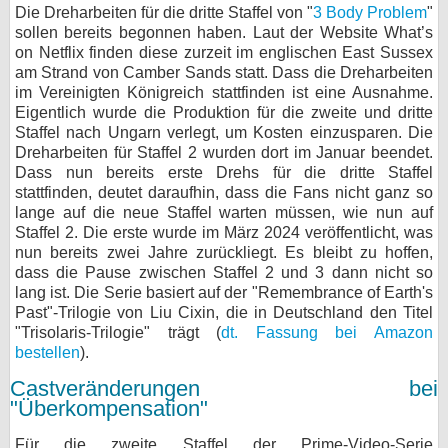
Die Dreharbeiten für die dritte Staffel von "
3 Body Problem
"
sollen bereits begonnen haben. Laut der Website What’s
on Netflix finden diese zurzeit im englischen East Sussex
am Strand von Camber Sands statt. Dass die Dreharbeiten
im Vereinigten Königreich stattfinden ist eine Ausnahme.
Eigentlich wurde die Produktion für die zweite und dritte
Staffel nach Ungarn verlegt, um Kosten einzusparen. Die
Dreharbeiten für Staffel 2 wurden dort im Januar beendet.
Dass nun bereits erste Drehs für die dritte Staffel
stattfinden, deutet daraufhin, dass die Fans nicht ganz so
lange auf die neue Staffel warten müssen, wie nun auf
Staffel 2. Die erste wurde im März 2024 veröffentlicht, was
nun bereits zwei Jahre zurückliegt. Es bleibt zu hoffen,
dass die Pause zwischen Staffel 2 und 3 dann nicht so
lang ist. Die Serie basiert auf der "Remembrance of Earth's
Past"-Trilogie von Liu Cixin, die in Deutschland den Titel
"Trisolaris-Trilogie" trägt (
dt. Fassung bei Amazon
bestellen
).
Castveränderungen bei
"Überkompensation"
Für die zweite Staffel der Prime-Video-Serie