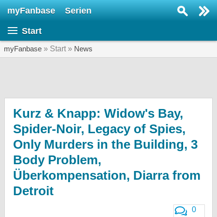
myFanbase
Serien
Serie suchen...
Start
Home
SERIEN
myFanbase
» Start »
News
Serien
Kolumnen
Interviews
Kurz & Knapp: Widow's Bay,
Spider-Noir, Legacy of Spies,
Veranstaltungen
Only Murders in the Building, 3
KULTUR
Body Problem,
Specials
Überkompensation, Diarra from
SERVICE
Detroit
Gewinnspiele
Forum
0