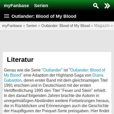
myFanbase
Serien
Serie suchen...
Outlander: Blood of My Blood
Home
SERIEN
myFanbase
»
Serien
»
Outlander: Blood of My Blood
» Magazin »
Serien
Kolumnen
Interviews
Literatur
Veranstaltungen
Genau wie die Serie "
Outlander
" ist "
Outlander: Blood of
KULTUR
My Blood
" eine Adaption der Highland-Saga von
Diana
Gabaldon
, deren erster Band mit dem gleichnamigen Titel
Specials
1991 erschien und in Deutschland mit der ersten
Veröffentlichung 1995 den Titel "Feuer und Stein" erhielt.
SERVICE
In den darauf folgenden Jahren brachte die Autorin in
Gewinnspiele
unregelmäßigen Abständen weitere Fortsetzungen heraus,
die in Rückblicken und Erinnerungen auch die Geschichte
Forum
der Hauptfiguren der Prequel-Serie preisgaben. Hier findet