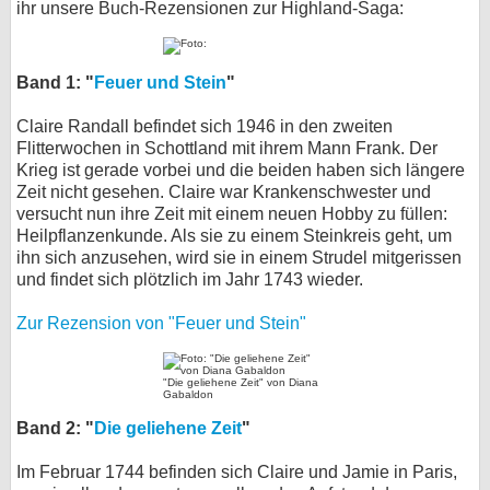
ihr unsere Buch-Rezensionen zur Highland-Saga:
bei X
bei Facebook
Band 1: "
Feuer und Stein
"
Claire Randall befindet sich 1946 in den zweiten
Flitterwochen in Schottland mit ihrem Mann Frank. Der
Kontakt
Krieg ist gerade vorbei und die beiden haben sich längere
Zeit nicht gesehen. Claire war Krankenschwester und
Nutzungsbedingungen
versucht nun ihre Zeit mit einem neuen Hobby zu füllen:
Heilpflanzenkunde. Als sie zu einem Steinkreis geht, um
Datenschutz
ihn sich anzusehen, wird sie in einem Strudel mitgerissen
und findet sich plötzlich im Jahr 1743 wieder.
Cookie-Einstellungen
Zur Rezension von "Feuer und Stein"
Impressum
Desktop-Ansicht
"Die geliehene Zeit" von Diana
Gabaldon
myFanbase
Band 2: "
Die geliehene Zeit
"
Im Februar 1744 befinden sich Claire und Jamie in Paris,