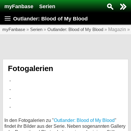
myFanbase
Serien
Serie suchen...
Outlander: Blood of My Blood
Home
SERIEN
myFanbase
»
Serien
»
Outlander: Blood of My Blood
» Magazin »
Serien
Kolumnen
Interviews
Fotogalerien
Veranstaltungen
KULTUR
Specials
SERVICE
Gewinnspiele
In den Fotogalerien zu "
Outlander: Blood of My Blood
"
findet ihr Bilder aus der Serie. Neben sogenannten Gallery
Forum