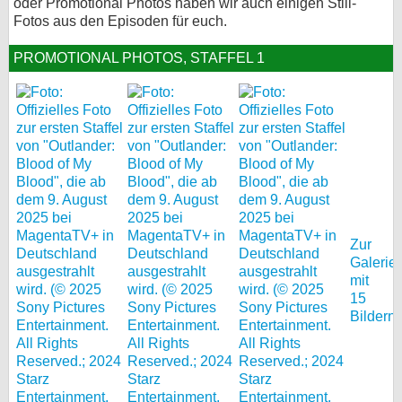
oder Promotional Photos haben wir auch einigen Still-
Fotos aus den Episoden für euch.
bei X
PROMOTIONAL PHOTOS, STAFFEL 1
bei Facebook
Kontakt
Nutzungsbedingungen
Datenschutz
Cookie-Einstellungen
Zur
Galerie
Impressum
mit
15
Desktop-Ansicht
Bildern
myFanbase