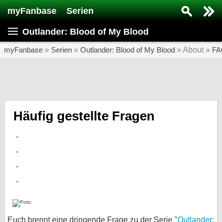
myFanbase
Serien
Serie suchen...
Outlander: Blood of My Blood
Home
SERIEN
myFanbase
»
Serien
»
Outlander: Blood of My Blood
» About »
FA
Serien
Kolumnen
Interviews
Häufig gestellte Fragen
Veranstaltungen
KULTUR
Specials
SERVICE
Gewinnspiele
Forum
Euch brennt eine dringende Frage zu der Serie "
Outlander: