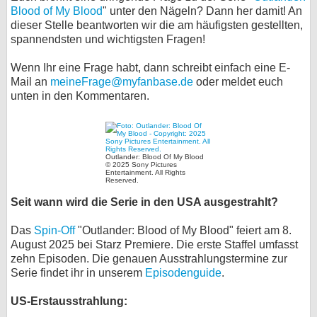
Blood of My Blood
" unter den Nägeln? Dann her damit! An
bei X
dieser Stelle beantworten wir die am häufigsten gestellten,
spannendsten und wichtigsten Fragen!
bei Facebook
Wenn Ihr eine Frage habt, dann schreibt einfach eine E-
Mail an
meineFrage@myfanbase.de
oder meldet euch
unten in den Kommentaren.
Kontakt
Nutzungsbedingungen
Datenschutz
Outlander: Blood Of My Blood
© 2025 Sony Pictures
Entertainment. All Rights
Reserved.
Cookie-Einstellungen
Seit wann wird die Serie in den USA ausgestrahlt?
Impressum
Das
Spin-Off
"Outlander: Blood of My Blood" feiert am 8.
Desktop-Ansicht
August 2025 bei Starz Premiere. Die erste Staffel umfasst
zehn Episoden. Die genauen Ausstrahlungstermine zur
myFanbase
Serie findet ihr in unserem
Episodenguide
.
US-Erstausstrahlung: