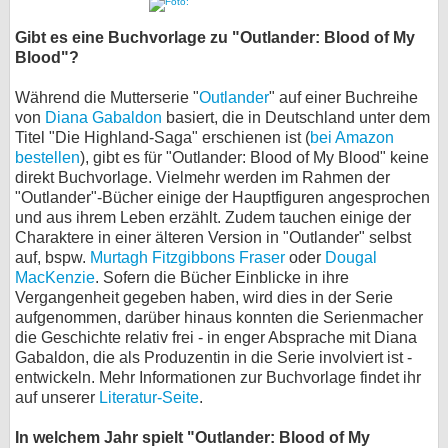
Gibt es eine Buchvorlage zu "Outlander: Blood of My
Blood"?
Während die Mutterserie "
Outlander
" auf einer Buchreihe
von
Diana Gabaldon
basiert, die in Deutschland unter dem
Titel "Die Highland-Saga" erschienen ist (
bei Amazon
bestellen
), gibt es für "Outlander: Blood of My Blood" keine
direkt Buchvorlage. Vielmehr werden im Rahmen der
"Outlander"-Bücher einige der Hauptfiguren angesprochen
und aus ihrem Leben erzählt. Zudem tauchen einige der
Charaktere in einer älteren Version in "Outlander" selbst
auf, bspw.
Murtagh Fitzgibbons Fraser
oder
Dougal
MacKenzie
. Sofern die Bücher Einblicke in ihre
Vergangenheit gegeben haben, wird dies in der Serie
aufgenommen, darüber hinaus konnten die Serienmacher
die Geschichte relativ frei - in enger Absprache mit Diana
Gabaldon, die als Produzentin in die Serie involviert ist -
entwickeln. Mehr Informationen zur Buchvorlage findet ihr
auf unserer
Literatur-Seite
.
In welchem Jahr spielt "Outlander: Blood of My