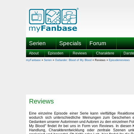
Serien
Specials
Forum
About
Episoden
Reviews
Charaktere
Darste
myFanbase
»
Serien
»
Outlander: Blood of My Blood
» Reviews »
Episodenreviews
Reviews
Eine einzelne Episode einer Serie kann vielfältige Reaktio
wodurch sich unterschiedliche Meinungen zum Geschehen ent
Gedanken unserer Autorinnen und Autoren zu den einzelnen Fol
My Blood" findet ihr bei uns in Form von Reviews. In diesen K
Handlung, Charakterentwicklung oder zentrale Szenen unt