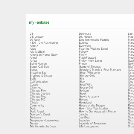
myFanbase
24
Dollhouse
Lost
24: Legacy
Dr. House
Mad
30 Rock
Eine himmlische Familie
Mani
4400 - Die Rückkehrer
Eureka
Marv
Akte X
Everwood
Marv
Alias
Fear the Walking Dead
Marv
Ally McBeal
Felicity
Marv
American Horror Story
Firefly
Marv
Angel
FlashForward
Mode
Arrow
Friday Night Lights
Nash
Being Human
Fringe
New 
Better Call Saul
Game of Thrones
Nip/
Bones
Georgie & Mandy's First Marriage
O.C.
Breaking Bad
Ghost Whisperer
Octo
Brothers & Sisters
Gilmore Girls
Once
Buffy
Girls
Once
Californication
Glee
One 
Castle
Good Wife
Outl
Charmed
Gossip Girl
Outl
Chicago Fire
Gotham
Pris
Chicago Justice
Greek
Priv
Chicago Med
Grey's Anatomy
Psy
Chicago P.D.
Heroes
Push
Chuck
Homeland
Quan
Community
House of the Dragon
Revo
Dark
How I Met Your Mother
Rosw
Dark Angel
How to Get Away with Murder
Sam
Dawson's Creek
Jericho
Scru
Defiance
Justified
Seatt
Desperate Housewives
Legacies
Sex 
Dexter
Legends of Tomorrow
Shad
Die himmlische Joan
Life Unexpected
Small