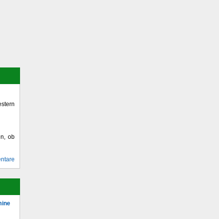
stern
en, ob
ntare
mine