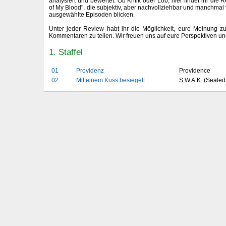
analysiert und bewertet. Ob Kritik oder Lob, hier findet ihr die
of My Blood", die subjektiv, aber nachvollziehbar und manchmal v
ausgewählte Episoden blicken.
Unter jeder Review habt ihr die Möglichkeit, eure Meinung z
Kommentaren zu teilen. Wir freuen uns auf eure Perspektiven u
1. Staffel
01
Providenz
Providence
02
Mit einem Kuss besiegelt
S.W.A.K. (Sealed