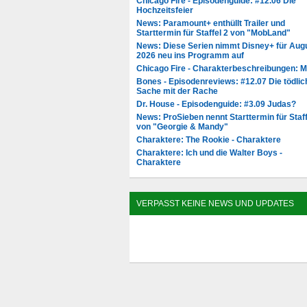
Chicago Fire - Episodenguide: #12.06 Die
Hochzeitsfeier
News: Paramount+ enthüllt Trailer und
Starttermin für Staffel 2 von "MobLand"
News: Diese Serien nimmt Disney+ für Aug
2026 neu ins Programm auf
Chicago Fire - Charakterbeschreibungen: 
Bones - Episodenreviews: #12.07 Die tödlic
Sache mit der Rache
Dr. House - Episodenguide: #3.09 Judas?
News: ProSieben nennt Starttermin für Staff
von "Georgie & Mandy"
Charaktere: The Rookie - Charaktere
Charaktere: Ich und die Walter Boys -
Charaktere
VERPASST KEINE NEWS UND UPDATES