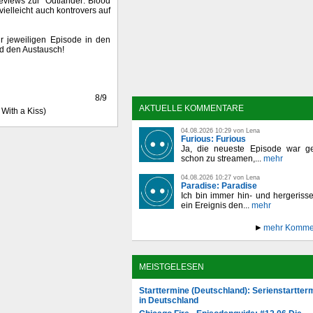
 Reviews zur "Outlander: Blood
ielleicht auch kontrovers auf
ur jeweiligen Episode in den
nd den Austausch!
8/9
AKTUELLE KOMMENTARE
 With a Kiss)
04.08.2026 10:29 von Lena
Furious: Furious
Ja, die neueste Episode war ge
schon zu streamen,...
mehr
04.08.2026 10:27 von Lena
Paradise: Paradise
Ich bin immer hin- und hergeriss
ein Ereignis den...
mehr
mehr Komme
MEISTGELESEN
Starttermine (Deutschland): Serienstartter
in Deutschland