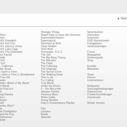
▲ Nac
Stranger Things
Serienlexikon
 Men
Stuart Fails to Save the Universe
Interviews
fest
Summerland Beach
Kolumnen
el's Daredevil
Supernatural
DVD-Rezensionen
el's Iron Fist
Switched at Birth
Fotogalerien
el's Jessica Jones
Taras Welten
Veranstaltungen
el's Luke Cage
Teen Wolf
el's The Defenders
Terminator: S.C.C.
Forum
rn Family
The 100
Biographien
ville
The Big Bang Theory
Gewinnspiele
Girl
The Blacklist
Shop
Tuck
The Flash
, California
The Following
Kontakt
ber Road
The Originals
Bewerben
 Upon a Time
The Secret Circle
 Upon a Time in Wonderland
The Walking Dead
Team
Tree Hill
This Is Us
Presse
ander
Tru Calling
Unternehmen
ander: Blood of My Blood
True Blood
on Break
Under the Dome
Netiquette
ate Practice
V - Die Besucher
Nutzungsbedingungen
ch
Vampire Diaries
Datenschutz
ing Daisies
Veronica Mars
Cookie-Einstellungen
tico
White Collar
Impressum
lution
Young Sheldon
ell
Zoey's Extraordinary Playlist
Mobile Version
antha Who?
bs
Film
le Firefighters
Literatur
and the City
Musik
owhunters
Specials
ville