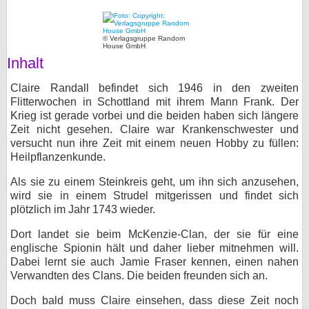
bei X
© Verlagsgruppe Random
House GmbH
bei Facebook
Inhalt
Claire Randall befindet sich 1946 in den zweiten
Kontakt
Flitterwochen in Schottland mit ihrem Mann Frank. Der
Krieg ist gerade vorbei und die beiden haben sich längere
Nutzungsbedingungen
Zeit nicht gesehen. Claire war Krankenschwester und
versucht nun ihre Zeit mit einem neuen Hobby zu füllen:
Datenschutz
Heilpflanzenkunde.
Als sie zu einem Steinkreis geht, um ihn sich anzusehen,
Cookie-Einstellungen
wird sie in einem Strudel mitgerissen und findet sich
plötzlich im Jahr 1743 wieder.
Impressum
Dort landet sie beim McKenzie-Clan, der sie für eine
Desktop-Ansicht
englische Spionin hält und daher lieber mitnehmen will.
myFanbase
Dabei lernt sie auch Jamie Fraser kennen, einen nahen
Verwandten des Clans. Die beiden freunden sich an.
Doch bald muss Claire einsehen, dass diese Zeit noch