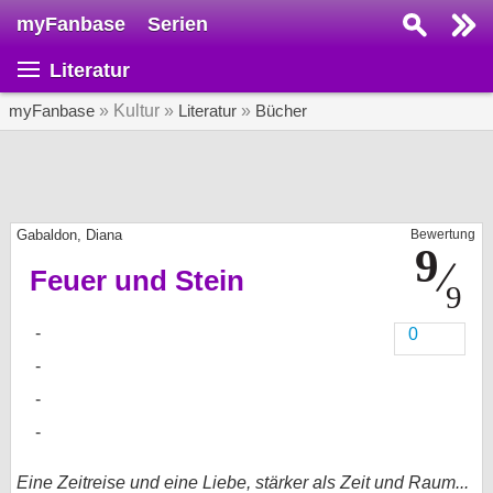
myFanbase
Serien
Serie suchen...
Literatur
Home
SERIEN
myFanbase
» Kultur »
Literatur
»
Bücher
Serien
Kolumnen
Gabaldon, Diana
Bewertung
Interviews
Feuer und Stein
Veranstaltungen
KULTUR
0
Specials
SERVICE
Gewinnspiele
Forum
Eine Zeitreise und eine Liebe, stärker als Zeit und Raum...