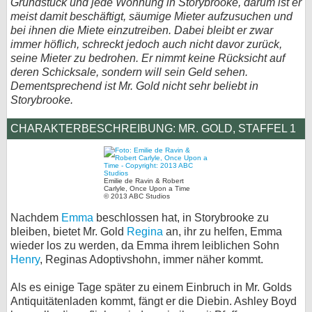
Grundstück und jede Wohnung in Storybrooke, darum ist er
meist damit beschäftigt, säumige Mieter aufzusuchen und
bei X
bei ihnen die Miete einzutreiben. Dabei bleibt er zwar
immer höflich, schreckt jedoch auch nicht davor zurück,
bei Facebook
seine Mieter zu bedrohen. Er nimmt keine Rücksicht auf
deren Schicksale, sondern will sein Geld sehen.
Dementsprechend ist Mr. Gold nicht sehr beliebt in
Kontakt
Storybrooke.
Nutzungsbedingungen
CHARAKTERBESCHREIBUNG: MR. GOLD, STAFFEL 1
Datenschutz
Emilie de Ravin & Robert
Cookie-Einstellungen
Carlyle, Once Upon a Time
© 2013 ABC Studios
Impressum
Nachdem
Emma
beschlossen hat, in Storybrooke zu
bleiben, bietet Mr. Gold
Regina
an, ihr zu helfen, Emma
Desktop-Ansicht
wieder los zu werden, da Emma ihrem leiblichen Sohn
myFanbase
Henry
, Reginas Adoptivshohn, immer näher kommt.
Als es einige Tage später zu einem Einbruch in Mr. Golds
Antiquitätenladen kommt, fängt er die Diebin. Ashley Boyd