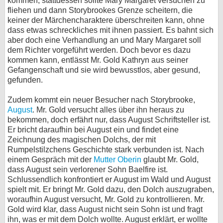
kommen, stattdessen sollte Mary Margaret versuchen zu
fliehen und dann Storybrookes Grenze scheitern, die
keiner der Märchencharaktere überschreiten kann, ohne
dass etwas schreckliches mit ihnen passiert. Es bahnt sich
aber doch eine Verhandlung an und Mary Margaret soll
dem Richter vorgeführt werden. Doch bevor es dazu
kommen kann, entlässt Mr. Gold Kathryn aus seiner
Gefangenschaft und sie wird bewusstlos, aber gesund,
gefunden.
Zudem kommt ein neuer Besucher nach Storybrooke,
August
. Mr. Gold versucht alles über ihn heraus zu
bekommen, doch erfährt nur, dass August Schriftsteller ist.
Er bricht daraufhin bei August ein und findet eine
Zeichnung des magischen Dolchs, der mit
Rumpelstilzchens Geschichte stark verbunden ist. Nach
einem Gespräch mit der
Mutter Oberin
glaubt Mr. Gold,
dass August sein verlorener Sohn Baelfire ist.
Schlussendlich konfrontiert er August im Wald und August
spielt mit. Er bringt Mr. Gold dazu, den Dolch auszugraben,
woraufhin August versucht, Mr. Gold zu kontrollieren. Mr.
Gold wird klar, dass August nicht sein Sohn ist und fragt
ihn, was er mit dem Dolch wollte. August erklärt, er wollte