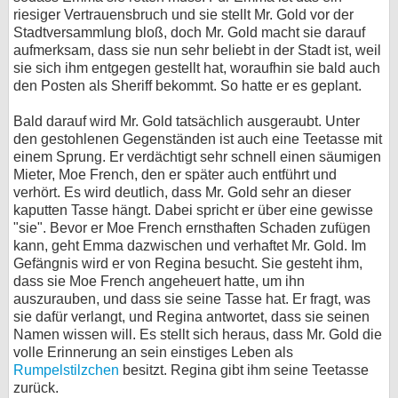
riesiger Vertrauensbruch und sie stellt Mr. Gold vor der
Stadtversammlung bloß, doch Mr. Gold macht sie darauf
aufmerksam, dass sie nun sehr beliebt in der Stadt ist, weil
sie sich ihm entgegen gestellt hat, woraufhin sie bald auch
den Posten als Sheriff bekommt. So hatte er es geplant.
Bald darauf wird Mr. Gold tatsächlich ausgeraubt. Unter
den gestohlenen Gegenständen ist auch eine Teetasse mit
einem Sprung. Er verdächtigt sehr schnell einen säumigen
Mieter, Moe French, den er später auch entführt und
verhört. Es wird deutlich, dass Mr. Gold sehr an dieser
kaputten Tasse hängt. Dabei spricht er über eine gewisse
"sie". Bevor er Moe French ernsthaften Schaden zufügen
kann, geht Emma dazwischen und verhaftet Mr. Gold. Im
Gefängnis wird er von Regina besucht. Sie gesteht ihm,
dass sie Moe French angeheuert hatte, um ihn
auszurauben, und dass sie seine Tasse hat. Er fragt, was
sie dafür verlangt, und Regina antwortet, dass sie seinen
Namen wissen will. Es stellt sich heraus, dass Mr. Gold die
volle Erinnerung an sein einstiges Leben als
Rumpelstilzchen
besitzt. Regina gibt ihm seine Teetasse
zurück.