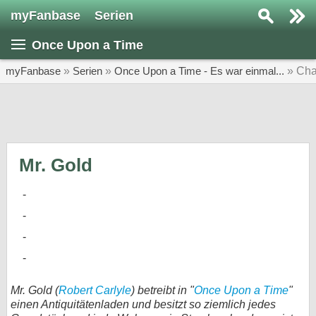
myFanbase
Serien
Serie suchen...
Once Upon a Time
Home
SERIEN
myFanbase
»
Serien
»
Once Upon a Time - Es war einmal...
» Cha
Serien
Kolumnen
Interviews
Mr. Gold
Veranstaltungen
KULTUR
Specials
SERVICE
Gewinnspiele
Mr. Gold (
Robert Carlyle
) betreibt in "
Once Upon a Time
"
einen Antiquitätenladen und besitzt so ziemlich jedes
Forum