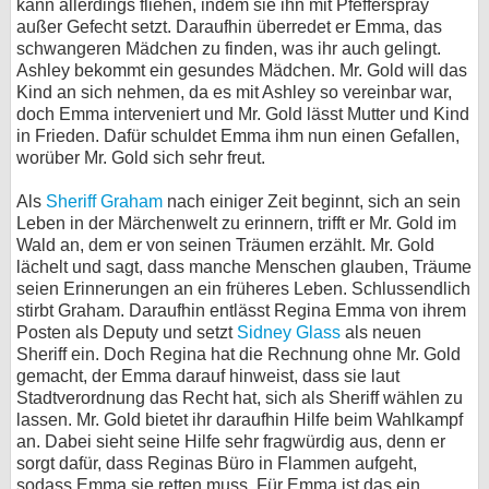
kann allerdings fliehen, indem sie ihn mit Pfefferspray
außer Gefecht setzt. Daraufhin überredet er Emma, das
schwangeren Mädchen zu finden, was ihr auch gelingt.
Ashley bekommt ein gesundes Mädchen. Mr. Gold will das
Kind an sich nehmen, da es mit Ashley so vereinbar war,
doch Emma interveniert und Mr. Gold lässt Mutter und Kind
in Frieden. Dafür schuldet Emma ihm nun einen Gefallen,
worüber Mr. Gold sich sehr freut.
Als
Sheriff Graham
nach einiger Zeit beginnt, sich an sein
Leben in der Märchenwelt zu erinnern, trifft er Mr. Gold im
Wald an, dem er von seinen Träumen erzählt. Mr. Gold
lächelt und sagt, dass manche Menschen glauben, Träume
seien Erinnerungen an ein früheres Leben. Schlussendlich
stirbt Graham. Daraufhin entlässt Regina Emma von ihrem
Posten als Deputy und setzt
Sidney Glass
als neuen
Sheriff ein. Doch Regina hat die Rechnung ohne Mr. Gold
gemacht, der Emma darauf hinweist, dass sie laut
Stadtverordnung das Recht hat, sich als Sheriff wählen zu
lassen. Mr. Gold bietet ihr daraufhin Hilfe beim Wahlkampf
an. Dabei sieht seine Hilfe sehr fragwürdig aus, denn er
sorgt dafür, dass Reginas Büro in Flammen aufgeht,
sodass Emma sie retten muss. Für Emma ist das ein