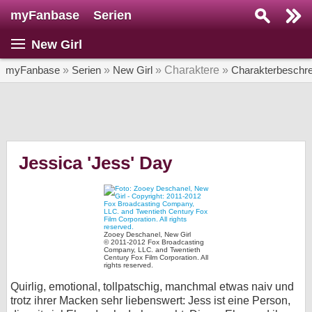
myFanbase
Serien
Serie suchen...
New Girl
Home
SERIEN
myFanbase
»
Serien
»
New Girl
» Charaktere »
Charakterbeschr
Serien
Kolumnen
Interviews
Jessica 'Jess' Day
Veranstaltungen
KULTUR
Specials
Zooey Deschanel, New Girl
© 2011-2012 Fox Broadcasting
SERVICE
Company, LLC. and Twentieth
Century Fox Film Corporation. All
rights reserved.
Gewinnspiele
Quirlig, emotional, tollpatschig, manchmal etwas naiv und
trotz ihrer Macken sehr liebenswert: Jess ist eine Person,
Forum