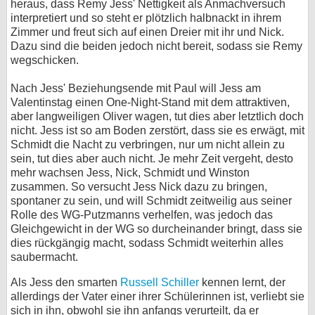
heraus, dass Remy Jess' Nettigkeit als Anmachversuch
interpretiert und so steht er plötzlich halbnackt in ihrem
Zimmer und freut sich auf einen Dreier mit ihr und Nick.
Dazu sind die beiden jedoch nicht bereit, sodass sie Remy
wegschicken.
Nach Jess' Beziehungsende mit Paul will Jess am
Valentinstag einen One-Night-Stand mit dem attraktiven,
aber langweiligen Oliver wagen, tut dies aber letztlich doch
nicht. Jess ist so am Boden zerstört, dass sie es erwägt, mit
Schmidt die Nacht zu verbringen, nur um nicht allein zu
sein, tut dies aber auch nicht. Je mehr Zeit vergeht, desto
mehr wachsen Jess, Nick, Schmidt und Winston
zusammen. So versucht Jess Nick dazu zu bringen,
spontaner zu sein, und will Schmidt zeitweilig aus seiner
Rolle des WG-Putzmanns verhelfen, was jedoch das
Gleichgewicht in der WG so durcheinander bringt, dass sie
dies rückgängig macht, sodass Schmidt weiterhin alles
saubermacht.
Als Jess den smarten
Russell Schiller
kennen lernt, der
allerdings der Vater einer ihrer Schülerinnen ist, verliebt sie
sich in ihn, obwohl sie ihn anfangs verurteilt, da er