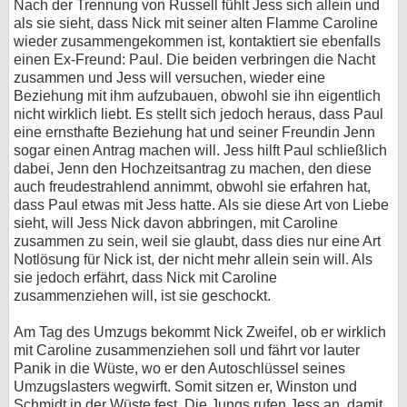
Nach der Trennung von Russell fühlt Jess sich allein und
als sie sieht, dass Nick mit seiner alten Flamme Caroline
wieder zusammengekommen ist, kontaktiert sie ebenfalls
einen Ex-Freund: Paul. Die beiden verbringen die Nacht
zusammen und Jess will versuchen, wieder eine
Beziehung mit ihm aufzubauen, obwohl sie ihn eigentlich
nicht wirklich liebt. Es stellt sich jedoch heraus, dass Paul
eine ernsthafte Beziehung hat und seiner Freundin Jenn
sogar einen Antrag machen will. Jess hilft Paul schließlich
dabei, Jenn den Hochzeitsantrag zu machen, den diese
auch freudestrahlend annimmt, obwohl sie erfahren hat,
dass Paul etwas mit Jess hatte. Als sie diese Art von Liebe
sieht, will Jess Nick davon abbringen, mit Caroline
zusammen zu sein, weil sie glaubt, dass dies nur eine Art
Notlösung für Nick ist, der nicht mehr allein sein will. Als
sie jedoch erfährt, dass Nick mit Caroline
zusammenziehen will, ist sie geschockt.
Am Tag des Umzugs bekommt Nick Zweifel, ob er wirklich
mit Caroline zusammenziehen soll und fährt vor lauter
Panik in die Wüste, wo er den Autoschlüssel seines
Umzugslasters wegwirft. Somit sitzen er, Winston und
Schmidt in der Wüste fest. Die Jungs rufen Jess an, damit