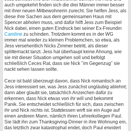
auch umgekehrt finden sich die drei Männer immer besser
mit ihrer neuen Mitbewohnerin zurecht. Sie helfen Jess, als
diese ihre Sachen aus dem gemeinsamen Haus mit
Spencer abholen muss, und dafür hilft Jess zum Beispiel
Nick dabei, einen guten Eindruck bei seiner Ex-Freundin
Caroline
zu schinden. Trotzdem kommt es in der WG
immer mal wieder zu kleinen Problemchen, so etwa, als
Jess versehentlich Nicks Zimmer betritt, als dieser
splitternackt tanzt. Jess hat überhaupt keine Ahnung, wie
sie mit dieser Situation umgehen soll und befolgt
schließlich Ceces Rat, dass sie Nick "im Gegenzug" sie
nackt sehen lassen sollte.
Cece ist bald überzeugt davon, dass Nick romantisch an
Jess interessiert sei, was Jess zunächst ungläubig ablehnt;
dann aber glaubt sie, tatsächlich Anzeichen dafür zu
erkennen, dass Nick etwas von ihr will und bekommt
Panik. Sie entscheidet schließlich für sich, dass zwischen
ihr und Nick nichts ist. Stattdessen wirft sie ein Auge auf
einen anderen Mann, nämlich ihren Lehrerkollegen Paul.
Sie lädt ihn zum Thanksgiving-Dinner in ihre Wohnung ein,
das letztlich zwar katastrophal endet, doch Paul erwidert