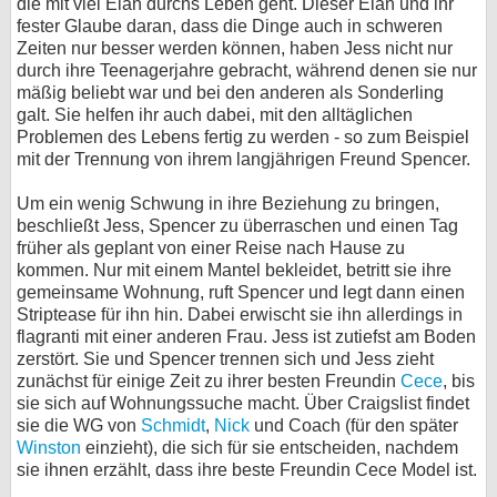
die mit viel Elan durchs Leben geht. Dieser Elan und ihr
fester Glaube daran, dass die Dinge auch in schweren
bei X
Zeiten nur besser werden können, haben Jess nicht nur
durch ihre Teenagerjahre gebracht, während denen sie nur
bei Facebook
mäßig beliebt war und bei den anderen als Sonderling
galt. Sie helfen ihr auch dabei, mit den alltäglichen
Problemen des Lebens fertig zu werden - so zum Beispiel
Kontakt
mit der Trennung von ihrem langjährigen Freund Spencer.
Nutzungsbedingungen
Um ein wenig Schwung in ihre Beziehung zu bringen,
beschließt Jess, Spencer zu überraschen und einen Tag
Datenschutz
früher als geplant von einer Reise nach Hause zu
kommen. Nur mit einem Mantel bekleidet, betritt sie ihre
gemeinsame Wohnung, ruft Spencer und legt dann einen
Cookie-Einstellungen
Striptease für ihn hin. Dabei erwischt sie ihn allerdings in
flagranti mit einer anderen Frau. Jess ist zutiefst am Boden
Impressum
zerstört. Sie und Spencer trennen sich und Jess zieht
Desktop-Ansicht
zunächst für einige Zeit zu ihrer besten Freundin
Cece
, bis
sie sich auf Wohnungssuche macht. Über Craigslist findet
myFanbase
sie die WG von
Schmidt
,
Nick
und Coach (für den später
Winston
einzieht), die sich für sie entscheiden, nachdem
sie ihnen erzählt, dass ihre beste Freundin Cece Model ist.