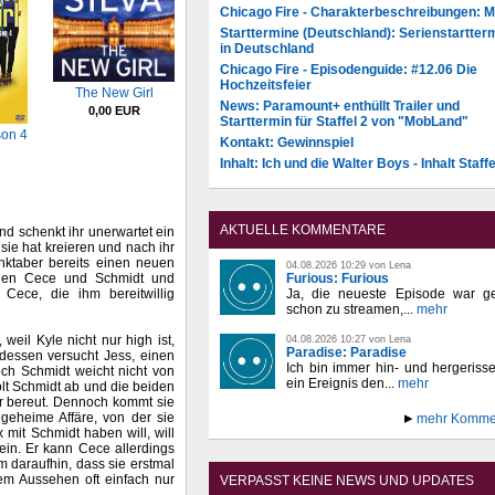
Chicago Fire - Charakterbeschreibungen: 
Starttermine (Deutschland): Serienstartter
in Deutschland
Chicago Fire - Episodenguide: #12.06 Die
Hochzeitsfeier
The New Girl
News: Paramount+ enthüllt Trailer und
0,00 EUR
Starttermin für Staffel 2 von "MobLand"
son 4
Kontakt: Gewinnspiel
Inhalt: Ich und die Walter Boys - Inhalt Staffe
AKTUELLE KOMMENTARE
nd schenkt ihr unerwartet ein
sie hat kreieren und nach ihr
nktaber bereits einen neuen
04.08.2026 10:29 von Lena
chen Cece und Schmidt und
Furious: Furious
Cece, die ihm bereitwillig
Ja, die neueste Episode war ge
schon zu streamen,...
mehr
weil Kyle nicht nur high ist,
04.08.2026 10:27 von Lena
Paradise: Paradise
dessen versucht Jess, einen
Ich bin immer hin- und hergeriss
ch Schmidt weicht nicht von
ein Ereignis den...
mehr
holt Schmidt ab und die beiden
 bereut. Dennoch kommt sie
geheime Affäre, von der sie
mehr Komme
mit Schmidt haben will, will
 ein. Er kann Cece allerdings
 daraufhin, dass sie erstmal
em Aussehen oft einfach nur
VERPASST KEINE NEWS UND UPDATES