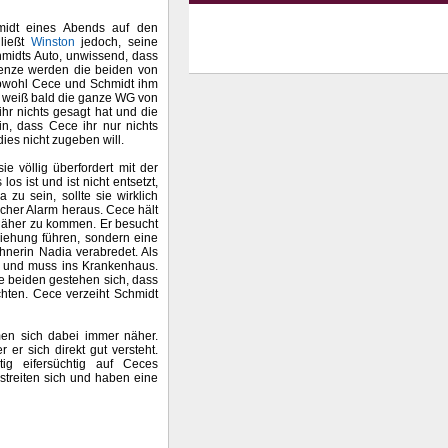
midt eines Abends auf den
ließt
Winston
jedoch, seine
midts Auto, unwissend, dass
Grenze werden die beiden von
 Obwohl Cece und Schmidt ihm
, weiß bald die ganze WG von
ihr nichts gesagt hat und die
in, dass Cece ihr nur nichts
dies nicht zugeben will.
ie völlig überfordert mit der
los ist und ist nicht entsetzt,
 zu sein, sollte sie wirklich
scher Alarm heraus. Cece hält
 näher zu kommen. Er besucht
ziehung führen, sondern eine
hnerin Nadia verabredet. Als
ck und muss ins Krankenhaus.
die beiden gestehen sich, dass
hten. Cece verzeiht Schmidt
men sich dabei immer näher.
 er sich direkt gut versteht.
ig eifersüchtig auf Ceces
streiten sich und haben eine