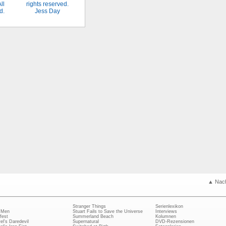
Jess Day
▲ Nac
Stranger Things
Serienlexikon
 Men
Stuart Fails to Save the Universe
Interviews
fest
Summerland Beach
Kolumnen
el's Daredevil
Supernatural
DVD-Rezensionen