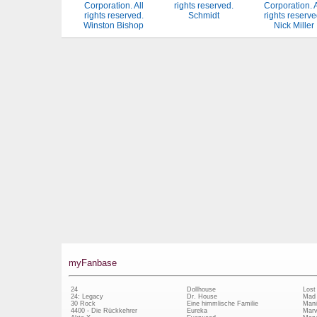
Schmidt
Winston Bishop
Nick Miller
myFanbase
24
Dollhouse
Lost
24: Legacy
Dr. House
Mad
30 Rock
Eine himmlische Familie
Mani
4400 - Die Rückkehrer
Eureka
Marv