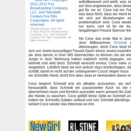
selbstbewusst und weiß, was sie 
auf Jess angewiesen, dass diese 
gut für sie ist. Cece hat ein Fa
was dazu führt, dass sie meist k
sie sich auf Beziehungen ein
problematisch sind. Cece wiede
nur kann, und ist für sie da
Hannah Simone, New Girl
langjährigen Freund Spencer tre
© 2011-2012 Fox Broadcasting
Company, LLC. and Twentieth
Century Fox Film Corporation. All
Als Cece das erste Mal in Jes
rights reserved.
Jess' Mitbewohner
Schmidt
di
überzeugen, doch Cece lässt ihn
sich von ihrem kurzzeitigen Freund Gavin trennt, einem exzentri
sie Jess darum, in ihrer WG übernachten zu können, bis sie wie
Jungs in Jess' Wohnung haben natürlich nichts dagegen, vor
betrinkt und wild tanzt. Schmidt versucht erneut, Cece nahe 
vergeblich. Letztlich lässt sie sich jedoch dazu breitschlagen, 
schläft, damit er nicht auf der unbequemen Couch liegen muss. 
sie Schmidts Hand, droht ihm aber, dass er niemandem davon er
Cece beginnt Schmidt erst als attraktiv anzusehen, als si
herausstellt, dass Schmidt ein passionierter Koch ist, der
übernehmen muss und förmlich ausrastet, wenn jemand die Zutat
die Hände zu waschen. Cece gefällt diese Seite an Schmidt u
indem sie Schmidts Zutaten anfasst und isst. Schmidt allerding
verliert Cece wieder das Interesse an ihm.