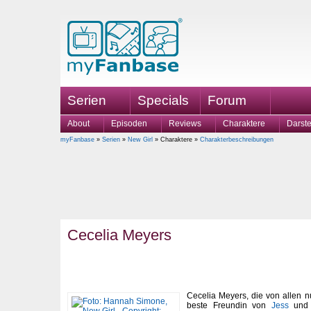
Serien
Specials
Forum
About
Episoden
Reviews
Charaktere
Darste
myFanbase
»
Serien
»
New Girl
» Charaktere »
Charakterbeschreibungen
Cecelia Meyers
Cecelia Meyers, die von allen n
beste Freundin von
Jess
und a