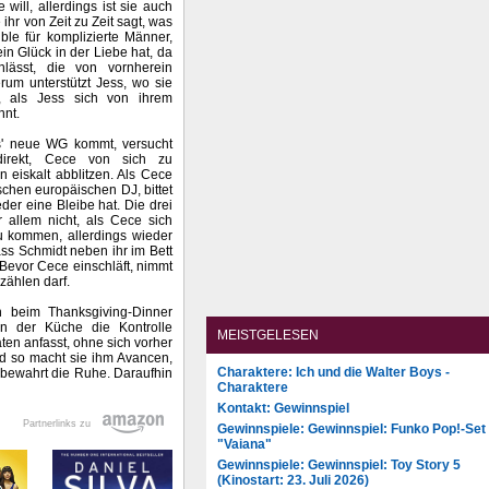
will, allerdings ist sie auch
ihr von Zeit zu Zeit sagt, was
ible für komplizierte Männer,
ein Glück in der Liebe hat, da
lässt, die von vornherein
rum unterstützt Jess, wo sie
, als Jess sich von ihrem
nnt.
s' neue WG kommt, versucht
rekt, Cece von sich zu
 eiskalt abblitzen. Als Cece
schen europäischen DJ, bittet
der eine Bleibe hat. Die drei
 allem nicht, als Cece sich
zu kommen, allerdings wieder
dass Schmidt neben ihr im Bett
Bevor Cece einschläft, nimmt
zählen darf.
ch beim Thanksgiving-Dinner
 in der Küche die Kontrolle
MEISTGELESEN
en anfasst, ohne sich vorher
nd so macht sie ihm Avancen,
Charaktere: Ich und die Walter Boys -
s bewahrt die Ruhe. Daraufhin
Charaktere
Kontakt: Gewinnspiel
Partnerlinks zu
Gewinnspiele: Gewinnspiel: Funko Pop!-Set
"Vaiana"
Gewinnspiele: Gewinnspiel: Toy Story 5
(Kinostart: 23. Juli 2026)