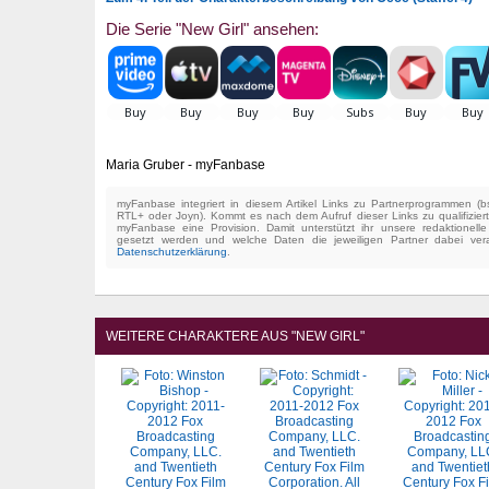
Die Serie "New Girl" ansehen:
Maria Gruber - myFanbase
myFanbase integriert in diesem Artikel Links zu Partnerprogrammen 
RTL+ oder Joyn). Kommt es nach dem Aufruf dieser Links zu qualifizier
myFanbase eine Provision. Damit unterstützt ihr unsere redaktionell
gesetzt werden und welche Daten die jeweiligen Partner dabei verar
Datenschutzerklärung
.
WEITERE CHARAKTERE AUS "NEW GIRL"