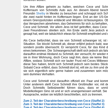
Um ihre Affäre geheim zu halten, weichen Cece und Sch
Kofferraum von Schmidts Auto aus. An diesem Abend besch
Freundin
Shelby
in Mexiko zu besuchen und schnappt sich Sch
die zwei nackt hinten im Kofferraum liegen. Erst an der US-
einem Grenzpolizisten entdeckt und Winston ist fassungslos.
das Verspechen abnehmen, das Geheimnis für sich zu behalten
Cece und Schmidt. Vor allem Jess ist tief getroffen, dass Cece 
zwei Freundinnen streiten sich. Am Ende sieht Jess jedoch e
gesagt hat, weil sie tatsächlich etwas für Schmidt empfindet und 
Als Cece befürchtet, dass sie von Schmidt schwanger ist, ist s
Situation. Sie blockt Schmidt ab, dieser erfährt jedoch bald, was 
sondern positiv überrascht. Er verspricht Cece, für das Kind da
eines bekommen. Die Schwangerschaft stellt sich jedoch als fal
daraufhin erstmal Abstand zu Schmidt, der versucht, ihr wieder
sie in ihrer Wohnung, doch Cece sagt ihm, dass sie keine Be
Affäre, sodass Schmidt sich vor lauter Frust mit Ceces Mitbewo
diese Sex haben, bricht sich Schmidt jedoch sein bestes Stü
Sobald Cece erfährt, dass Schmidt dort ist, eilt sie zu ihm und 
sie sich eigentlich sehr gerne haben und zusammen sein möc
sein dummes Verhalten.
Cece und Schmidt sind daraufhin offiziell ein Paar und kom
Unter anderem stellt Cece Schmidt ihre Großmutter vor, mit der
Doch Schmidts Selbstzweifel führen dazu, dass er unnöt
Modelkollegen Gino ist und er sich unangemessen verhält. Sie 
Aussprache, wobei sie letztlich beschließen, sich zu trennen.
Zum 2. Teil der Charakterbeschreibung von Cece (Staffel 2)
Zum 3. Teil der Charakterbeschreibung von Cece (Staffel 3)
Zum 4. Teil der Charakterbeschreibung von Cece (Staffel 4)