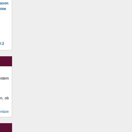
Mason
mine
l 2
stern
en, ob
ntare