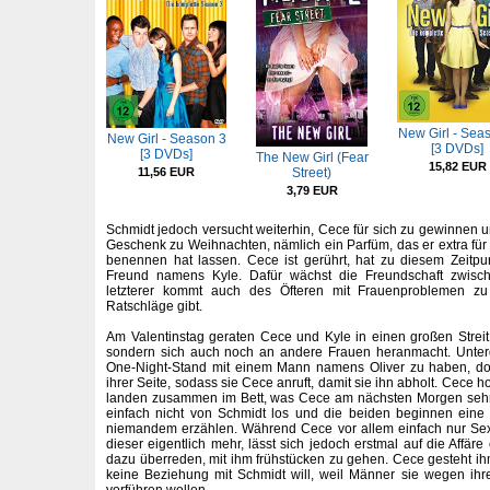
New Girl - Sea
New Girl - Season 3
[3 DVDs]
[3 DVDs]
The New Girl (Fear
15,82 EUR
11,56 EUR
Street)
3,79 EUR
Schmidt jedoch versucht weiterhin, Cece für sich zu gewinnen u
Geschenk zu Weihnachten, nämlich ein Parfüm, das er extra für 
benennen hat lassen. Cece ist gerührt, hat zu diesem Zeitpu
Freund namens Kyle. Dafür wächst die Freundschaft zwis
letzterer kommt auch des Öfteren mit Frauenproblemen zu 
Ratschläge gibt.
Am Valentinstag geraten Cece und Kyle in einen großen Streit, 
sondern sich auch noch an andere Frauen heranmacht. Unter
One-Night-Stand mit einem Mann namens Oliver zu haben, do
ihrer Seite, sodass sie Cece anruft, damit sie ihn abholt. Cece 
landen zusammen im Bett, was Cece am nächsten Morgen sehr
einfach nicht von Schmidt los und die beiden beginnen eine 
niemandem erzählen. Während Cece vor allem einfach nur Sex 
dieser eigentlich mehr, lässt sich jedoch erstmal auf die Affäre
dazu überreden, mit ihm frühstücken zu gehen. Cece gesteht ihm
keine Beziehung mit Schmidt will, weil Männer sie wegen ihr
vorführen wollen.